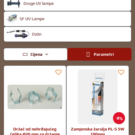
Druge UV lampe
SF UV Lampe
Ozón
Cijena
Parametri
8%
Držač od nehrđajućeg
Zamjenska žarulja PL-S 5W
čelika Ø26 mm za držanje
100mm