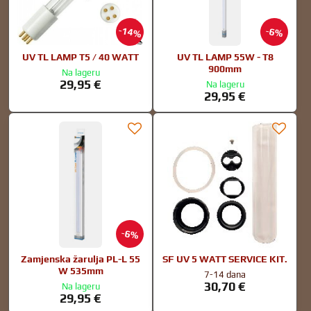
14%
6%
UV TL LAMP T5 / 40 WATT
UV TL LAMP 55W - T8
900mm
Na lageru
29,95 €
Na lageru
29,95 €
6%
Zamjenska žarulja PL-L 55
SF UV 5 WATT SERVICE KIT.
W 535mm
7-14 dana
30,70 €
Na lageru
29,95 €