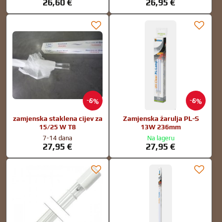
26,60 €
26,95 €
6%
6%
zamjenska staklena cijev za
Zamjenska žarulja PL-S
15/25 W T8
13W 236mm
7-14 dana
Na lageru
27,95 €
27,95 €