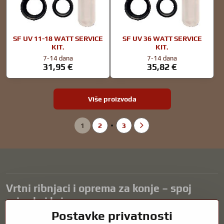
SF UV 11-18 WATT SERVICE
SF UV 36 WATT SERVICE
KIT.
KIT.
7-14 dana
7-14 dana
31,95 €
35,82 €
Više proizvoda
1
2
3
Vrtni ribnjaci i oprema za konje – spoj
prirode i brige
Postavke privatnosti
Vrtni ribnjaci prekrasan su dodatak svakom eksterijeru i stvaraju