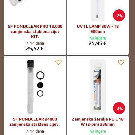
7%
SF PONDCLEAR PRO 18.000
UV TL LAMP 30W - T8
zamjenska staklena cijev
900mm
KIT.
Na lageru
25,95 €
7-14 dana
25,57 €
3%
SF PONDCLEAR 24000
Zamjenska žarulja PL-L 18
zamjenska staklena cijev .
W (2-pin) 236mm
7-14 dana
Na lageru