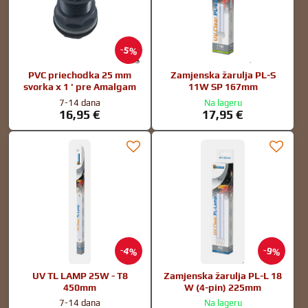
5%
PVC priechodka 25 mm
Zamjenska žarulja PL-S
svorka x 1 ' pre Amalgam
11W SP 167mm
7-14 dana
Na lageru
16,95 €
17,95 €
4%
9%
UV TL LAMP 25W - T8
Zamjenska žarulja PL-L 18
450mm
W (4-pin) 225mm
7-14 dana
Na lageru