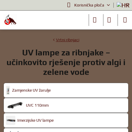
Korisnička ploča
Vrtni ribnjaci
UV lampe za ribnjake –
učinkovito rješenje protiv algi i
zelene vode
Zamjenske UV žarulje
UVC 110mm
Imerzijske UV lampe