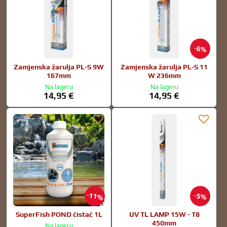
6%
Zamjenska žarulja PL-S 9W
Zamjenska žarulja PL-S 11
167mm
W 236mm
Na lageru
Na lageru
14,95 €
14,95 €
11%
5%
SuperFish POND čistač 1L
UV TL LAMP 15W - T8
450mm
Na lageru