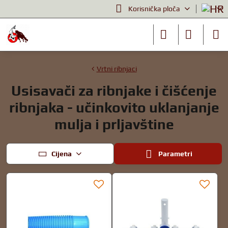
Korisnička ploča
Vrtni ribnjaci
Usisavači za ribnjake i čišćenje
ribnjaka - učinkovito uklanjanje
mulja i prljavštine
Cijena
Parametri