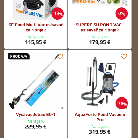
14%
5%
SF Pond Multi Vac usisavač
SUPERFISH POND VAC -
za ribnjak
usisavač za ribnjak
Na lageru
Na lageru
115,95 €
179,95 €
PRODAJA
19%
Vysávač Jebao EC-1
AquaForte Pond Vacuum
Pro
Na lageru
229,95 €
Na lageru
319,95 €