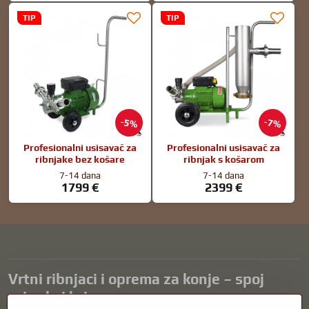
TIP
TIP
5%
7%
Profesionalni usisavač za
Profesionalni usisavač za
ribnjake bez košare
ribnjak s košarom
7-14 dana
7-14 dana
1799 €
2399 €
Vrtni ribnjaci i oprema za konje – spoj
prirode i brige