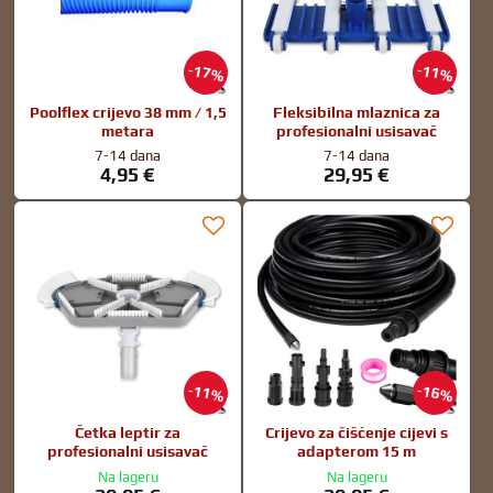
17%
11%
Poolflex crijevo 38 mm / 1,5
Fleksibilna mlaznica za
metara
profesionalni usisavač
7-14 dana
7-14 dana
4,95 €
29,95 €
11%
16%
Četka leptir za
Crijevo za čišćenje cijevi s
profesionalni usisavač
adapterom 15 m
Na lageru
Na lageru