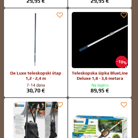
29,95 €
29,95 €
10%
De Luxe teleskopski štap
Teleskopska šipka BlueLine
1,2 - 2,4 m
Deluxe 1,8 - 3,6 metara
7-14 dana
Na lageru
30,70 €
89,95 €