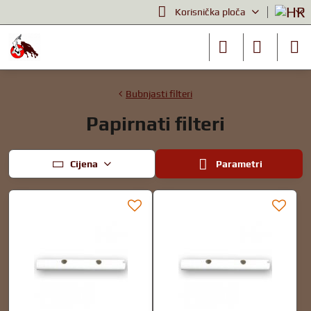
Korisnička ploča
Bubnjasti filteri
Papirnati filteri
Cijena
Parametri