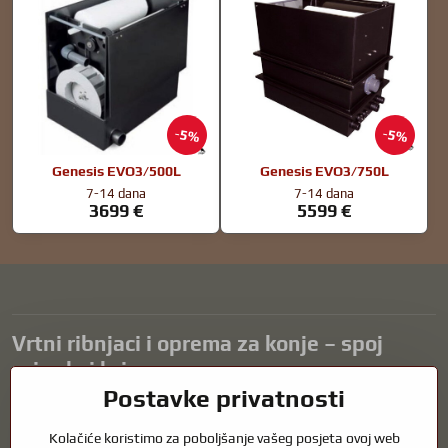
5%
5%
Genesis EVO3/500L
Genesis EVO3/750L
7-14 dana
7-14 dana
3699 €
5599 €
Vrtni ribnjaci i oprema za konje – spoj
prirode i brige
Postavke privatnosti
Vrtni ribnjaci prekrasan su dodatak svakom eksterijeru i stvaraju
skladno okruženje za opuštanje i život vodenih životinja. Pravilna
Kolačiće koristimo za poboljšanje vašeg posjeta ovoj web