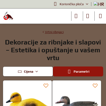
Korisnička ploča
Vrtni ribnjaci
Dekoracije za ribnjake i slapovi
– Estetika i opuštanje u vašem
vrtu
Cijena
Parametri