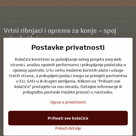
Vrtni ribnjaci i oprema za konje – spoj
prirode i brige
Postavke privatnosti
Vrtni ribnjaci prekrasan su dodatak svakom eksterijeru i stvaraju
skladno okruženje za opuštanje i život vodenih životinja. Pravilna
Kolačiće koristimo za poboljšanje vašeg posjeta ovoj web
tehnologija, filtracija i redovito održavanje ključni su za čistu vodu i
stranici, analizu njezinih performansi i prikupljanje podataka o
zdrav ribnjak tijekom cijele godine. Jednako važna je briga o
njezinoj upotrebi. U tu svrhu možemo koristiti alate i usluge
trećih strana, a prikupljeni podaci mogu se prenijeti partnerima
životinjama koje su dio naših života.
u EU, SAD-u ili drugim zemljama. Klikom na "Prihvati sve
Konjima je potrebna visokokvalitetna oprema za jahanje, pravilna
kolačiće" pristajete na ovu obradu. Detaljne informacije ili
prehrana i odgovorna briga kako bi bili zdravi, jaki i zadovoljni. Bilo da
prilagodbu postavki možete pronaći u nastavku.
se radi o opremi za jahače, uzgajivače ili ljubitelje prirode, cilj je
Izjava o privatnosti
stvoriti okruženje koje podržava prirodnu ravnotežu, sigurnost i
dobrobit i životinja i ljudi.
Prihvati sve kolačiće
©
2026
Autorska prava
Postavke privatnosti
Izjava o privatnosti
Prikaži detalje
Web stranica izrađena pomoću:
BiznisWeb.sk