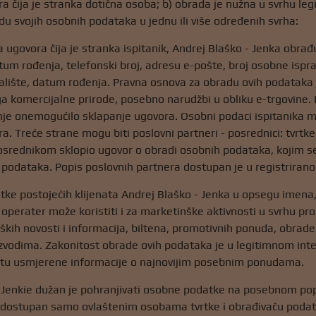
a čija je stranka dotična osoba; b) obrada je nužna u svrhu legi
du svojih osobnih podataka u jednu ili više određenih svrha:
ja ugovora čija je stranka ispitanik, Andrej Blaško - Jenka obr
atum rođenja, telefonski broj, adresu e-pošte, broj osobne ispra
alište, datum rođenja. Pravna osnova za obradu ovih podataka 
a komercijalne prirode, posebno narudžbi u obliku e-trgovine. 
je onemogućilo sklapanje ugovora. Osobni podaci ispitanika m
a. Treće strane mogu biti poslovni partneri - posrednici: tvrtke
osrednikom sklopio ugovor o obradi osobnih podataka, kojim s
 podataka. Popis poslovnih partnera dostupan je u registriran
ke postojećih klijenata Andrej Blaško - Jenka u opsegu imena,
operater može koristiti i za marketinške aktivnosti u svrhu prom
ških novosti i informacija, biltena, promotivnih ponuda, obrade 
zvodima. Zakonitost obrade ovih podataka je u legitimnom int
entu usmjerene informacije o najnovijim posebnim ponudama.
 Jenkie dužan je pohranjivati ​​osobne podatke na posebnom po
 dostupan samo ovlaštenim osobama tvrtke i obrađivaču podataka