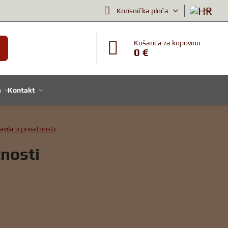
Korisnička ploča
Košarica za kupovinu
0 €
a
Kontakt
avila o privatnosti
tnosti