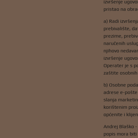
izvršenje ugovor
pristao na obra
a) Radi izvršen
prebivalište, d
prezime, prebiv
naručenih uslug
njihovo nedavan
izvršenje ugovor
Operater je s p
zaštite osobnih
b) Osobne podat
adrese e-pošte 
slanja marketin
korištenim proi
općenite i klij
Andrej Blaško -
popis mora biti