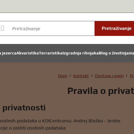
Pretraživanje
a jezerca
Akvaristika
Terraristika
Izgradnja ribnjaka
Blog o životinjam
Dom
Kontakt
Dostava i uvjeti
Pr
Pravila o priva
o privatnosti
 osobnih podataka u KOICentrumu: Andrej Blaško - Jenkie
cije o zaštiti osobnih podataka