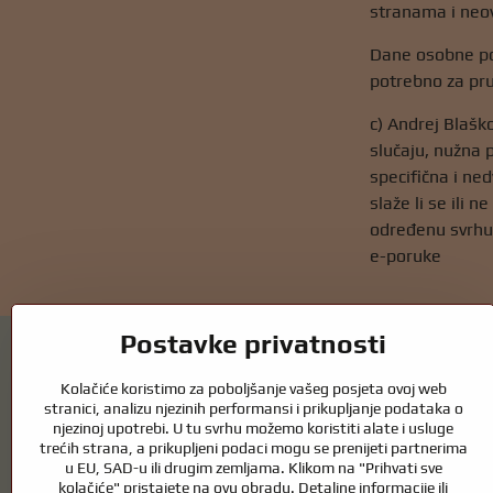
stranama i neov
Dane osobne po
potrebno za pru
c) Andrej Blašk
slučaju, nužna 
specifična i ne
slaže li se ili
određenu svrhu.
e-poruke
Postavke privatnosti
Kolačiće koristimo za poboljšanje vašeg posjeta ovoj web
stranici, analizu njezinih performansi i prikupljanje podataka o
njezinoj upotrebi. U tu svrhu možemo koristiti alate i usluge
Vrtni ribnjaci i oprema za konje – spoj prir
trećih strana, a prikupljeni podaci mogu se prenijeti partnerima
u EU, SAD-u ili drugim zemljama. Klikom na "Prihvati sve
Vrtni ribnjaci prekrasan su dodatak svakom eksterijeru i stvaraju skla
kolačiće" pristajete na ovu obradu. Detaljne informacije ili