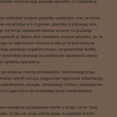
timnih interesa koje provodi operater; c) ispitanik je
ađuje potrebne osobne podatke ispitanika: ime, prezime,
ve naručitelja iz e-trgovine, podatke o plaćanju; ime,
je izvršenje ugovornih obveza vezanih uz pružanje
Ispitanik je dužan dati navedene osobne podatke, jer bi
ogu se dati trećim stranama ako je to potrebno za
 koje obavljaju implementaciju i prijevozničke tvrtke.
e posrednik obvezuje na poštivanje navedenih uvjeta
om sjedištu operatera.
 prezimena, mjesta prebivališta, telefonskog broja,
ocije sličnih usluga, osiguranja sigurnosti informacija,
pojedinačnih ponuda, istraživanja tržišta i zadovoljstva
eresu operatera da primatelju pruži sveobuhvatne,
pisu odvojeno od podataka danih u druge svrhe. Ovaj
. Tvrtka ne smije otkriti popis ili podatke trećim