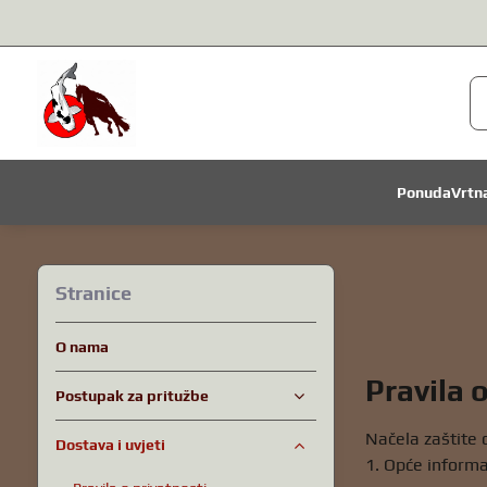
Ponuda
Vrtn
Stranice
O nama
Pravila 
Postupak za pritužbe
Načela zaštite
Dostava i uvjeti
1. Opće informa