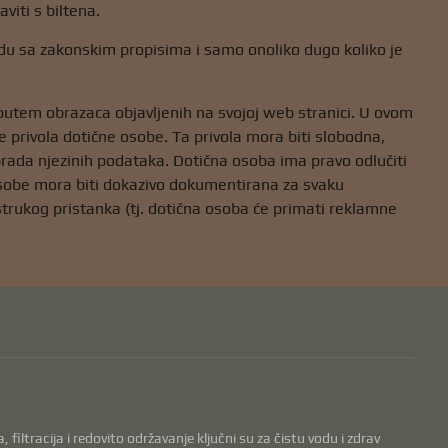
iti s biltena.
u sa zakonskim propisima i samo onoliko dugo koliko je
putem obrazaca objavljenih na svojoj web stranici. U ovom
 privola dotične osobe. Ta privola mora biti slobodna,
rada njezinih podataka. Dotična osoba ima pravo odlučiti
 osobe mora biti dokazivo dokumentirana za svaku
strukog pristanka (tj. dotična osoba će primati reklamne
filtracija i redovito održavanje ključni su za čistu vodu i zdrav