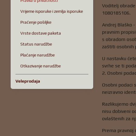
Pravila o privatnosti
Voditelj obrade
Vrijeme isporuke i zemlja isporuke
1080185106.
Praćenje pošiljke
Andrej Blaško -
pravnim propisi
Vrste dostave paketa
s obradom osob
Status narudžbe
zaštiti osobnih
Plaćanje narudžbe
U nastavku ćete
svrhe se ti poda
Otkazivanje narudžbe
2. Osobni podac
Veleprodaja
Osobni podaci su
neizravno identif
Razlikujemo dvi
nisu dobiveni od
ovlaštenih za n
Prema pravnoj o