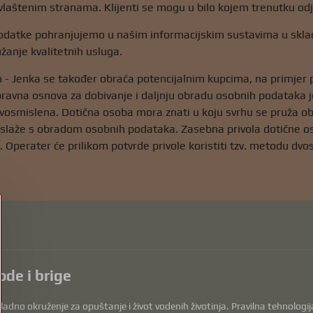
laštenim stranama. Klijenti se mogu u bilo kojem trenutku odjav
datke pohranjujemo u našim informacijskim sustavima u sklad
žanje kvalitetnih usluga.
o - Jenka se također obraća potencijalnim kupcima, na primjer 
pravna osnova za dobivanje i daljnju obradu osobnih podataka je
dvosmislena. Dotična osoba mora znati u koju svrhu se pruža ob
 ne slaže s obradom osobnih podataka. Zasebna privola dotične
 Operater će prilikom potvrde privole koristiti tzv. metodu dvo
ode i brige
dno okruženje za opuštanje i život vodenih životinja. Pravilna tehnologija, 