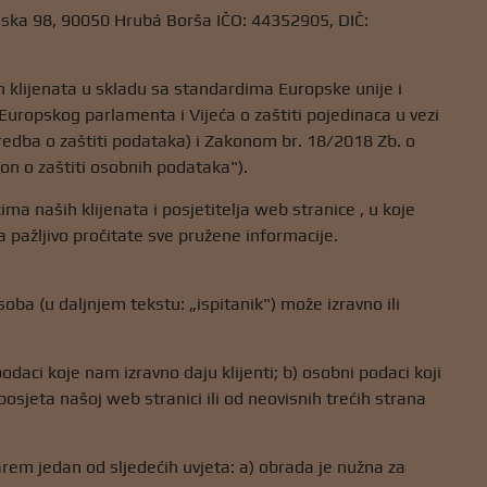
anska 98, 90050 Hrubá Borša IČO: 44352905, DIČ:
h klijenata u skladu sa standardima Europske unije i
ropskog parlamenta i Vijeća o zaštiti pojedinaca u vezi
edba o zaštiti podataka) i Zakonom br. 18/2018 Zb. o
on o zaštiti osobnih podataka").
 naših klijenata i posjetitelja web stranice , u koje
da pažljivo pročitate sve pružene informacije.
oba (u daljnjem tekstu: „ispitanik") može izravno ili
daci koje nam izravno daju klijenti; b) osobni podaci koji
 posjeta našoj web stranici ili od neovisnih trećih strana
rem jedan od sljedećih uvjeta: a) obrada je nužna za