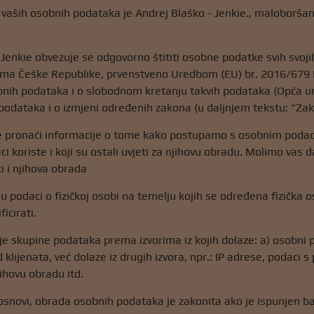
 vaših osobnih podataka je Andrej Blaško - Jenkie., maloborš
 Jenkie obvezuje se odgovorno štititi osobne podatke svih svoji
ma Češke Republike, prvenstveno Uredbom (EU) br. 2016/679 Eu
nih podataka i o slobodnom kretanju takvih podataka (Opća ur
 podataka i o izmjeni određenih zakona (u daljnjem tekstu: "Zak
 pronaći informacije o tome kako postupamo s osobnim podacima
ci koriste i koji su ostali uvjeti za njihovu obradu. Molimo vas 
i i njihova obrada
 podaci o fizičkoj osobi na temelju kojih se određena fizička os
icirati.
je skupine podataka prema izvorima iz kojih dolaze: a) osobni po
 klijenata, već dolaze iz drugih izvora, npr.: IP adrese, podaci s
jihovu obradu itd.
snovi, obrada osobnih podataka je zakonita ako je ispunjen ba