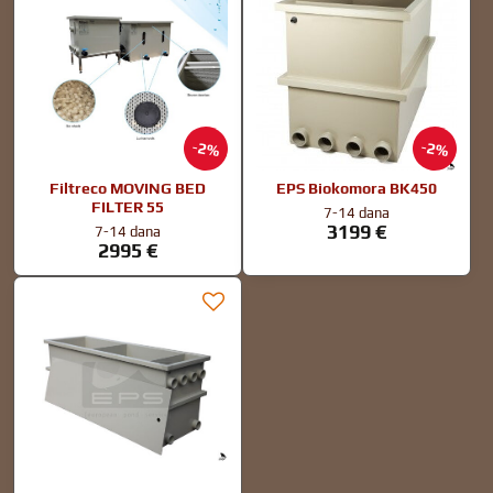
2%
2%
Filtreco MOVING BED
EPS Biokomora BK450
FILTER 55
7-14 dana
3199 €
7-14 dana
2995 €