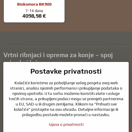
Biokomora BK900
7-14 dana
4098,98 €
Vrtni ribnjaci i oprema za konje – spoj
prirode i brige
Postavke privatnosti
Vrtni ribnjaci prekrasan su dodatak svakom eksterijeru i stvaraju
skladno okruženje za opuštanje i život vodenih životinja. Pravilna
Kolačiće koristimo za poboljšanje vašeg posjeta ovoj web
tehnologija, filtracija i redovito održavanje ključni su za čistu vodu i
stranici, analizu njezinih performansi i prikupljanje podataka o
zdrav ribnjak tijekom cijele godine. Jednako važna je briga o
njezinoj upotrebi. U tu svrhu možemo koristiti alate i usluge
trećih strana, a prikupljeni podaci mogu se prenijeti partnerima
životinjama koje su dio naših života.
u EU, SAD-u ili drugim zemljama. Klikom na "Prihvati sve
Konjima je potrebna visokokvalitetna oprema za jahanje, pravilna
kolačiće" pristajete na ovu obradu. Detaljne informacije ili
prehrana i odgovorna briga kako bi bili zdravi, jaki i zadovoljni. Bilo da
prilagodbu postavki možete pronaći u nastavku.
se radi o opremi za jahače, uzgajivače ili ljubitelje prirode, cilj je
Izjava o privatnosti
stvoriti okruženje koje podržava prirodnu ravnotežu, sigurnost i