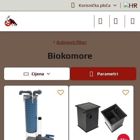
Korisnička ploča
Bubnjasti filteri
Biokomore
Cijena
Parametri