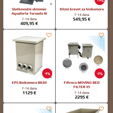
15%
Slatkovodni skimmer
Klizni krevet za biokomoru
Aquaforte Tornado III
7-14 dana
549,95 €
7-14 dana
409,95 €
4%
2%
EPS Biokomora BK60
Filtreco MOVING BED
FILTER 35
7-14 dana
1129 €
7-14 dana
2295 €