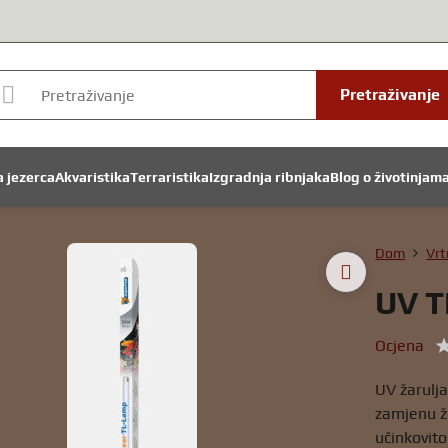
Pretraživanje
a jezerca
Akvaristika
Terraristika
Izgradnja ribnjaka
Blog o životinjam
Dom
Vrt
UV T
Ocjena
UV žarulj
zamjenu ž
učinkovit