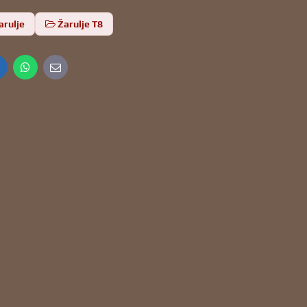
arulje
Žarulje T8
inkedIn
WhatsApp
E-
mail