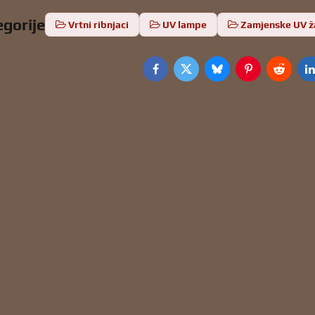
egorije
Vrtni ribnjaci
UV lampe
Zamjenske UV ž
Facebook
Twitter
Bluesky
Pinterest
Reddit
L