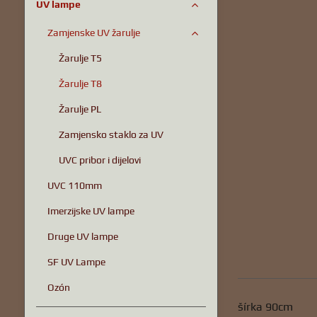
UV lampe
Zamjenske UV žarulje
Žarulje T5
Žarulje T8
Žarulje PL
Zamjensko staklo za UV
UVC pribor i dijelovi
UVC 110mm
Imerzijske UV lampe
Druge UV lampe
SF UV Lampe
Ozón
šírka 90cm