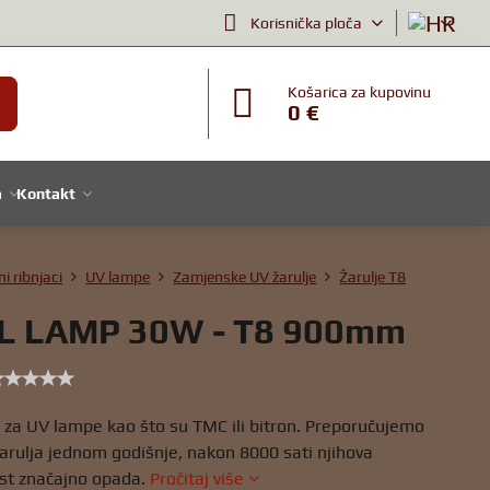
Korisnička ploča
Košarica za kupovinu
0 €
a
Kontakt
ni ribnjaci
UV lampe
Zamjenske UV žarulje
Žarulje T8
L LAMP 30W - T8 900mm
a za UV lampe kao što su TMC ili bitron. Preporučujemo
arulja jednom godišnje, nakon 8000 sati njihova
ost značajno opada.
Pročitaj više