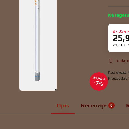
Na lager
27,95 €
25,
21,10 €
Dodaj u
Kod uvoza:
27,95 €
Proizvođač
7%
Opis
Recenzije
0