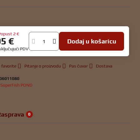
u
Popust
2 €
95 €
Dodaj u košaricu
isključujući PDV
 favorite
Pitanje o proizvodu
Pas čuvar
Dostava
06011080
:
SuperFish POND
Rasprava
0