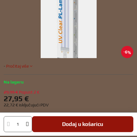
6%
-
Pročitaj više
Na lageru
29,95 €
Popust
2 €
27,95 €
22,72 €
isključujući PDV
Dodaj u košaricu