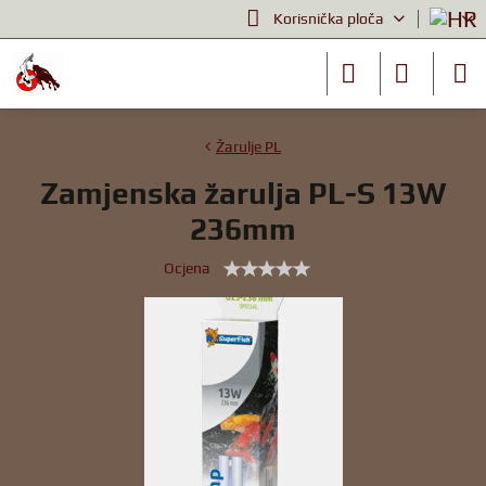
Korisnička ploča
Žarulje PL
Zamjenska žarulja PL-S 13W
236mm
Ocjena