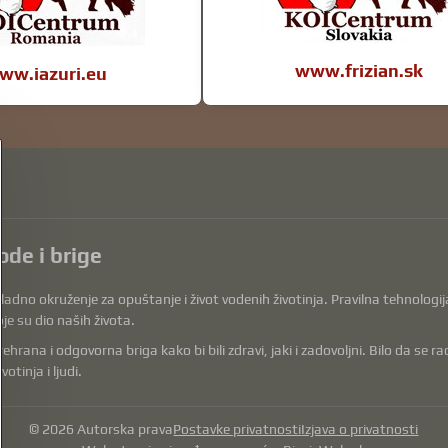
www.frizian.sk
ww.iazuri.eu
ode i brige
dno okruženje za opuštanje i život vodenih životinja. Pravilna tehnologija, 
je su dio naših života.
a i odgovorna briga kako bi bili zdravi, jaki i zadovoljni. Bilo da se radi o 
tinja i ljudi.
©
2026
Autorska prava
Postavke privatnosti
Izjava o privatnosti