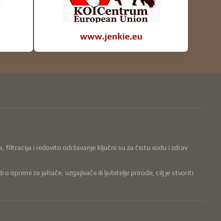
www.jenkie.eu
filtracija i redovito održavanje ključni su za čistu vodu i zdrav
opremi za jahače, uzgajivače ili ljubitelje prirode, cilj je stvoriti