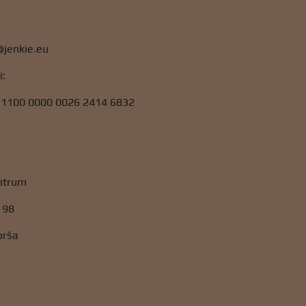
@jenkie.eu
i:
 1100 0000 0026 2414 6832
:
ntrum
 98
orša