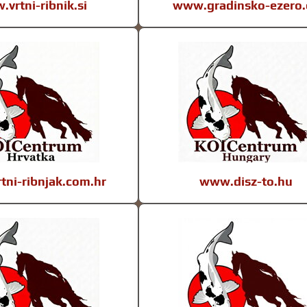
vrtni-ribnik.si
www.gradinsko-ezero.
ni-ribnjak.com.hr
www.disz-to.hu