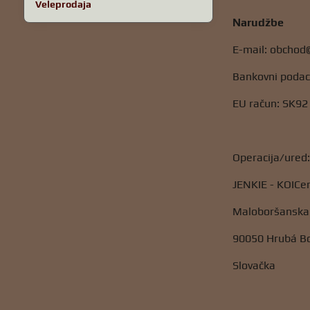
Veleprodaja
Narudžbe
E-mail: obchod
Bankovni podac
EU račun: SK92
Operacija/ured
JENKIE - KOICe
Maloboršanska
90050 Hrubá B
Slovačka