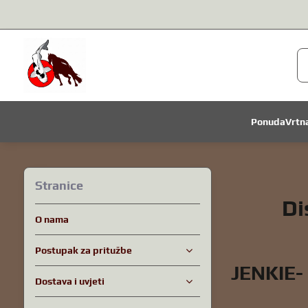
Ponuda
Vrtn
Stranice
Di
O nama
Postupak za pritužbe
JENKIE- 
Dostava i uvjeti