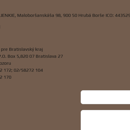
- JENKIE, Maloboršanskáša 98, 900 50 Hrubá Borše ICO: 4435
:
 pre Bratislavský kraj
P.O. Box 5,820 07 Bratislava 27
ozoru
272 172; 02/58272 104
72 170