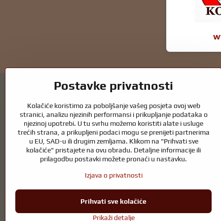
w
Postavke privatnosti
Kolačiće koristimo za poboljšanje vašeg posjeta ovoj web
stranici, analizu njezinih performansi i prikupljanje podataka o
njezinoj upotrebi. U tu svrhu možemo koristiti alate i usluge
Vrtni ribnjaci i oprema za konje – spoj prir
trećih strana, a prikupljeni podaci mogu se prenijeti partnerima
u EU, SAD-u ili drugim zemljama. Klikom na "Prihvati sve
Vrtni ribnjaci prekrasan su dodatak svakom eksterijeru i stvaraju skla
kolačiće" pristajete na ovu obradu. Detaljne informacije ili
ribnjak tijekom cijele godine. Jednako važna je briga o životinjama ko
prilagodbu postavki možete pronaći u nastavku.
Konjima je potrebna visokokvalitetna oprema za jahanje, pravilna prehran
Izjava o privatnosti
okruženje koje podržava prirodnu ravnotežu, sigurnost i dobrobit i živo
Prihvati sve kolačiće
Prikaži detalje