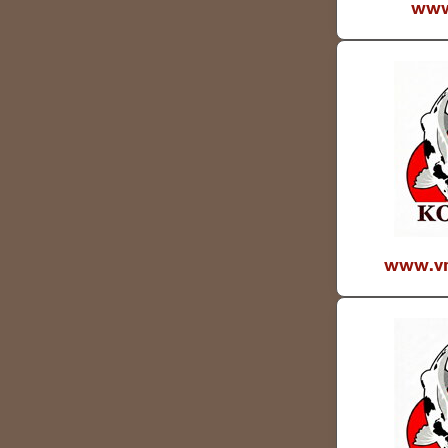
www.
www.vrt