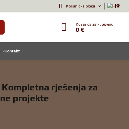
Korisnička ploča
Košarica za kupovinu
0 €
a
Kontakt
: Kompletna rješenja za
tne projekte