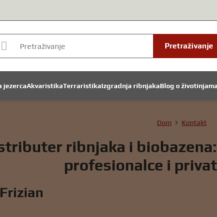
Pretraživanje
a jezerca
Akvaristika
Terraristika
Izgradnja ribnjaka
Blog o životinjam
Dom
Kontakt
stributer ribnjaka i biobazena
profesionalce i priva
Frizian