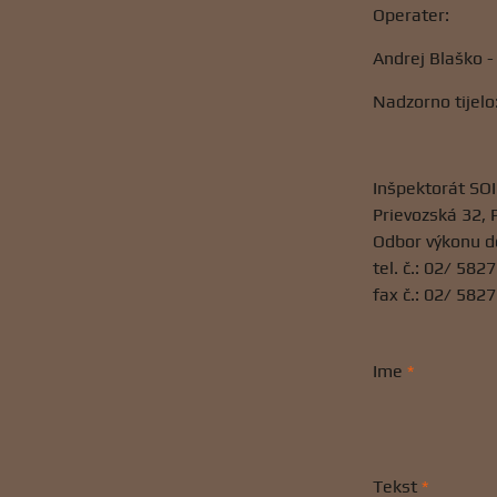
Operater:
Andrej Blaško 
Nadzorno tijelo
Inšpektorát SOI
Prievozská 32, 
Odbor výkonu d
tel. č.: 02/ 58
fax č.: 02/ 582
Ime
*
Tekst
*