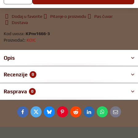
Dodaj u favorite
Pitanje o proizvodu
Pas čuvar
Dostava
Kod uvoza:
KPnv1666-3
Proizvođač:
KOIC
Opis
Recenzije
0
Rasprava
0
Facebook
Twitter
Bluesky
Pinterest
Reddit
LinkedIn
WhatsApp
E-
mail