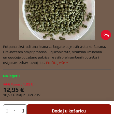
7%
Potpuna ekstrudirana hrana za bogate boje svih vrsta koi šarana.
Uravnotežen omjer proteina, ugljikohidrata, vitamina i minerala
omogućuje pouzdano pokrivanje svih prehrambenih potreba i
osigurava zdrav razvoj ribe.
Pročitaj više
Na lageru
14 €
Popust
1,05 €
12,95 €
10,53 €
isključujući PDV
Dodaj u košaricu