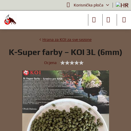
Korisnička ploča
Hrana za KOI za sve sezone
K-Super farby – KOI 3L (6mm)
Ocjena