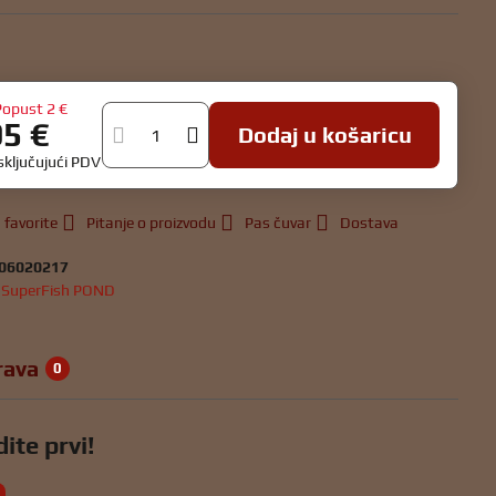
u
Popust
2 €
95 €
Dodaj u košaricu
isključujući PDV
 favorite
Pitanje o proizvodu
Pas čuvar
Dostava
06020217
:
SuperFish POND
rava
0
ite prvi!