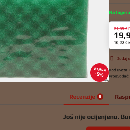
Na lager
21,95 €
19,
16,22 €
Dodaj u
21,95 €
Kod uvoza:
9%
Proizvođač
Recenzije
Rasp
0
Još nije ocijenjeno. Bud