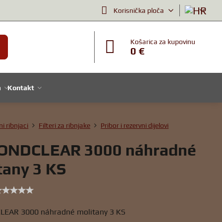
Korisnička ploča
Košarica za kupovinu
0 €
a
Kontakt
ni ribnjaci
Filteri za ribnjake
Pribor i rezervni dijelovi
ONDCLEAR 3000 náhradné
tany 3 KS
LEAR 3000 náhradné molitany 3 KS