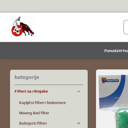
Ponuda
Vrtn
kategorije
Filteri za ribnjake
Kapljični filteri i biokomore
Moving Bed filter
Bubnjasti filteri