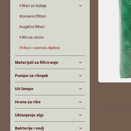
Filteri za hobije
Komorni filteri
Kuglični filteri
Filtri za utore
Pribor i rezervni dijelovi
Materijali za filtriranje
Pumpe za ribnjak
UV lampe
Hrana za ribe
Uklanjanje algi
Bakterije i mulj