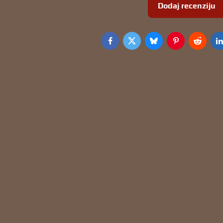
Dodaj recenziju
Facebook
Twitter
Bluesky
Pinterest
Reddit
L