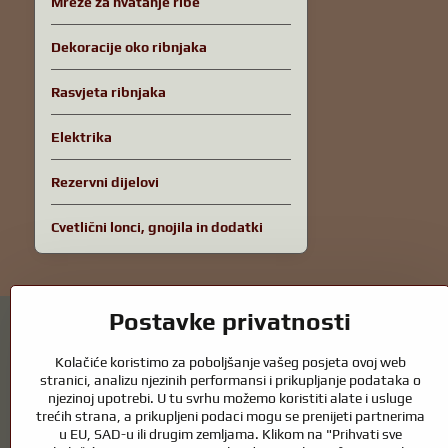
Mreže za hvatanje ribe
Dekoracije oko ribnjaka
Rasvjeta ribnjaka
Elektrika
Rezervni dijelovi
Cvetlični lonci, gnojila in dodatki
Postavke privatnosti
Kolačiće koristimo za poboljšanje vašeg posjeta ovoj web
stranici, analizu njezinih performansi i prikupljanje podataka o
njezinoj upotrebi. U tu svrhu možemo koristiti alate i usluge
Vrtni ribnjaci i oprema za konje – spoj prir
trećih strana, a prikupljeni podaci mogu se prenijeti partnerima
u EU, SAD-u ili drugim zemljama. Klikom na "Prihvati sve
Vrtni ribnjaci prekrasan su dodatak svakom eksterijeru i stvaraju skla