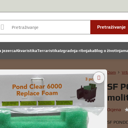
Pretraživanje
a jezerca
Akvaristika
Terraristika
Izgradnja ribnjaka
Blog o životinjam
Dom
Vrt
SF P
moli
Ocjena
SF PONDC