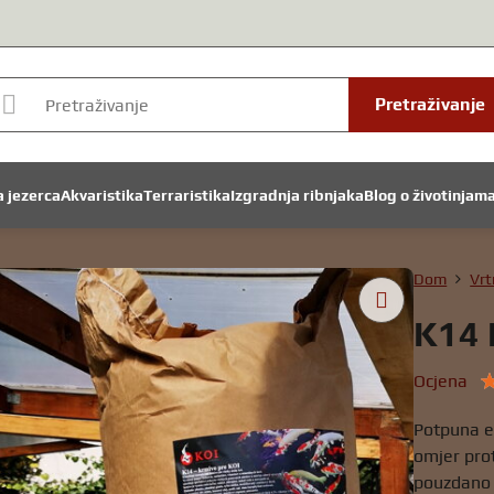
Pretraživanje
a jezerca
Akvaristika
Terraristika
Izgradnja ribnjaka
Blog o životinjam
Dom
Vrt
K14 
Ocjena
Potpuna e
omjer prot
pouzdano 