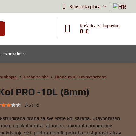
Korisnička ploča
Košarica za kupovinu
0 €
a
Kontakt
ni ribnjaci
Hrana za ribe
Hrana za KOI za sve sezone
Koi PRO -10L (8mm)
3
/
5
(
1
x)
kstrudirana hrana za sve vrste koi šarana. Uravnotežen
eina, ugljikohidrata, vitamina i minerala omogućuje
pokrivanje svih prehrambenih potreba i osigurava zdrav