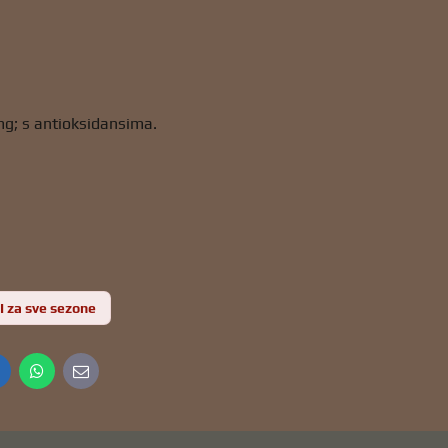
mg; s antioksidansima.
I za sve sezone
inkedIn
WhatsApp
E-
mail