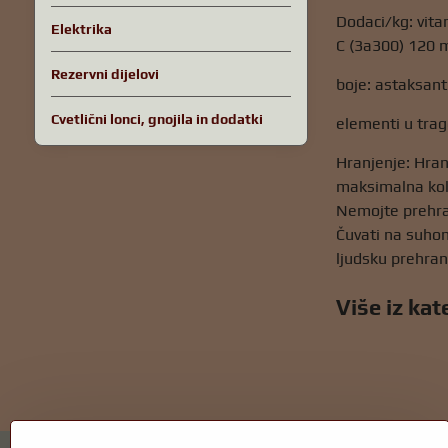
Dodaci/kg: vita
Elektrika
C (3a300) 120 
Rezervni dijelovi
boje: astaksant
Cvetlični lonci, gnojila in dodatki
elementi u tra
Hranjenje: Hran
maksimalna koli
Nemojte prehranj
Čuvati na suho
ljudsku prehran
Više iz kat