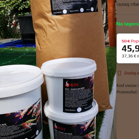
razvoj rib
Na lager
50 €
Pop
45,
37,36 €
Dodaj u
Kod uvoza:
Proizvođač