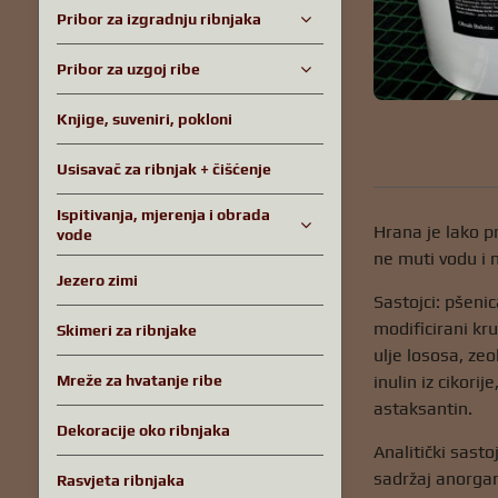
Pribor za izgradnju ribnjaka
Pribor za uzgoj ribe
Knjige, suveniri, pokloni
Usisavač za ribnjak + čišćenje
Ispitivanja, mjerenja i obrada
Hrana je lako p
vode
ne muti vodu i 
Jezero zimi
Sastojci: pšenic
modificirani kr
Skimeri za ribnjake
ulje lososa, ze
inulin iz cikori
Mreže za hvatanje ribe
astaksantin.
Dekoracije oko ribnjaka
Analitički sasto
sadržaj anorgan
Rasvjeta ribnjaka