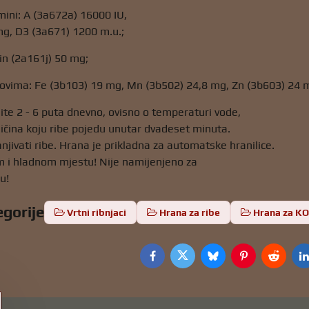
mini: A (3a672a) 16000 IU,
mg, D3 (3a671) 1200 m.u.;
in (2a161j) 50 mg;
govima: Fe (3b103) 19 mg, Mn (3b502) 24,8 mg, Zn (3b603) 24 
ite 2 - 6 puta dnevno, ovisno o temperaturi vode,
čina koju ribe pojedu unutar dvadeset minuta.
ivati ​​ribe. Hrana je prikladna za automatske hranilice.
m i hladnom mjestu! Nije namijenjeno za
u!
egorije
Vrtni ribnjaci
Hrana za ribe
Hrana za KO
Facebook
Twitter
Bluesky
Pinterest
Reddit
L