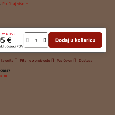
e.
Pročitaj više
u
ust
4,05 €
95 €
Dodaj u košaricu
isključujući PDV
 favorite
Pitanje o proizvodu
Pas čuvar
Dostava
K9847
:
KOIC