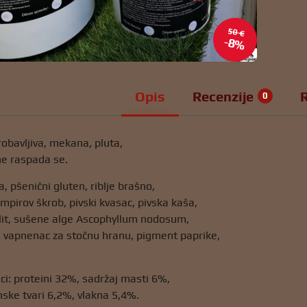
50 €
8%
Opis
Recenzije
0
robavljiva, mekana, pluta,
ne raspada se.
a, pšenični gluten, riblje brašno,
umpirov škrob, pivski kvasac, pivska kaša,
olit, sušene alge Ascophyllum nodosum,
je, vapnenac za stočnu hranu, pigment paprike,
jci: proteini 32%, sadržaj masti 6%,
ske tvari 6,2%, vlakna 5,4%.