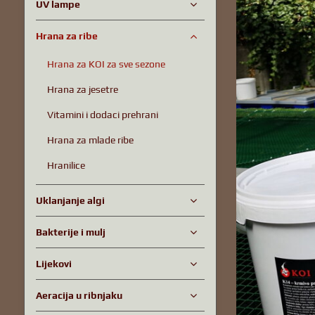
UV lampe
Hrana za ribe
Hrana za KOI za sve sezone
Hrana za jesetre
Vitamini i dodaci prehrani
Hrana za mlade ribe
Hranilice
Uklanjanje algi
Bakterije i mulj
Lijekovi
Aeracija u ribnjaku