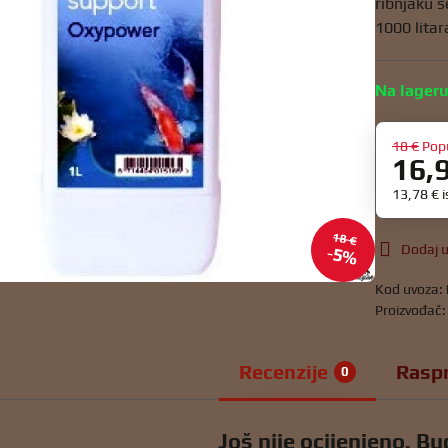
ribnjaku 
1000 litar
Na lager
18 €
Pop
16,
13,78 €
18 €
Dodaj u
5%
Kod uvoza:
Proizvođač
Recenzije
Rasp
0
Još nije ocijenjeno. Bud