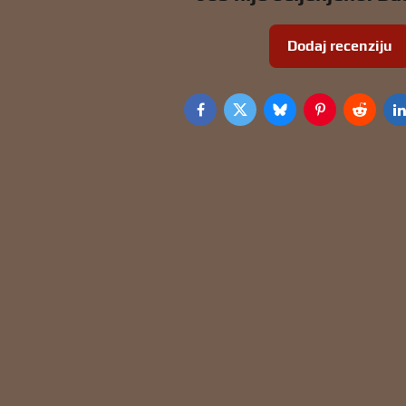
Dodaj recenziju
Facebook
Twitter
Bluesky
Pinterest
Reddit
L