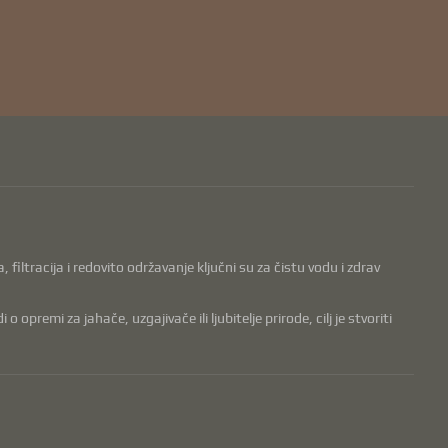
filtracija i redovito održavanje ključni su za čistu vodu i zdrav
opremi za jahače, uzgajivače ili ljubitelje prirode, cilj je stvoriti