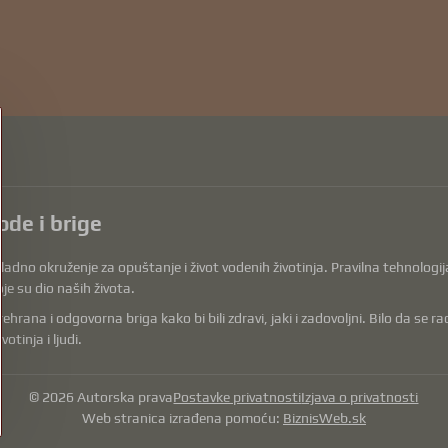
ode i brige
dno okruženje za opuštanje i život vodenih životinja. Pravilna tehnologija, 
je su dio naših života.
a i odgovorna briga kako bi bili zdravi, jaki i zadovoljni. Bilo da se radi o 
tinja i ljudi.
©
2026
Autorska prava
Postavke privatnosti
Izjava o privatnosti
Web stranica izrađena pomoću:
BiznisWeb.sk