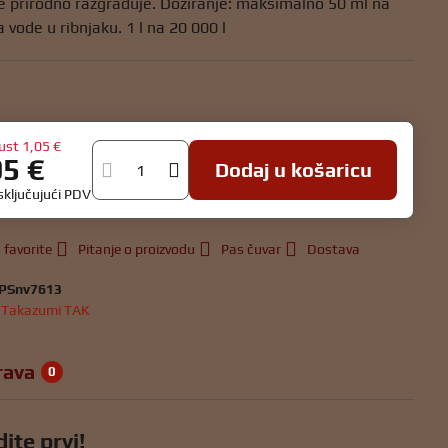
se prirodno razgrađuje. Doziranje: maksimalno 50 ml na
a vode u ribnjaku. 1 l na 20 000 l
u
ust
1,05 €
95 €
Dodaj u košaricu
isključujući PDV
 favorite
Pitanje o proizvodu
Pas čuvar
Dostava
PSnv7613
:
Takazumi TAK
rava
0
ite prvi!