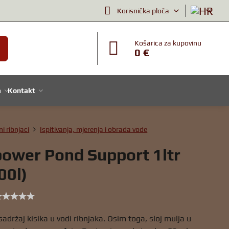
Korisnička ploča
Košarica za kupovinu
0 €
a
Kontakt
ni ribnjaci
Ispitivanja, mjerenja i obrada vode
ower Pond Support 1ltr
00l)
adržaj kisika u vodi ribnjaka. Osim toga, sloj mulja u