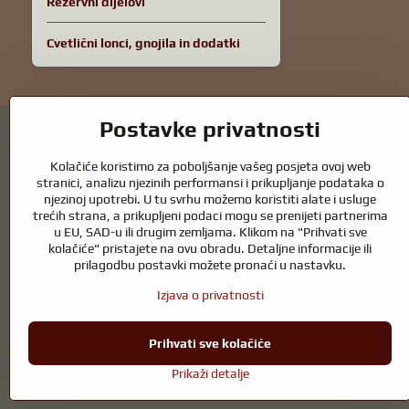
Rezervni dijelovi
Cvetlični lonci, gnojila in dodatki
Postavke privatnosti
Kolačiće koristimo za poboljšanje vašeg posjeta ovoj web
stranici, analizu njezinih performansi i prikupljanje podataka o
njezinoj upotrebi. U tu svrhu možemo koristiti alate i usluge
Vrtni ribnjaci i oprema za konje – spoj prir
trećih strana, a prikupljeni podaci mogu se prenijeti partnerima
u EU, SAD-u ili drugim zemljama. Klikom na "Prihvati sve
Vrtni ribnjaci prekrasan su dodatak svakom eksterijeru i stvaraju skla
kolačiće" pristajete na ovu obradu. Detaljne informacije ili
ribnjak tijekom cijele godine. Jednako važna je briga o životinjama ko
prilagodbu postavki možete pronaći u nastavku.
Konjima je potrebna visokokvalitetna oprema za jahanje, pravilna prehran
Izjava o privatnosti
okruženje koje podržava prirodnu ravnotežu, sigurnost i dobrobit i živo
Prihvati sve kolačiće
Prikaži detalje