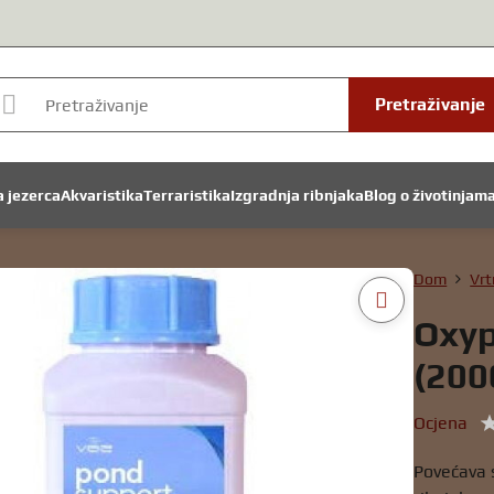
Pretraživanje
a jezerca
Akvaristika
Terraristika
Izgradnja ribnjaka
Blog o životinjam
Dom
Vrt
Oxyp
(200
Ocjena
Povećava s