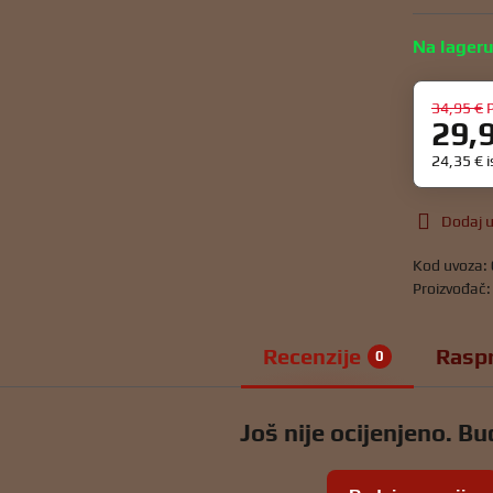
Na lager
34,95 €
29,
24,35 €
Dodaj u
Kod uvoza:
Proizvođač
Recenzije
Rasp
0
Još nije ocijenjeno. Bud