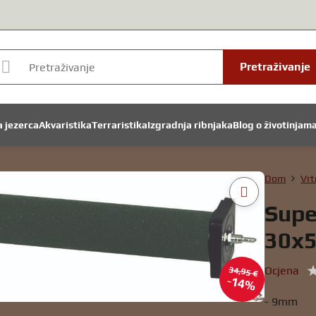
Pretraživanje
a jezerca
Akvaristika
Terraristika
Izgradnja ribnjaka
Blog o životinjam
Dom
Vrt
Supe
30x
Ocjena
34,95 €
14%
- 9mm