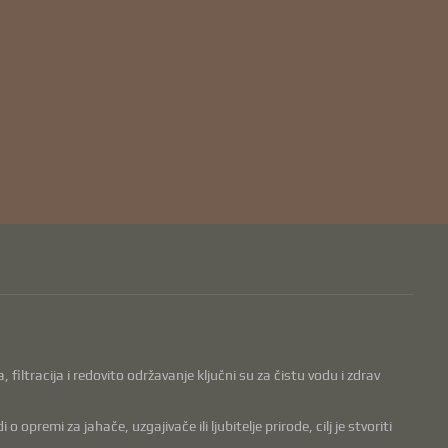
filtracija i redovito održavanje ključni su za čistu vodu i zdrav
opremi za jahače, uzgajivače ili ljubitelje prirode, cilj je stvoriti