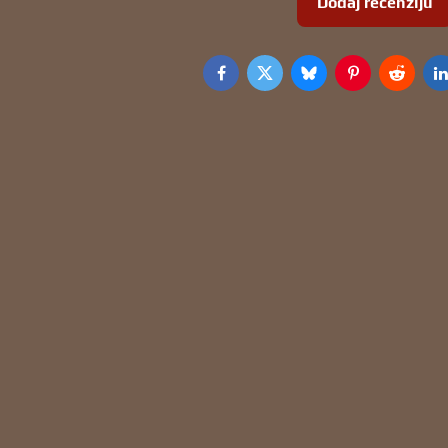
Dodaj recenziju
Facebook
Twitter
Bluesky
Pinterest
Reddit
L