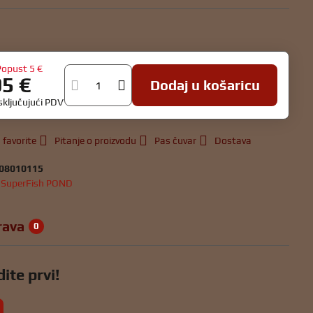
u
Popust
5 €
95 €
Dodaj u košaricu
isključujući PDV
 favorite
Pitanje o proizvodu
Pas čuvar
Dostava
08010115
:
SuperFish POND
rava
0
ite prvi!