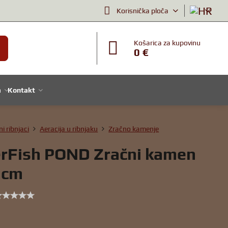
Korisnička ploča
Košarica za kupovinu
0 €
a
Kontakt
ni ribnjaci
Aeracija u ribnjaku
Zračno kamenje
rFish POND Zračni kamen
5cm