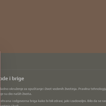
ode i brige
dno okruženje za opuštanje i život vodenih životinja. Pravilna tehnologija, 
je su dio naših života.
a i odgovorna briga kako bi bili zdravi, jaki i zadovoljni. Bilo da se radi o 
tinja i ljudi.