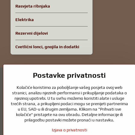
Rasvjeta ribnjaka
Elektrika
Rezervni dijelovi
Cvetlični lonci, gnojila in dodatki
Postavke privatnosti
Kolačiće koristimo za poboljšanje vašeg posjeta ovoj web
stranici, analizu njezinih performansi i prikupljanje podataka o
njezinoj upotrebi. U tu svrhu možemo koristiti alate i usluge
Vrtni ribnjaci i oprema za konje – spoj prir
trećih strana, a prikupljeni podaci mogu se prenijeti partnerima
u EU, SAD-u ili drugim zemljama. Klikom na "Prihvati sve
Vrtni ribnjaci prekrasan su dodatak svakom eksterijeru i stvaraju skla
kolačiće" pristajete na ovu obradu. Detaljne informacije ili
ribnjak tijekom cijele godine. Jednako važna je briga o životinjama ko
prilagodbu postavki možete pronaći u nastavku.
Konjima je potrebna visokokvalitetna oprema za jahanje, pravilna prehran
Izjava o privatnosti
okruženje koje podržava prirodnu ravnotežu, sigurnost i dobrobit i živo