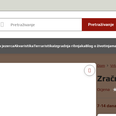
Pretraživanje
a jezerca
Akvaristika
Terraristika
Izgradnja ribnjaka
Blog o životinjam
Dom
Vrt
Zrač
Ocjena
7-14 dan