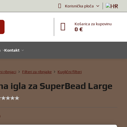
Korisnička ploča
Košarica za kupovinu
0 €
a
Kontakt
ni ribnjaci
Filteri za ribnjake
Kuglični filteri
na igla za SuperBead Large
a