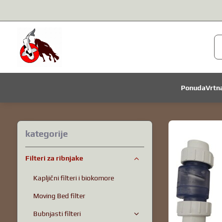
Ponuda
Vrtn
kategorije
Filteri za ribnjake
Kapljični filteri i biokomore
Moving Bed filter
Bubnjasti filteri