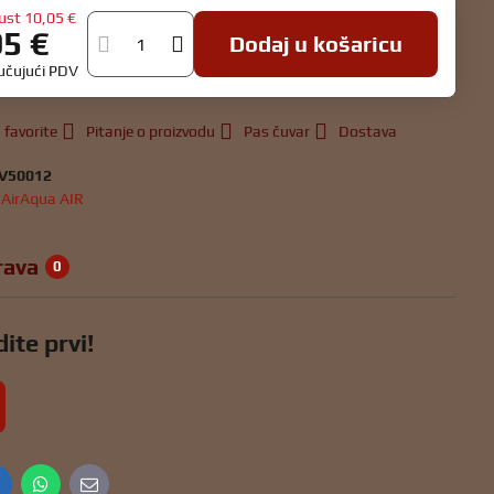
ust
10,05 €
95 €
Dodaj u košaricu
jučujući PDV
 favorite
Pitanje o proizvodu
Pas čuvar
Dostava
V50012
:
AirAqua AIR
rava
0
ite prvi!
inkedIn
WhatsApp
E-