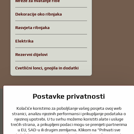
Mreže za hvatanje ribe
Dekoracije oko ribnjaka
Rasvjeta ribnjaka
Elektrika
Rezervni dijelovi
Cvetlični lonci, gnojila in dodatki
Postavke privatnosti
Kolačiće koristimo za poboljšanje vašeg posjeta ovoj web
stranici, analizu njezinih performansi i prikupljanje podataka o
njezinoj upotrebi. U tu svrhu možemo koristiti alate i usluge
Vrtni ribnjaci i oprema za konje – spoj prir
trećih strana, a prikupljeni podaci mogu se prenijeti partnerima
u EU, SAD-u ili drugim zemljama. Klikom na "Prihvati sve
Vrtni ribnjaci prekrasan su dodatak svakom eksterijeru i stvaraju skla