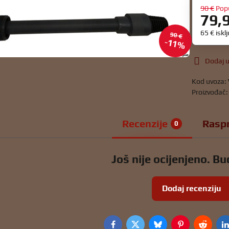
90 €
Pop
79,
65 €
iskl
90 €
11%
Dodaj u
Kod uvoza:
Proizvođač
Recenzije
Rasp
0
Još nije ocijenjeno. Bud
Dodaj recenziju
Facebook
Twitter
Bluesky
Pinterest
Reddit
L