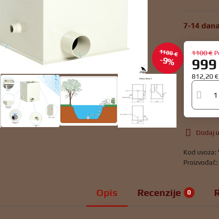
7-14 dan
1100 €
1100 €
P
9%
999
812,20 
Dodaj u
Kod uvoza:
Proizvođač
Opis
Recenzije
0