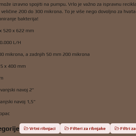
 može izravno spojiti na pumpu. Vrlo je važno za ispravnu recikl
e veličine 200 do 300 mikrona. To je više nego dovoljno za hvata
oniranje bakterija!
 x 520 x 622 mm
20.000 L/H
300 mikrona, a zadnjih 50 mm 200 mikrona
445 x 400 mm
mm
 vanjski navoj 2"
vanjski navoj 1,5"
lopac
egorije
Vrtni ribnjaci
Filteri za ribnjake
Filtri z