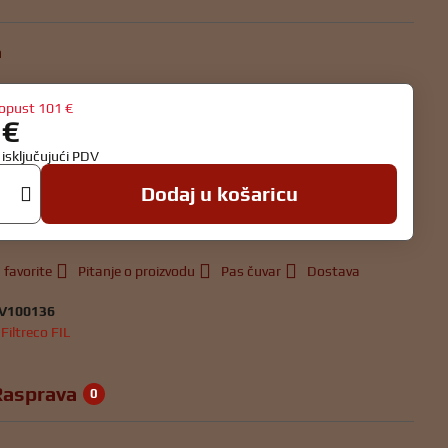
a
opust
101 €
 €
€
isključujući PDV
Dodaj u košaricu
 favorite
Pitanje o proizvodu
Pas čuvar
Dostava
V100136
:
Filtreco FIL
Rasprava
0