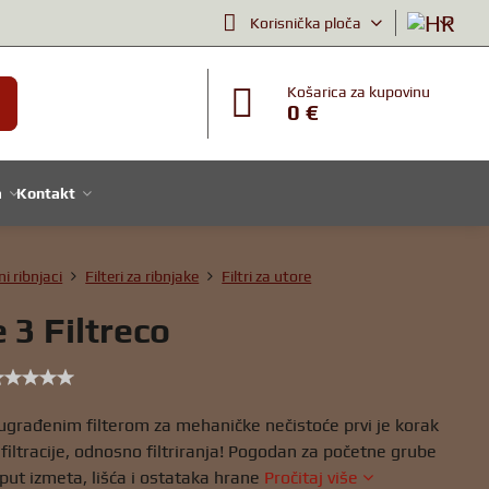
Korisnička ploča
Košarica za kupovinu
0 €
a
Kontakt
ni ribnjaci
Filteri za ribnjake
Filtri za utore
 3 Filtreco
 ugrađenim filterom za mehaničke nečistoće prvi je korak
filtracije, odnosno filtriranja! Pogodan za početne grube
put izmeta, lišća i ostataka hrane
Pročitaj više