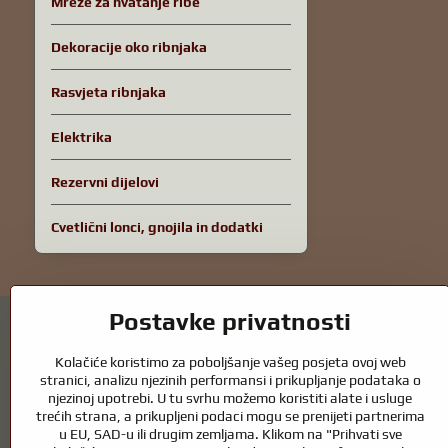
Mreže za hvatanje ribe
Dekoracije oko ribnjaka
Rasvjeta ribnjaka
Elektrika
Rezervni dijelovi
Cvetlični lonci, gnojila in dodatki
Postavke privatnosti
Kolačiće koristimo za poboljšanje vašeg posjeta ovoj web
stranici, analizu njezinih performansi i prikupljanje podataka o
njezinoj upotrebi. U tu svrhu možemo koristiti alate i usluge
Vrtni ribnjaci i oprema za konje – spoj prir
trećih strana, a prikupljeni podaci mogu se prenijeti partnerima
u EU, SAD-u ili drugim zemljama. Klikom na "Prihvati sve
Vrtni ribnjaci prekrasan su dodatak svakom eksterijeru i stvaraju skla