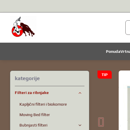
Ponuda
Vrtn
TIP
kategorije
Filteri za ribnjake
Kapljični filteri i biokomore
Moving Bed filter
Bubnjasti filteri