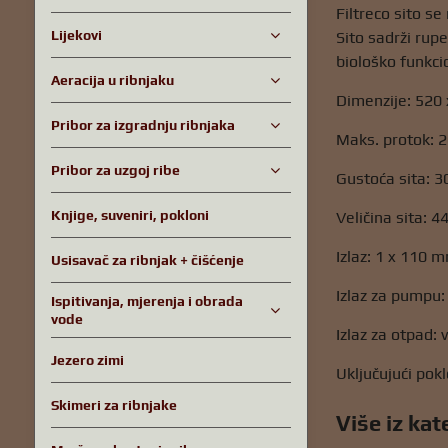
Filtreco sito se
Lijekovi
Sito sadrži rup
biološko funkci
Aeracija u ribnjaku
Dimenzije: 520
Pribor za izgradnju ribnjaka
Maks. protok: 
Pribor za uzgoj ribe
Gustoća sita: 
Knjige, suveniri, pokloni
Veličina sita: 
Izlaz: 1 x 110 
Usisavač za ribnjak + čišćenje
Izlaz za pumpu:
Ispitivanja, mjerenja i obrada
vode
Izlaz za otpad: 
Jezero zimi
Uključujući pok
Skimeri za ribnjake
Više iz kat