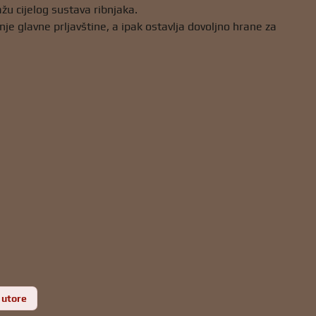
ažu cijelog sustava ribnjaka.
nje glavne prljavštine, a ipak ostavlja dovoljno hrane za
a utore