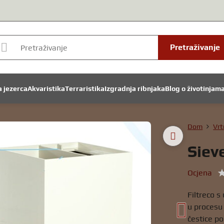
Pretraživanje
a jezerca
Akvaristika
Terraristika
Izgradnja ribnjaka
Blog o životinjam
Dom
Vrt
Sieve
Ocjena
Filtreco s
u procesu 
čestice po