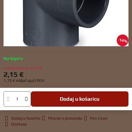
14%
Na lageru
2,50 €
Popust
0,35 €
2,15 €
1,75 €
isključujući PDV
Dodaj u košaricu
Dodaj u favorite
Pitanje o proizvodu
Pas čuvar
Dostava