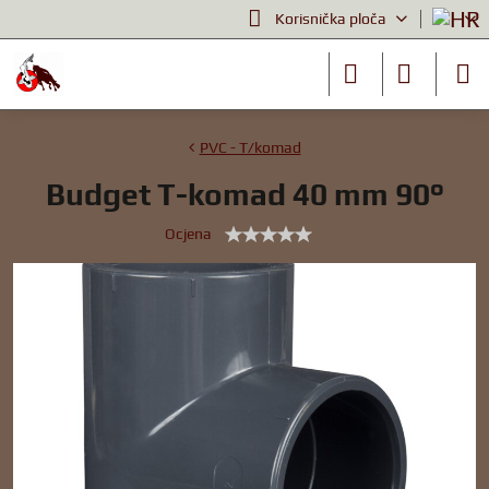
Korisnička ploča
PVC - T/komad
Budget T-komad 40 mm 90°
Ocjena