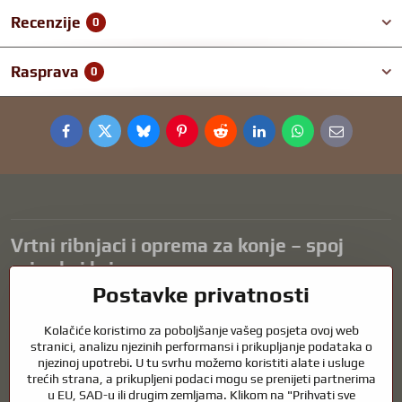
Recenzije
0
Rasprava
0
Facebook
Twitter
Bluesky
Pinterest
Reddit
LinkedIn
WhatsApp
E-
mail
Vrtni ribnjaci i oprema za konje – spoj
prirode i brige
Postavke privatnosti
Vrtni ribnjaci prekrasan su dodatak svakom eksterijeru i stvaraju
skladno okruženje za opuštanje i život vodenih životinja. Pravilna
Kolačiće koristimo za poboljšanje vašeg posjeta ovoj web
tehnologija, filtracija i redovito održavanje ključni su za čistu vodu i
stranici, analizu njezinih performansi i prikupljanje podataka o
zdrav ribnjak tijekom cijele godine. Jednako važna je briga o
njezinoj upotrebi. U tu svrhu možemo koristiti alate i usluge
trećih strana, a prikupljeni podaci mogu se prenijeti partnerima
životinjama koje su dio naših života.
u EU, SAD-u ili drugim zemljama. Klikom na "Prihvati sve