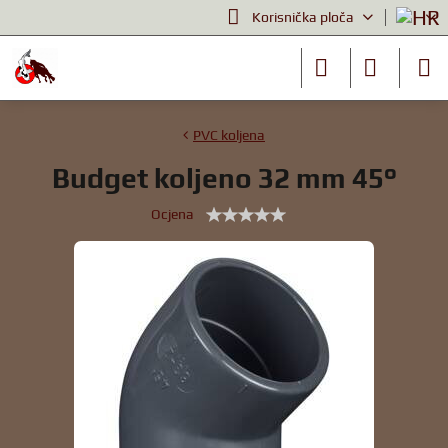
Korisnička ploča
PVC koljena
Budget koljeno 32 mm 45°
Ocjena