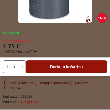
12%
Na lageru
2 €
Popust
0,25 €
1,75 €
1,42 €
isključujući PDV
Dodaj u košaricu
Dodaj u favorite
Pitanje o proizvodu
Pas čuvar
Dostava
Kod uvoza:
V82069
Proizvođač:
Budget SF/KC