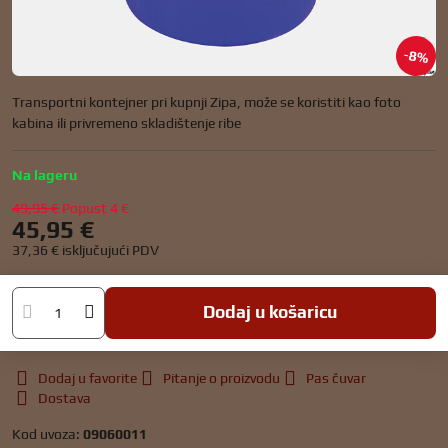
8%
Transportni kontejner pri kupnji Zipa, može se koristiti kao foto
kabina ili privremeno skladištenje ribe
Na lageru
49,95 €
Popust
4 €
45,95 €
37,36 €
isključujući PDV
Dodaj u košaricu
Dodaj u favorite
Pitanje o proizvodu
Pas čuvar
Dostava
Kod uvoza:
09060011