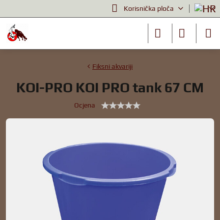
Korisnička ploča
Fiksni akvariji
KOI-PRO KOI PRO tank 67 CM
Ocjena