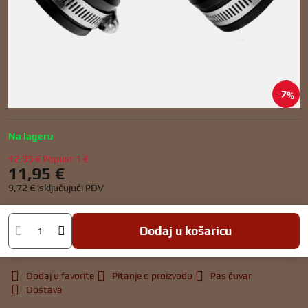
7%
Na lageru
12,95 €
Popust
1 €
11,95 €
9,72 €
isključujući PDV
Dodaj u košaricu
Dodaj u favorite
Pitanje o proizvodu
Pas čuvar
Dostava