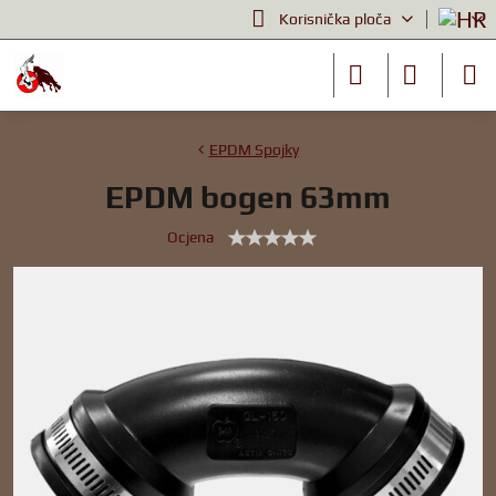
Korisnička ploča
EPDM Spojky
EPDM bogen 63mm
Ocjena