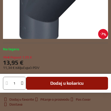
7%
Na lageru
15 €
Popust
1,05 €
13,95 €
11,34 €
isključujući PDV
Dodaj u košaricu
Dodaj u favorite
Pitanje o proizvodu
Pas čuvar
Dostava