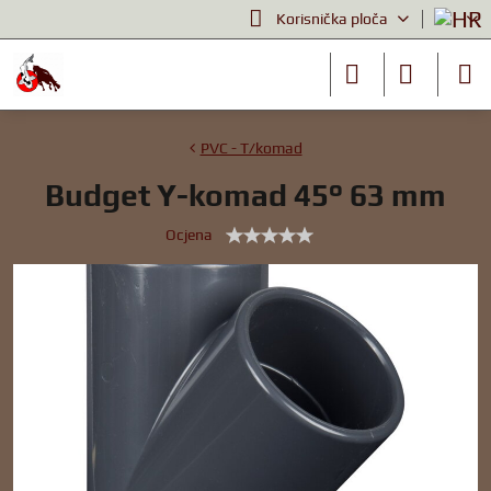
Korisnička ploča
PVC - T/komad
Budget Y-komad 45° 63 mm
Ocjena