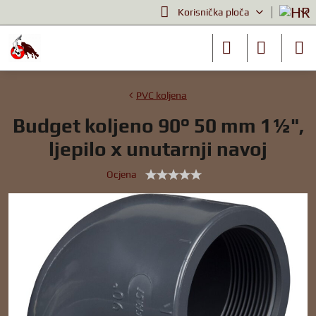
Korisnička ploča
PVC koljena
Budget koljeno 90° 50 mm 1½",
ljepilo x unutarnji navoj
Ocjena