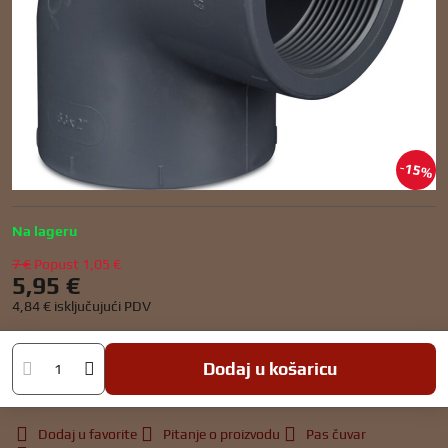
15%
Na lageru
7 €
Popust
1,05 €
5,95 €
4,84 €
isključujući PDV
Dodaj u košaricu
Dodaj u favorite
Pitanje o proizvodu
Pas čuvar