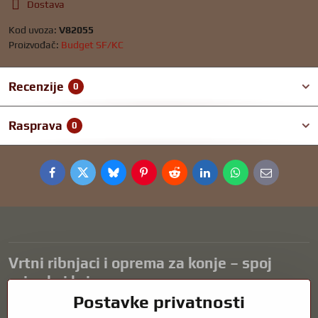
Dostava
Kod uvoza:
V82055
Proizvođač:
Budget SF/KC
Recenzije
0
Rasprava
0
Facebook
Twitter
Bluesky
Pinterest
Reddit
LinkedIn
WhatsApp
E-
mail
Vrtni ribnjaci i oprema za konje – spoj
prirode i brige
Postavke privatnosti
Vrtni ribnjaci prekrasan su dodatak svakom eksterijeru i stvaraju