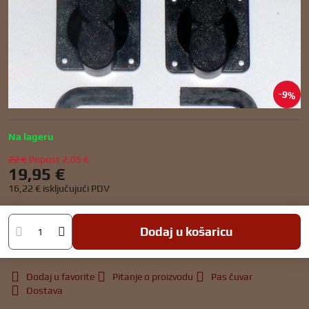
9%
Na lageru
22 €
Popust
2,05 €
19,95 €
16,22 €
isključujući PDV
Dodaj u košaricu
Dodaj u favorite
Pitanje o proizvodu
Pas čuvar
Dostava