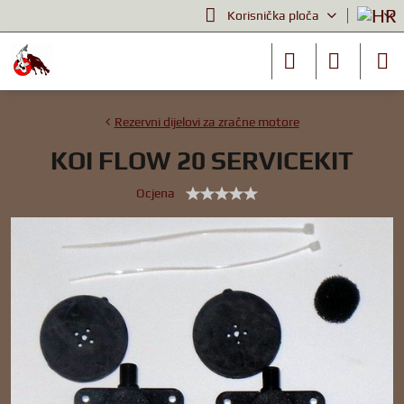
Korisnička ploča
Rezervni dijelovi za zračne motore
KOI FLOW 20 SERVICEKIT
Ocjena