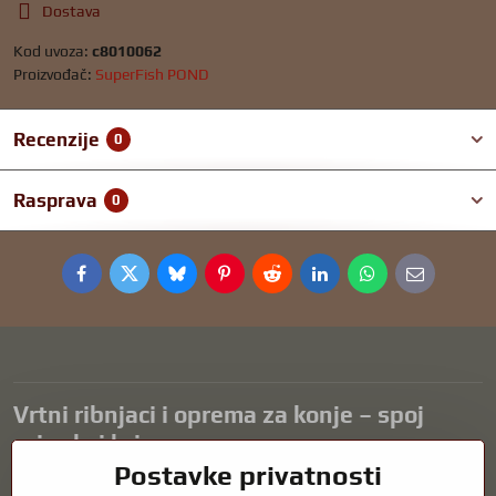
Dostava
Kod uvoza:
c8010062
Proizvođač:
SuperFish POND
Recenzije
0
Rasprava
0
Facebook
Twitter
Bluesky
Pinterest
Reddit
LinkedIn
WhatsApp
E-
mail
Vrtni ribnjaci i oprema za konje – spoj
prirode i brige
Postavke privatnosti
Vrtni ribnjaci prekrasan su dodatak svakom eksterijeru i stvaraju