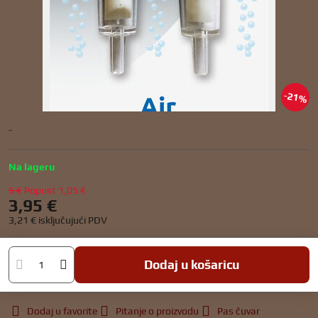
21%
-
Na lageru
5 €
Popust
1,05 €
3,95 €
3,21 €
isključujući PDV
Dodaj u košaricu
Dodaj u favorite
Pitanje o proizvodu
Pas čuvar