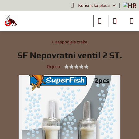
Korisnička ploča
Raspodjela zraka
SF Nepovratni ventil 2 ST.
Ocjena