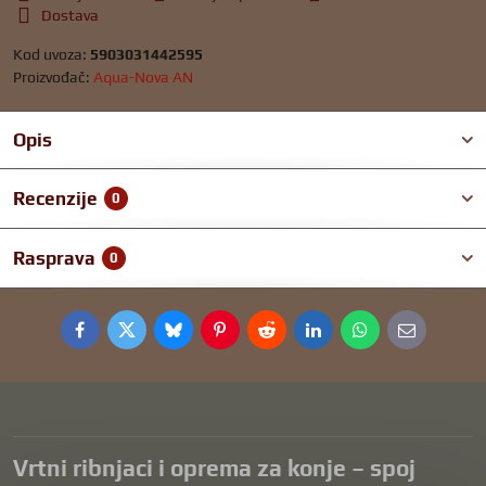
Dostava
Kod uvoza:
5903031442595
Proizvođač:
Aqua-Nova AN
Opis
Recenzije
0
Rasprava
0
Facebook
Twitter
Bluesky
Pinterest
Reddit
LinkedIn
WhatsApp
E-
mail
Vrtni ribnjaci i oprema za konje – spoj