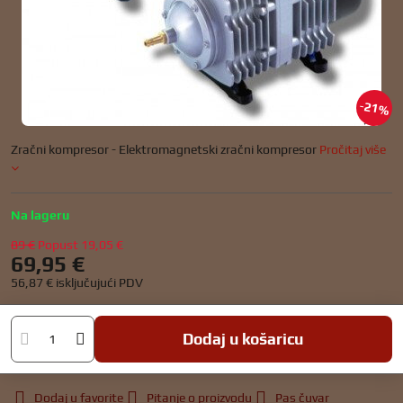
21%
Zračni kompresor - Elektromagnetski zračni kompresor
Pročitaj više
Na lageru
89 €
Popust
19,05 €
69,95 €
56,87 €
isključujući PDV
Dodaj u košaricu
Dodaj u favorite
Pitanje o proizvodu
Pas čuvar