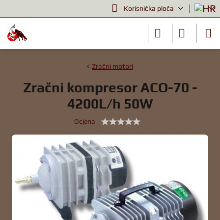
Korisnička ploča
Zračni motori
Zračni kompresor ACO-70 -
4200L/h 50W
Ocjena