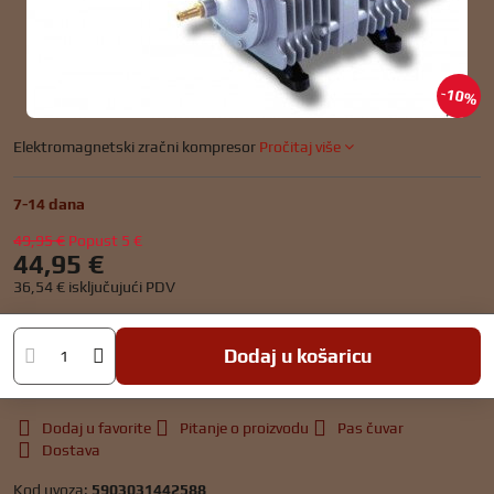
10%
Elektromagnetski zračni kompresor
Pročitaj više
7-14 dana
49,95 €
Popust
5 €
44,95 €
36,54 €
isključujući PDV
Dodaj u košaricu
Dodaj u favorite
Pitanje o proizvodu
Pas čuvar
Dostava
Kod uvoza:
5903031442588