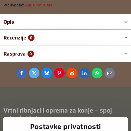
Proizvođač:
Aqua-Nova AN
Opis
Recenzije
0
Rasprava
0
Facebook
Twitter
Bluesky
Pinterest
Reddit
LinkedIn
WhatsApp
E-
mail
Vrtni ribnjaci i oprema za konje – spoj
prirode i brige
Postavke privatnosti
Vrtni ribnjaci prekrasan su dodatak svakom eksterijeru i stvaraju