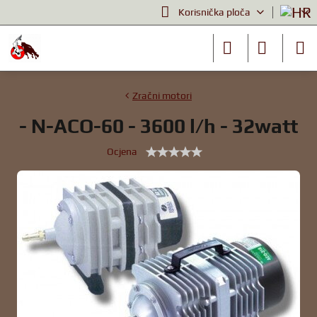
Korisnička ploča
Zračni motori
- N-ACO-60 - 3600 l/h - 32watt
Ocjena