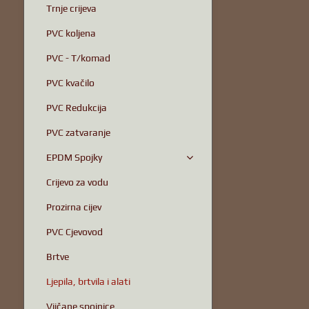
Trnje crijeva
PVC koljena
PVC - T/komad
PVC kvačilo
PVC Redukcija
PVC zatvaranje
EPDM Spojky
Crijevo za vodu
Prozirna cijev
PVC Cjevovod
Brtve
Ljepila, brtvila i alati
Vijčane spojnice