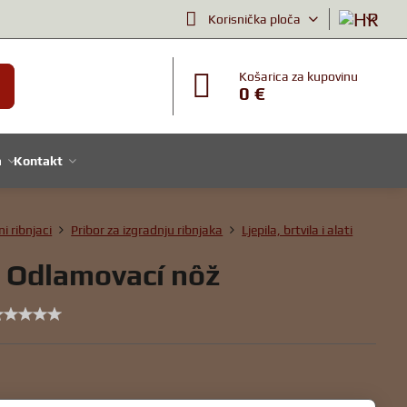
Korisnička ploča
Košarica za kupovinu
0 €
a
Kontakt
ni ribnjaci
Pribor za izgradnju ribnjaka
Ljepila, brtvila i alati
 Odlamovací nôž
u