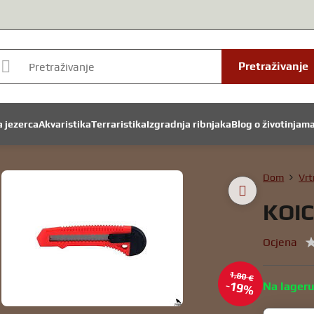
Pretraživanje
a jezerca
Akvaristika
Terraristika
Izgradnja ribnjaka
Blog o životinjam
Dom
Vrt
KOIC
Ocjena
1,80 €
19%
Na lager