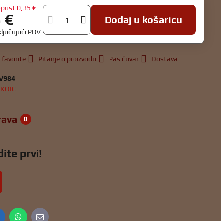
opust
0,35 €
5 €
Dodaj u košaricu
ključujući PDV
 favorite
Pitanje o proizvodu
Pas čuvar
Dostava
V984
:
KOIC
rava
0
ite prvi!
inkedIn
WhatsApp
E-