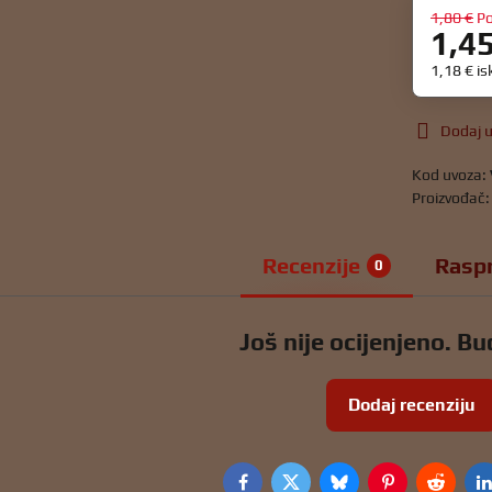
1,80 €
P
1,4
1,18 €
is
Dodaj u
Kod uvoza:
Proizvođač
Recenzije
Rasp
0
Još nije ocijenjeno. Bud
Dodaj recenziju
Facebook
Twitter
Bluesky
Pinterest
Reddit
L