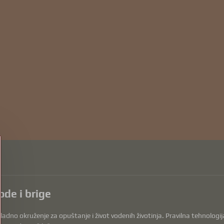
ode i brige
dno okruženje za opuštanje i život vodenih životinja. Pravilna tehnologija, 