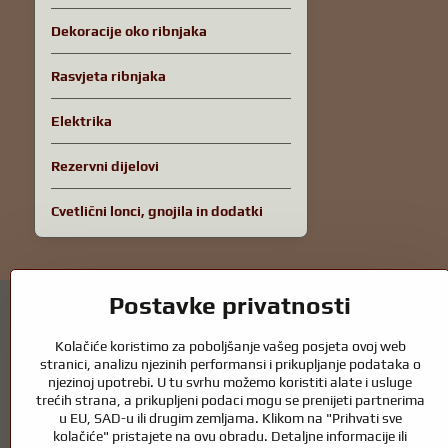
Dekoracije oko ribnjaka
Rasvjeta ribnjaka
Elektrika
Rezervni dijelovi
Cvetlični lonci, gnojila in dodatki
Postavke privatnosti
Kolačiće koristimo za poboljšanje vašeg posjeta ovoj web
stranici, analizu njezinih performansi i prikupljanje podataka o
njezinoj upotrebi. U tu svrhu možemo koristiti alate i usluge
Vrtni ribnjaci i oprema za konje – spoj prir
trećih strana, a prikupljeni podaci mogu se prenijeti partnerima
u EU, SAD-u ili drugim zemljama. Klikom na "Prihvati sve
Vrtni ribnjaci prekrasan su dodatak svakom eksterijeru i stvaraju skla
kolačiće" pristajete na ovu obradu. Detaljne informacije ili