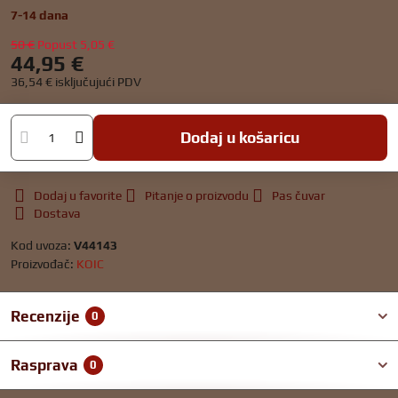
7-14 dana
50 €
Popust
5,05 €
44,95 €
36,54 €
isključujući PDV
Dodaj u košaricu
Dodaj u favorite
Pitanje o proizvodu
Pas čuvar
Dostava
Kod uvoza:
V44143
Proizvođač:
KOIC
Recenzije
0
Rasprava
0