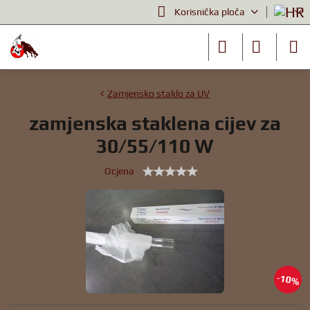
Korisnička ploča
Zamjensko staklo za UV
zamjenska staklena cijev za
30/55/110 W
Ocjena
10%