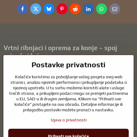
Facebook
Twitter
Bluesky
Pinterest
Reddit
LinkedIn
WhatsApp
E-
mail
Vrtni ribnjaci i oprema za konje – spoj
prirode i brige
Postavke privatnosti
Vrtni ribnjaci prekrasan su dodatak svakom eksterijeru i stvaraju
skladno okruženje za opuštanje i život vodenih životinja. Pravilna
Kolačiće koristimo za poboljšanje vašeg posjeta ovoj web
tehnologija, filtracija i redovito održavanje ključni su za čistu vodu i
stranici, analizu njezinih performansi i prikupljanje podataka o
zdrav ribnjak tijekom cijele godine. Jednako važna je briga o
njezinoj upotrebi. U tu svrhu možemo koristiti alate i usluge
trećih strana, a prikupljeni podaci mogu se prenijeti partnerima
životinjama koje su dio naših života.
u EU, SAD-u ili drugim zemljama. Klikom na "Prihvati sve
Konjima je potrebna visokokvalitetna oprema za jahanje, pravilna
kolačiće" pristajete na ovu obradu. Detaljne informacije ili
prehrana i odgovorna briga kako bi bili zdravi, jaki i zadovoljni. Bilo da
prilagodbu postavki možete pronaći u nastavku.
se radi o opremi za jahače, uzgajivače ili ljubitelje prirode, cilj je
Izjava o privatnosti
stvoriti okruženje koje podržava prirodnu ravnotežu, sigurnost i
dobrobit i životinja i ljudi.
Prihvati sve kolačiće