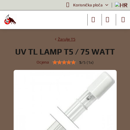
Korisnička ploča
Žarulje T5
UV TL LAMP T5 / 75 WATT
Ocjena
5
/
5
(
1
x)