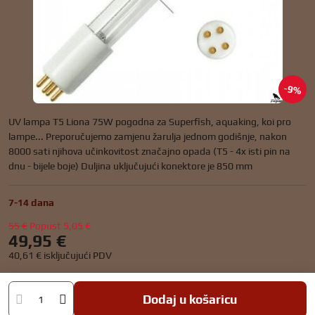
9%
UV lampa T5 Liona 75W pogodna za Superfish, aquaking, koi pro
lampe... Preporučujemo zamjenu žarulja jednom godišnje, nakon
8000 sati njihova učinkovitost značajno opada (T5 - 4x isti pin na
dnu - bijele boje) Duljina uključujući konektore je 850 mm
7-14 dana
55 €
Popust
5,05 €
49,95 €
40,61 €
isključujući PDV
Dodaj u košaricu