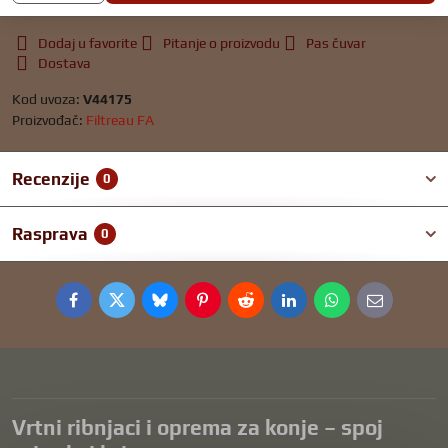
Dodaj u favorite
Pitanje o proizvodu
Pas čuvar
Dostava
Kod uvoza:
V44175
Proizvođač:
Filtreau FA
Recenzije
0
Rasprava
0
Facebook
Twitter
Bluesky
Pinterest
Reddit
LinkedIn
WhatsApp
E-
mail
Vrtni ribnjaci i oprema za konje – spoj