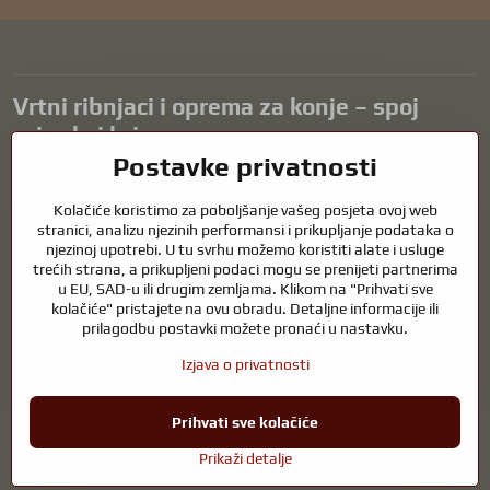
Vrtni ribnjaci i oprema za konje – spoj
prirode i brige
Postavke privatnosti
Vrtni ribnjaci prekrasan su dodatak svakom eksterijeru i stvaraju
skladno okruženje za opuštanje i život vodenih životinja. Pravilna
Kolačiće koristimo za poboljšanje vašeg posjeta ovoj web
tehnologija, filtracija i redovito održavanje ključni su za čistu vodu i
stranici, analizu njezinih performansi i prikupljanje podataka o
zdrav ribnjak tijekom cijele godine. Jednako važna je briga o
njezinoj upotrebi. U tu svrhu možemo koristiti alate i usluge
trećih strana, a prikupljeni podaci mogu se prenijeti partnerima
životinjama koje su dio naših života.
u EU, SAD-u ili drugim zemljama. Klikom na "Prihvati sve
Konjima je potrebna visokokvalitetna oprema za jahanje, pravilna
kolačiće" pristajete na ovu obradu. Detaljne informacije ili
prehrana i odgovorna briga kako bi bili zdravi, jaki i zadovoljni. Bilo da
prilagodbu postavki možete pronaći u nastavku.
se radi o opremi za jahače, uzgajivače ili ljubitelje prirode, cilj je
Izjava o privatnosti
stvoriti okruženje koje podržava prirodnu ravnotežu, sigurnost i
dobrobit i životinja i ljudi.
Prihvati sve kolačiće
©
2026
Autorska prava
Postavke privatnosti
Izjava o privatnosti
Prikaži detalje
Web stranica izrađena pomoću:
BiznisWeb.sk