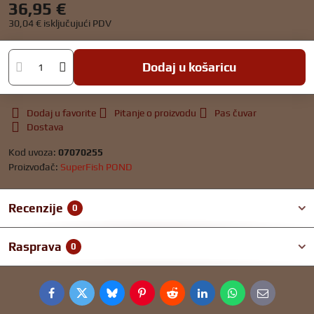
36,95 €
30,04 €
isključujući PDV
Dodaj u košaricu
Dodaj u favorite
Pitanje o proizvodu
Pas čuvar
Dostava
Kod uvoza:
07070255
Proizvođač:
SuperFish POND
Recenzije
0
Rasprava
0
Facebook
Twitter
Bluesky
Pinterest
Reddit
LinkedIn
WhatsApp
E-
mail