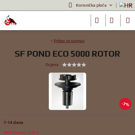
Korisnička ploča
Pribor za pumpu
SF POND ECO 5000 ROTOR
Ocjena
7%
7-14 dana
40 €
Popust
3,05 €