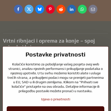
Facebook
Twitter
Bluesky
Pinterest
Reddit
LinkedIn
WhatsApp
E-
mail
Vrtni ribnjaci i oprema za konje – spoj
prirode i brige
Postavke privatnosti
Vrtni ribnjaci prekrasan su dodatak svakom eksterijeru i stvaraju
skladno okruženje za opuštanje i život vodenih životinja. Pravilna
Kolačiće koristimo za poboljšanje vašeg posjeta ovoj web
tehnologija, filtracija i redovito održavanje ključni su za čistu vodu i
stranici, analizu njezinih performansi i prikupljanje podataka o
zdrav ribnjak tijekom cijele godine. Jednako važna je briga o
njezinoj upotrebi. U tu svrhu možemo koristiti alate i usluge
trećih strana, a prikupljeni podaci mogu se prenijeti partnerima
životinjama koje su dio naših života.
u EU, SAD-u ili drugim zemljama. Klikom na "Prihvati sve
Konjima je potrebna visokokvalitetna oprema za jahanje, pravilna
kolačiće" pristajete na ovu obradu. Detaljne informacije ili
prehrana i odgovorna briga kako bi bili zdravi, jaki i zadovoljni. Bilo da
prilagodbu postavki možete pronaći u nastavku.
se radi o opremi za jahače, uzgajivače ili ljubitelje prirode, cilj je
Izjava o privatnosti
stvoriti okruženje koje podržava prirodnu ravnotežu, sigurnost i
dobrobit i životinja i ljudi.