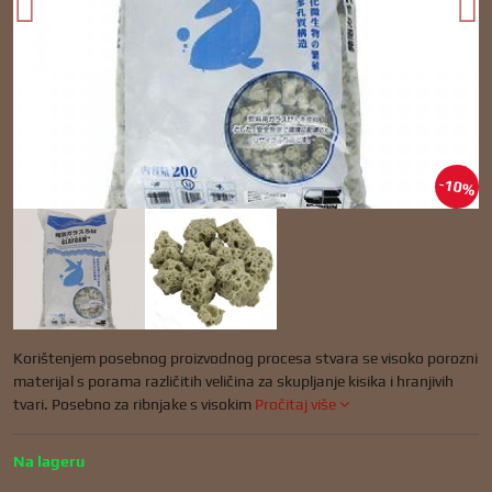
10%
Korištenjem posebnog proizvodnog procesa stvara se visoko porozni
materijal s porama različitih veličina za skupljanje kisika i hranjivih
tvari. Posebno za ribnjake s visokim
Pročitaj više
Na lageru