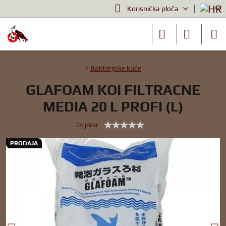
Korisnička ploča
Bakterijske kuće
GLAFOAM KOI FILTRACNE
MEDIA 20 L PROFI (L)
Ocjena
PRODAJA