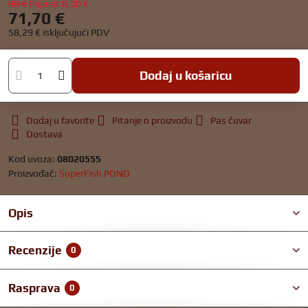
80 €
Popust
8,30 €
71,70 €
58,29 €
isključujući PDV
Dodaj u košaricu
Dodaj u favorite
Pitanje o proizvodu
Pas čuvar
Dostava
Kod uvoza:
08020555
Proizvođač:
SuperFish POND
Opis
Recenzije
0
Rasprava
0