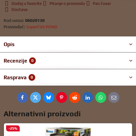
Dodaj u favorite
Pitanje o proizvodu
Pas čuvar
Dostava
Kod uvoza:
06020130
Proizvođač:
SuperFish POND
Opis
Recenzije
0
Rasprava
0
Facebook
Twitter
Bluesky
Pinterest
Reddit
LinkedIn
WhatsApp
E-
mail
Alternativni proizvodi
-25%