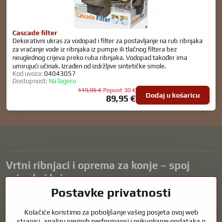
Cascade filter
Dekorativni ukras za vodopad i filter za postavljanje na rub ribnjaka
za vraćanje vode iz ribnjaka iz pumpe ili tlačnog filtera bez
neuglednog crijeva preko ruba ribnjaka. Vodopad također ima
umirujući učinak. Izrađen od izdržljive sintetičke smole.
Kod uvoza:
04043057
Dostupnost:
Na lageru
119,95 €
Popust 30 €
Dodaj u košaricu
89,95 €
Vrtni ribnjaci i oprema za konje – spoj
prirode i brige
Postavke privatnosti
Vrtni ribnjaci prekrasan su dodatak svakom eksterijeru i stvaraju
skladno okruženje za opuštanje i život vodenih životinja. Pravilna
Kolačiće koristimo za poboljšanje vašeg posjeta ovoj web
tehnologija, filtracija i redovito održavanje ključni su za čistu vodu i
stranici, analizu njezinih performansi i prikupljanje podataka o