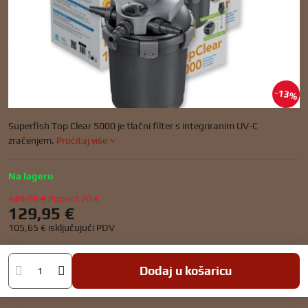
13%
Superfish Top Clear 5000 je tlačni filter s integriranim UV-C
zračenjem.
Pročitaj više
Na lageru
149,95 €
Popust
20 €
129,95 €
105,65 €
isključujući PDV
Dodaj u košaricu