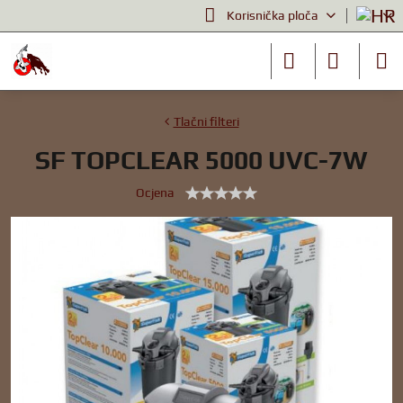
Korisnička ploča
Tlačni filteri
SF TOPCLEAR 5000 UVC-7W
Ocjena