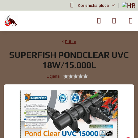
Korisnička ploča
Pribor
SUPERFISH PONDCLEAR UVC
18W/15.000L
Ocjena