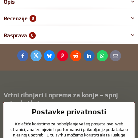
Opis
Recenzije
0
Rasprava
0
Facebook
Twitter
Bluesky
Pinterest
Reddit
LinkedIn
WhatsApp
E-
mail
Vrtni ribnjaci i oprema za konje – spoj
prirode i brige
Postavke privatnosti
Vrtni ribnjaci prekrasan su dodatak svakom eksterijeru i stvaraju
skladno okruženje za opuštanje i život vodenih životinja. Pravilna
Kolačiće koristimo za poboljšanje vašeg posjeta ovoj web
tehnologija, filtracija i redovito održavanje ključni su za čistu vodu i
stranici, analizu njezinih performansi i prikupljanje podataka o
zdrav ribnjak tijekom cijele godine. Jednako važna je briga o
njezinoj upotrebi. U tu svrhu možemo koristiti alate i usluge