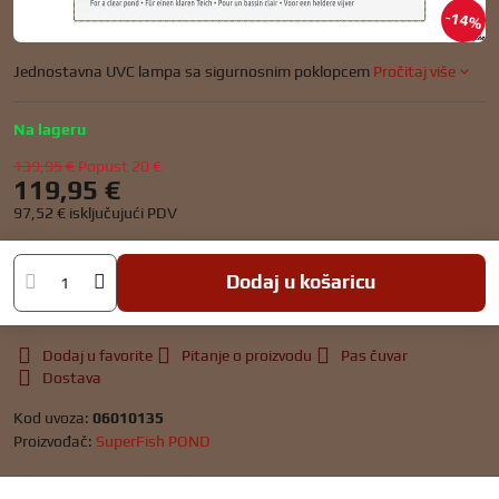
14%
Jednostavna UVC lampa sa sigurnosnim poklopcem
Pročitaj više
Na lageru
139,95 €
Popust
20 €
119,95 €
97,52 €
isključujući PDV
Dodaj u košaricu
Dodaj u favorite
Pitanje o proizvodu
Pas čuvar
Dostava
Kod uvoza:
06010135
Proizvođač:
SuperFish POND