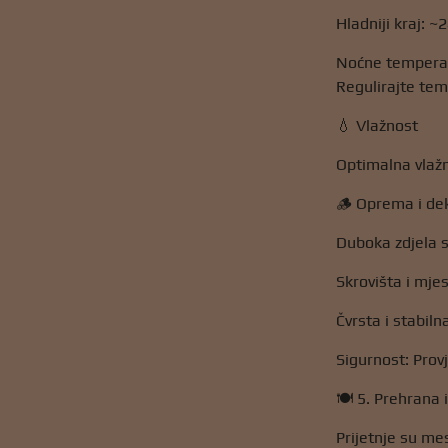
Hladniji kraj: ~2
Noćne temperat
Regulirajte tem
💧 Vlažnost
Optimalna vlažn
🪵 Oprema i de
Duboka zdjela s
Skrovišta i mjes
Čvrsta i stabil
Sigurnost: Provj
🍽️ 5. Prehrana
Prijetnje su me