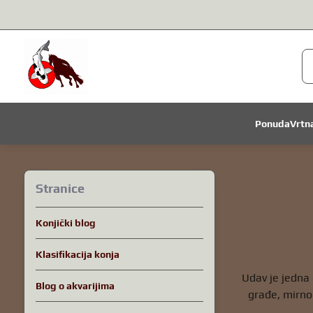
Ponuda
Vrtn
Stranice
Konjički blog
Klasifikacija konja
Udav je jedna 
Blog o akvarijima
građe, mirnog