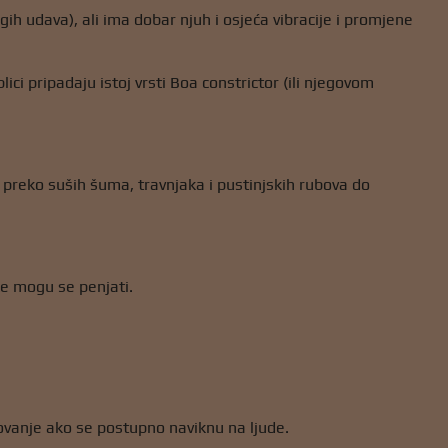
h udava), ali ima dobar njuh i osjeća vibracije i promjene
lici pripadaju istoj vrsti Boa constrictor (ili njegovom
 preko suših šuma, travnjaka i pustinjskih rubova do
ke mogu se penjati.
ovanje ako se postupno naviknu na ljude.