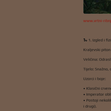
www.vrtni-ribn
🐍 1. Izgled i fi
Kraljevski piton
Veličina: Odras
Tijelo: Snažno, 
Uzorci i boje:
• Klasični crven
• Imperator obli
• Postoji nekolik
i drugi).