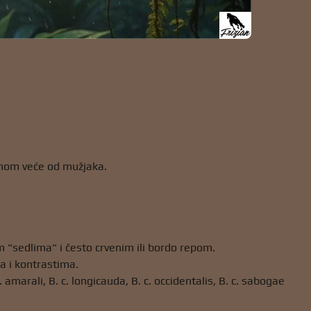
avnom veće od mužjaka.
jim "sedlima" i često crvenim ili bordo repom.
ma i kontrastima.
marali, B. c. longicauda, ​​​​B. c. occidentalis, B. c. sabogae