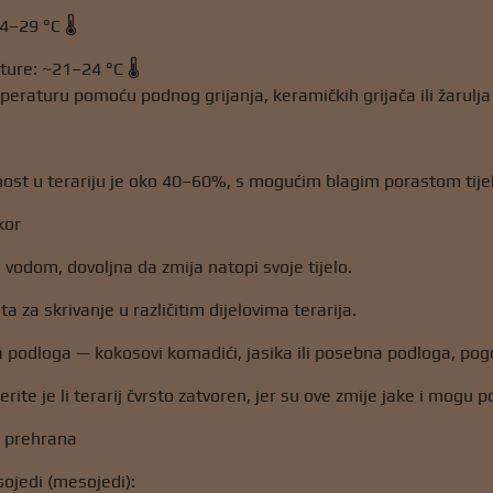
4–29 °C 🌡️
ure: ~21–24 °C 🌡️
peraturu pomoću podnog grijanja, keramičkih grijača ili žarulja
ost u terariju je oko 40–60%, s mogućim blagim porastom tije
kor
 vodom, dovoljna da zmija natopi svoje tijelo.
ta za skrivanje u različitim dijelovima terarija.
na podloga — kokosovi komadići, jasika ili posebna podloga, po
erite je li terarij čvrsto zatvoren, jer su ove zmije jake i mogu 
 i prehrana
sojedi (mesojedi):