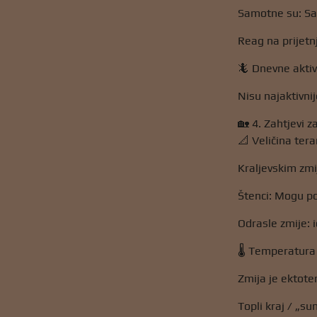
Samotne su: Sam
Reag na prijetn
🦎 Dnevne aktiv
Nisu najaktivnij
🏡 4. Zahtjevi za
📐 Veličina tera
Kraljevskim zmij
Štenci: Mogu poč
Odrasle zmije: i
🌡️ Temperatura 
Zmija je ektote
Topli kraj / „su