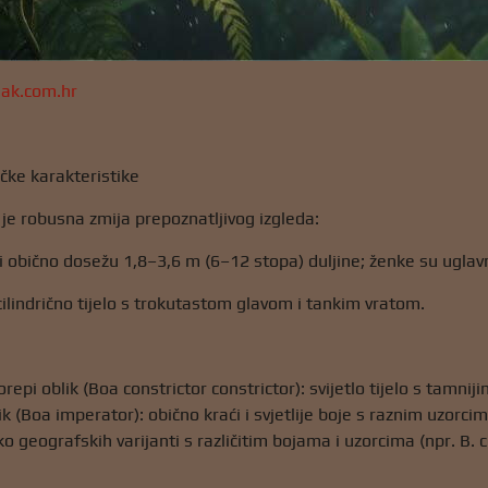
jak.com.hr
zičke karakteristike
 je robusna zmija prepoznatljivog izgleda:
li obično dosežu 1,8–3,6 m (6–12 stopa) duljine; ženke su ugl
cilindrično tijelo s trokutastom glavom i tankim vratom.
orepi oblik (Boa constrictor constrictor): svijetlo tijelo s tamni
k (Boa imperator): obično kraći i svjetlije boje s raznim uzorci
o geografskih varijanti s različitim bojama i uzorcima (npr. B. c. a