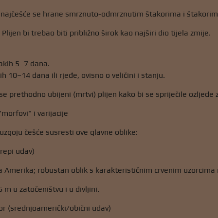
 najčešće se hrane smrznuto-odmrznutim štakorima i štakorima
 Plijen bi trebao biti približno širok kao najširi dio tijela zmije.
akih 5–7 dana.
ih 10–14 dana ili rjeđe, ovisno o veličini i stanju.
e prethodno ubijeni (mrtvi) plijen kako bi se spriječile ozljede 
"morfovi" i varijacije
 uzgoju češće susresti ove glavne oblike:
repi udav)
na Amerika; robustan oblik s karakterističnim crvenim uzorcima 
6 m u zatočeništvu i u divljini.
r (srednjoamerički/obični udav)