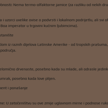
nosti: Nema termo-olfaktorne jamice (za razliku od nekih drugi
 uzorci uvelike ovise o podvrsti i lokalnom podrijetlu, ali svi ob
Boa imperator u trgovini kućnim ljubimcima).
 stanište
klom iz raznih dijelova Latinske Amerike - od tropskih prašuma,
 područja.
elomično drvenaste, posebno kada su mlade, ali odrasle jedin
sumrak, posebno kada love plijen.
ent i ponašanje
zne: U zatočeništvu su ove zmije uglavnom mirne i podnose ruk