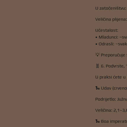
U zatočeništvu:
Veličina plijena:
Učestalost:
• Mladunci: ~sv
• Odrasli: ~svak
💡 Preporučuje s
🧬 6. Podvrste, 
U praksi ćete u
🐍 Udav (crveno
Podrijetlo: Juž
Veličina: 2,1–3,
🐍 Boa imperato