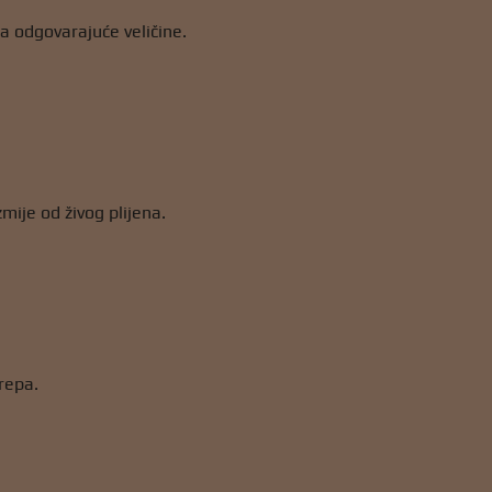
 odgovarajuće veličine.
zmije od živog plijena.
repa.