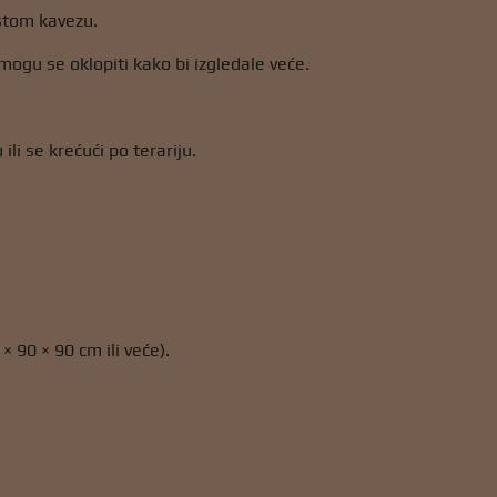
istom kavezu.
mogu se oklopiti kako bi izgledale veće.
ili se krećući po terariju.
× 90 × 90 cm ili veće).