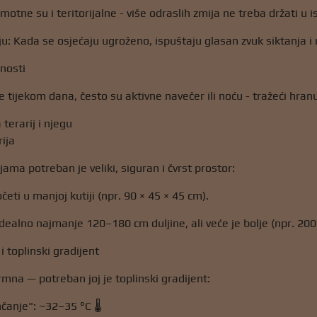
otne su i teritorijalne - više odraslih zmija ne treba držati u 
ju: Kada se osjećaju ugroženo, ispuštaju glasan zvuk siktanja i 
nosti
e tijekom dana, često su aktivne navečer ili noću - tražeći hranu 
 terarij i njegu
rija
ama potreban je veliki, siguran i čvrst prostor:
eti u manjoj kutiji (npr. 90 × 45 × 45 cm).
dealno najmanje 120–180 cm duljine, ali veće je bolje (npr. 200 
i toplinski gradijent
rmna — potreban joj je toplinski gradijent:
nčanje": ~32–35 °C 🌡️