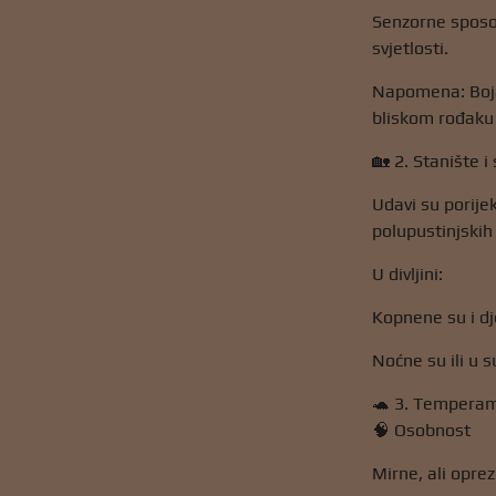
Senzorne sposob
svjetlosti.
Napomena: Boja i
bliskom rođaku 
🏡 2. Stanište i
Udavi su porije
polupustinjskih
U divljini:
Kopnene su i dj
Noćne su ili u 
🐢 3. Temperam
🧠 Osobnost
Mirne, ali opre