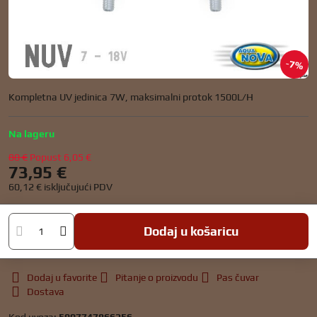
7%
Kompletna UV jedinica 7W, maksimalni protok 1500L/H
Na lageru
80 €
Popust
6,05 €
73,95 €
60,12 €
isključujući PDV
Dodaj u košaricu
Dodaj u favorite
Pitanje o proizvodu
Pas čuvar
Dostava