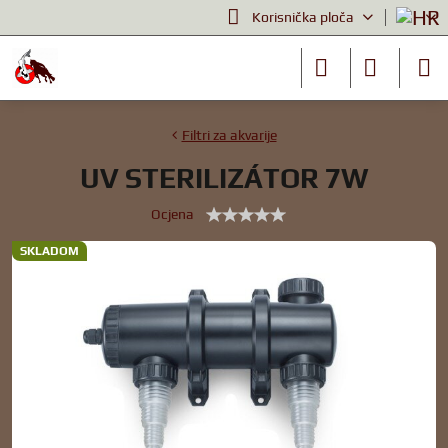
Korisnička ploča
Filtri za akvarije
UV STERILIZÁTOR 7W
Ocjena
SKLADOM