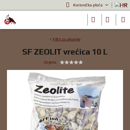
Korisnička ploča
Filtri za akvarije
SF ZEOLIT vrećica 10 L
Ocjena