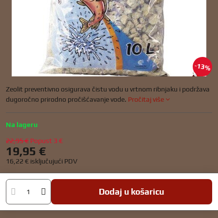
13%
Zeolit ​​preventivno osigurava čistu vodu u vrtnom ribnjaku i podržava
dugoročno prirodno pročišćavanje vode.
Pročitaj više
Na lageru
22,95 €
Popust
3 €
19,95 €
16,22 €
isključujući PDV
Dodaj u košaricu