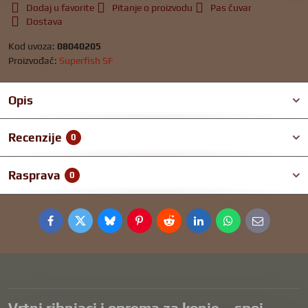
Dodaj u favorite
Pitanje o proizvodu
Pas čuvar
Dostava
Kod uvoza:
08040205
Proizvođač:
Superfish SF
Opis
Recenzije
0
Rasprava
0
Facebook
Twitter
Bluesky
Pinterest
Reddit
LinkedIn
WhatsApp
E-
mail