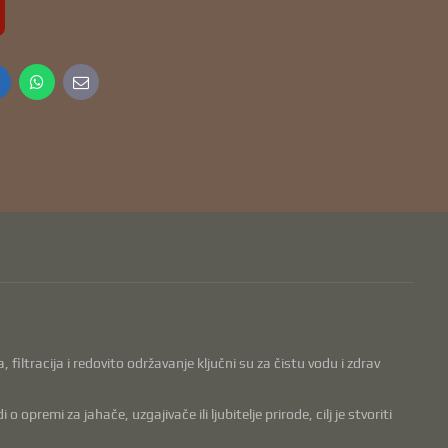
inkedIn
WhatsApp
E-
mail
filtracija i redovito održavanje ključni su za čistu vodu i zdrav
opremi za jahače, uzgajivače ili ljubitelje prirode, cilj je stvoriti