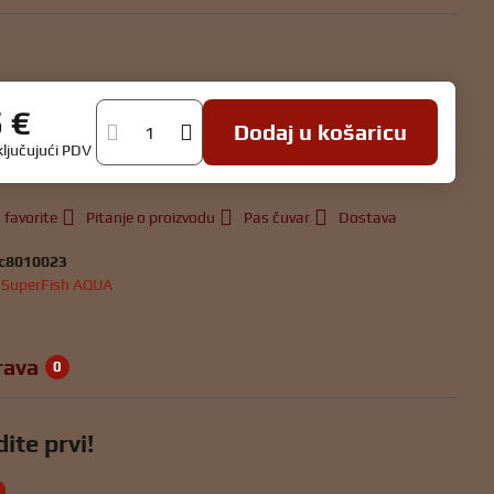
u
5 €
Dodaj u košaricu
ključujući PDV
 favorite
Pitanje o proizvodu
Pas čuvar
Dostava
c8010023
:
SuperFish AQUA
rava
0
ite prvi!