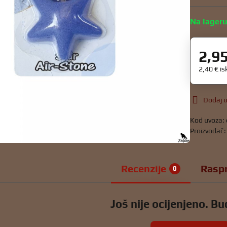
Na lager
2,9
2,40 €
is
Dodaj u
Kod uvoza:
Proizvođač
Recenzije
Rasp
0
Još nije ocijenjeno. Bud