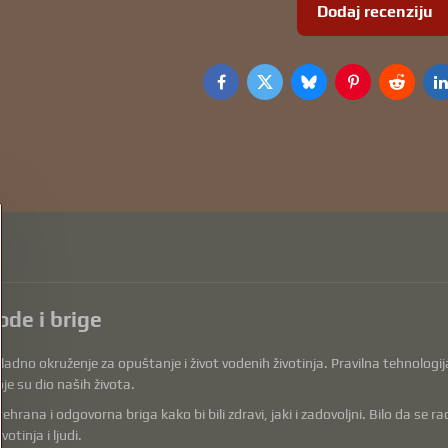
Dodaj recenziju
Facebook
Twitter
Bluesky
Pinterest
Reddit
L
ode i brige
dno okruženje za opuštanje i život vodenih životinja. Pravilna tehnologija, 
je su dio naših života.
a i odgovorna briga kako bi bili zdravi, jaki i zadovoljni. Bilo da se radi o 
tinja i ljudi.