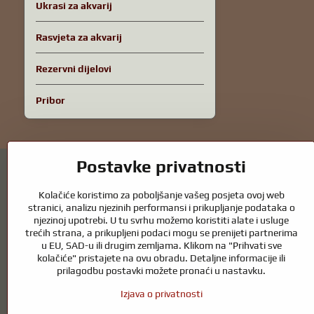
Ukrasi za akvarij
Rasvjeta za akvarij
Rezervni dijelovi
Pribor
Postavke privatnosti
Kolačiće koristimo za poboljšanje vašeg posjeta ovoj web
stranici, analizu njezinih performansi i prikupljanje podataka o
njezinoj upotrebi. U tu svrhu možemo koristiti alate i usluge
Vrtni ribnjaci i oprema za konje – spoj prir
trećih strana, a prikupljeni podaci mogu se prenijeti partnerima
u EU, SAD-u ili drugim zemljama. Klikom na "Prihvati sve
Vrtni ribnjaci prekrasan su dodatak svakom eksterijeru i stvaraju skla
kolačiće" pristajete na ovu obradu. Detaljne informacije ili
ribnjak tijekom cijele godine. Jednako važna je briga o životinjama ko
prilagodbu postavki možete pronaći u nastavku.
Konjima je potrebna visokokvalitetna oprema za jahanje, pravilna prehran
Izjava o privatnosti
okruženje koje podržava prirodnu ravnotežu, sigurnost i dobrobit i živo