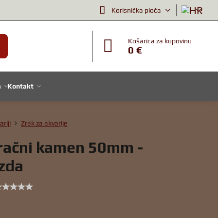
Korisnička ploča
Košarica za kupovinu
0 €
a
Kontakt
ariji
Zrak za akvarije
račni kamen 50mm -
ezda