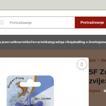
Pretraživanje
a jezerca
Akvaristika
Terraristika
Izgradnja ribnjaka
Blog o životinjam
Dom
Akv
SF Z
zvij
Ocjena
-