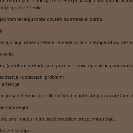
zito teritorijalni — mužjaci se često ponašaju dominantno, kli
rij ili privlače ženke.
jednom terariju može dovesti do stresa ili borbe.
je
enjaju boju između zelene i smeđe ovisno o temperaturi, vlažnost
šavanja
ep (autotomija) kada su ugroženi — novi rep obično ponovno nar
na stanja i uobičajeni problemi
 infekcije
ogrešnoj temperaturi ili vlažnosti manifestiraju kao otežano dis
oše mitarenje)
nosti, anoli mogu imati problematičan proces mitarenja.
bolest kostiju