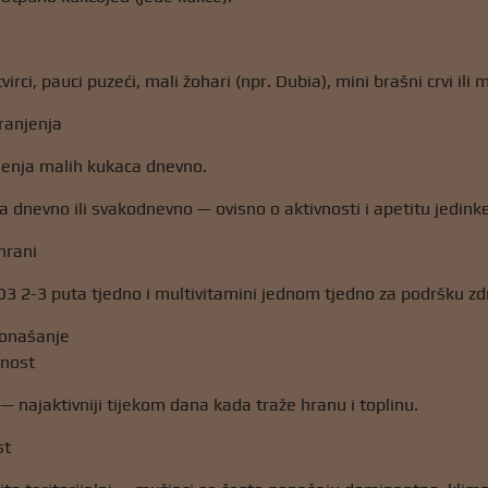
cvirci, pauci puzeći, mali žohari (npr. Dubia), mini brašni crvi ili
ranjenja
jenja malih kukaca dnevno.
ta dnevno ili svakodnevno — ovisno o aktivnosti i apetitu jedink
hrani
 D3 2-3 puta tjedno i multivitamini jednom tjedno za podršku zd
 ponašanje
vnost
— najaktivniji tijekom dana kada traže hranu i toplinu.
st