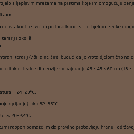
tijelo s ljepljivim mrežama na prstima koje im omogućuju penja
fizam:
čno istaknutiji s većim podbradkom i širim tijelom; ženke mogu b
 terarij i okoliš
a
tirani terarij (viši, a ne širi), budući da je vrsta djelomično na d
u jedinku idealne dimenzije su najmanje 45 × 45 × 60 cm (18 × 1
atura: ~24–29°C.
nje (grijanje): oko 32–35°C.
ura: 20–22°C.
rni raspon pomaže im da pravilno probavljaju hranu i održavaj