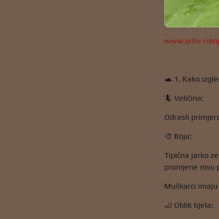
www.vrtni-ribn
🐢 1. Kako izgle
🦎 Veličina:
Odrasli primjer
🎨 Boja:
Tipična jarko ze
promjene nisu p
Muškarci imaju 
🦶 Oblik tijela: