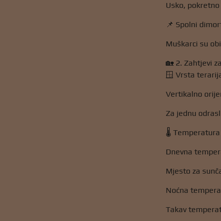
Usko, pokretno 
📌 Spolni dimor
Muškarci su obi
🏡 2. Zahtjevi za
🪟 Vrsta terarij
Vertikalno orijen
Za jednu odrasl
🌡️ Temperatura
Dnevna temper
Mjesto za sunča
Noćna temperat
Takav temperatu