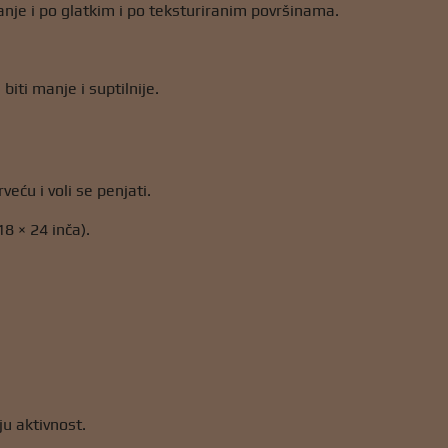
nje i po glatkim i po teksturiranim površinama.
iti manje i suptilnije.
rveću i voli se penjati.
8 × 24 inča).
u aktivnost.