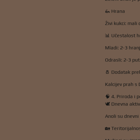
🦗 Hrana
Živi kukci: mali 
📊 Učestalost h
Mladi: 2-3 hran
Odrasli: 2-3 pu
🧂 Dodatak pre
Kalcijev prah s
🧠 4. Priroda i
🕊️ Dnevna akti
Anoli su dnevni 
🏡 Teritorijalno