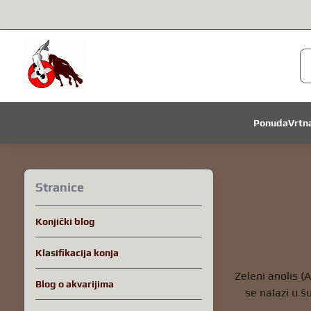
Ponuda
Vrtn
Stranice
Konjički blog
Klasifikacija konja
Zeleni anolis (
Blog o akvarijima
se nalazi u š