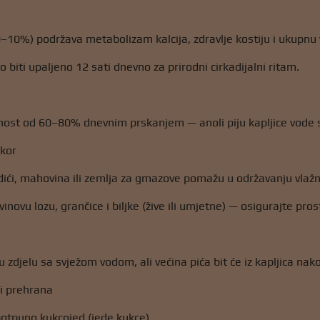
0–10%) podržava metabolizam kalcija, zdravlje kostiju i ukupnu 
lo biti upaljeno 12 sati dnevno za prirodni cirkadijalni ritam.
nost od 60–80% dnevnim prskanjem — anoli piju kapljice vode s l
ekor
ći, mahovina ili zemlja za gmazove pomažu u održavanju vlažn
inovu lozu, grančice i biljke (žive ili umjetne) — osigurajte pro
u zdjelu sa svježom vodom, ali većina pića bit će iz kapljica nak
 i prehrana
 potpuno kukcojed (jede kukce).