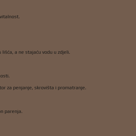
vitalnost.
išća, a ne stajaću vodu u zdjeli.
osti.
stor za penjanje, skrovišta i promatranje.
on parenja.