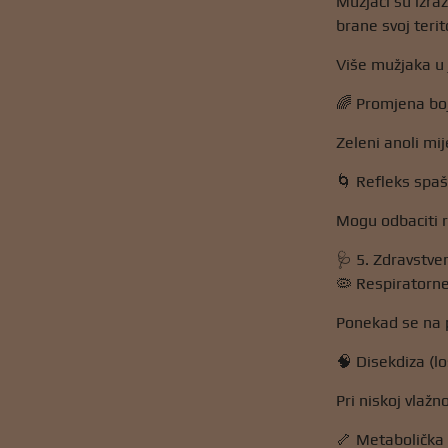
Mužjaci su izra
brane svoj terito
Više mužjaka u 
🌈 Promjena bo
Zeleni anoli mij
🌀 Refleks spa
Mogu odbaciti r
🩺 5. Zdravstve
🦠 Respiratorne
Ponekad se na p
🧠 Disekdiza (l
Pri niskoj vlaž
🦴 Metabolička 