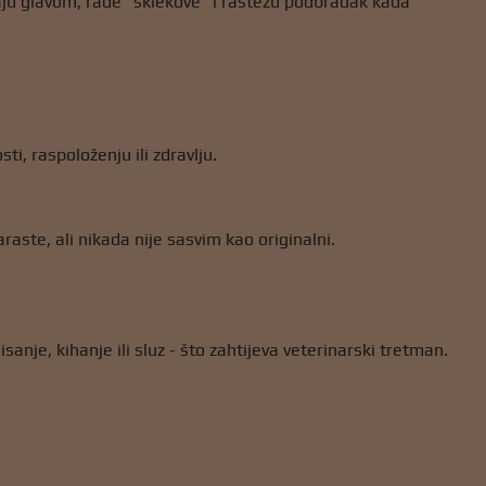
maju glavom, rade "sklekove" i rastežu podbradak kada
i, raspoloženju ili zdravlju.
aste, ali nikada nije sasvim kao originalni.
anje, kihanje ili sluz - što zahtijeva veterinarski tretman.