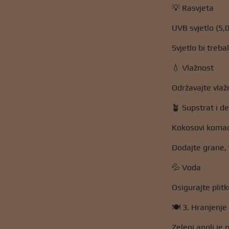
💡 Rasvjeta
UVB svjetlo (5,
Svjetlo bi treba
💧 Vlažnost
Održavajte vlaž
🪴 Supstrat i d
Kokosovi komadi
Dodajte grane, v
💦 Voda
Osigurajte plitk
🍽️ 3. Hranjenje
Zeleni anoli je