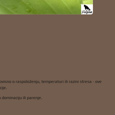
visno o raspoloženju, temperaturi ili razini stresa - ove
ije.
 dominaciju ili parenje.