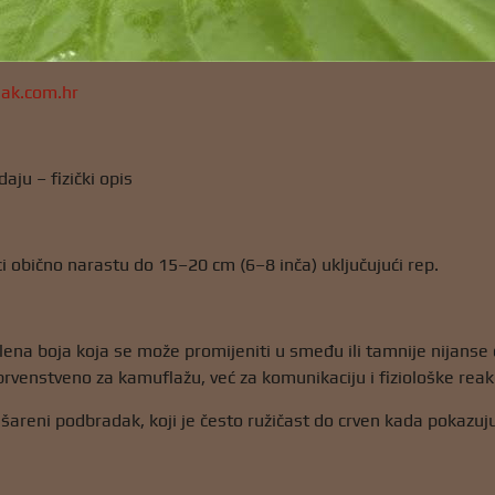
jak.com.hr
daju – fizički opis
ci obično narastu do 15–20 cm (6–8 inča) uključujući rep.
lena boja koja se može promijeniti u smeđu ili tamnije nijanse o
rvenstveno za kamuflažu, već za komunikaciju i fiziološke reakc
šareni podbradak, koji je često ružičast do crven kada pokazuju