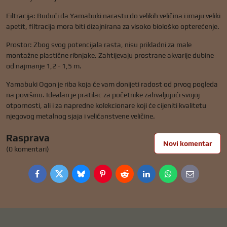
Filtracija: Budući da Yamabuki narastu do velikih veličina i imaju veliki
apetit, filtracija mora biti dizajnirana za visoko biološko opterećenje.
Prostor: Zbog svog potencijala rasta, nisu prikladni za male
montažne plastične ribnjake. Zahtijevaju prostrane akvarije dubine
od najmanje 1,2 - 1,5 m.
Yamabuki Ogon je riba koja će vam donijeti radost od prvog pogleda
na površinu. Idealan je pratilac za početnike zahvaljujući svojoj
otpornosti, ali i za napredne kolekcionare koji će cijeniti kvalitetu
njegovog metalnog sjaja i veličanstvene veličine.
Rasprava
Novi komentar
(0 komentari)
Facebook
Twitter
Bluesky
Pinterest
Reddit
LinkedIn
WhatsApp
E-
mail