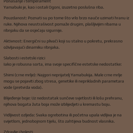
Ponašanje i temperament
Yamabuki je, kao i ostali Ogoni, izuzetno poslušna riba.
Pouzdanost: Poznati su po tome što vrlo brzo nauče uzimati hranu iz
ruke. Njihova neustrašivost pomaže drugim, plašljivijim ribama u
ribnjaku da se osjećaju sigurnije.
Aktivnost: Energični su plivači koji su stalno u pokretu, prekrasno
oživljavajući dinamiku ribnjaka.
Slabosti i estetski rizici
Iako je robusna sorta, ima svoje specifične estetske nedostatke:
Shimi (crne mrlje): Najgori neprijatelj Yamabukija. Male crne mrlje
mogu se pojaviti zbog stresa, genetike ili neprikladnih parametara
vode (pretvrda voda).
Blijeđenje boje: Uz nedostatak sunčeve svjetlosti ili lošu prehranu,
njihova bogata žuta boja može izblijedjeti u kremastu boju.
Vidljivost ozljeda: Svaka ogrebotina ili početna upala vidljiva je na
svijetlom, jednobojnom tijelu, što zahtijeva budnost vlasnika.
Zdravlje i bolesti