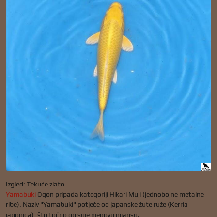
Izgled: Tekuće zlato
Yamabuki
Ogon pripada kategoriji Hikari Muji (jednobojne metalne
ribe). Naziv "Yamabuki" potječe od japanske žute ruže (Kerria
japonica), što točno opisuje njegovu nijansu.