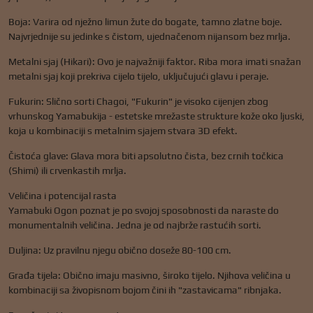
Boja: Varira od nježno limun žute do bogate, tamno zlatne boje.
Najvrjednije su jedinke s čistom, ujednačenom nijansom bez mrlja.
Metalni sjaj (Hikari): Ovo je najvažniji faktor. Riba mora imati snažan
metalni sjaj koji prekriva cijelo tijelo, uključujući glavu i peraje.
Fukurin: Slično sorti Chagoi, "Fukurin" je visoko cijenjen zbog
vrhunskog Yamabukija - estetske mrežaste strukture kože oko ljuski,
koja u kombinaciji s metalnim sjajem stvara 3D efekt.
Čistoća glave: Glava mora biti apsolutno čista, bez crnih točkica
(Shimi) ili crvenkastih mrlja.
Veličina i potencijal rasta
Yamabuki Ogon poznat je po svojoj sposobnosti da naraste do
monumentalnih veličina. Jedna je od najbrže rastućih sorti.
Duljina: Uz pravilnu njegu obično doseže 80-100 cm.
Građa tijela: Obično imaju masivno, široko tijelo. Njihova veličina u
kombinaciji sa živopisnom bojom čini ih "zastavicama" ribnjaka.