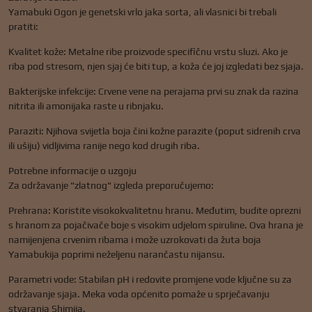
Yamabuki Ogon je genetski vrlo jaka sorta, ali vlasnici bi trebali
pratiti:
Kvalitet kože: Metalne ribe proizvode specifičnu vrstu sluzi. Ako je
riba pod stresom, njen sjaj će biti tup, a koža će joj izgledati bez sjaja.
Bakterijske infekcije: Crvene vene na perajama prvi su znak da razina
nitrita ili amonijaka raste u ribnjaku.
Paraziti: Njihova svijetla boja čini kožne parazite (poput sidrenih crva
ili ušiju) vidljivima ranije nego kod drugih riba.
Potrebne informacije o uzgoju
Za održavanje "zlatnog" izgleda preporučujemo:
Prehrana: Koristite visokokvalitetnu hranu. Međutim, budite oprezni
s hranom za pojačivače boje s visokim udjelom spiruline. Ova hrana je
namijenjena crvenim ribama i može uzrokovati da žuta boja
Yamabukija poprimi neželjenu narančastu nijansu.
Parametri vode: Stabilan pH i redovite promjene vode ključne su za
održavanje sjaja. Meka voda općenito pomaže u sprječavanju
stvaranja Shimija.