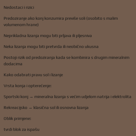
Nedostaci i rizici
Predoziranje ako konj konzumira previše soli (osobito s malim
volumenom hrane)
Neprikladna lizanja mogu biti prljava ili pljesniva
Neka lizanja mogu biti pretvrda ili neobično ukusna
Postoji rizik od predoziranja kada se kombinira s drugim mineralnim
dodacima
Kako odabrati pravu sol i lizanje
Vrsta konja i opterećenje:
Sportski konj → mineralna lizanja s većim udjelom natrija i elektrolita
Rekreacijsko → klasična sol ili osnovna lizanja
Oblik primjene:
tvrdi blok za ispašu