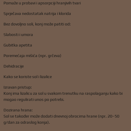
Pomaže u probavi i apsorpciji hranjivih tvari
Sprječava nedostatak natrija i klorida
Bez dovoljno soli, konj može patiti od:
Slabosti i umora
Gubitka apetita
Poremećaja mišića (npr. grčeva)
Dehidracije
Kako se koriste sol i lizalice
Izravan pristup:
Konj ima lizalicu za sol u svakom trenutku na raspolaganju kako bi
mogao regulirati unos po potrebi.
Dozirana hrana:
Sol se također može dodati dnevnoj obrocima hrane (npr. 20–50
g/dan za odraslog konja).