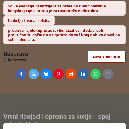
Sol je esencijalni nutrijent za pravilno funkcioniranje
konjskog tijela. Bitna je za ravnotežu elektrolita
funkciju živaca i mišića
probavu i cjelokupno zdravlje. Lizalice i dodaci soli
praktičan su način da osigurate da vaš konj dobiva dovoljno
soli i minerala.
Rasprava
Novi komentar
(0 komentari)
Facebook
Twitter
Bluesky
Pinterest
Reddit
LinkedIn
WhatsApp
E-
mail
Vrtni ribnjaci i oprema za konje – spoj
prirode i brige