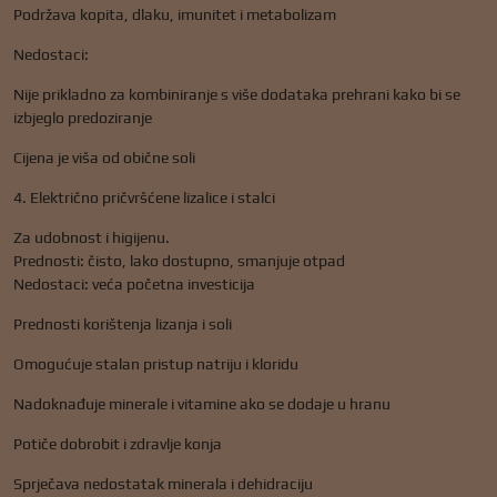
Podržava kopita, dlaku, imunitet i metabolizam
Nedostaci:
Nije prikladno za kombiniranje s više dodataka prehrani kako bi se
izbjeglo predoziranje
Cijena je viša od obične soli
4. Električno pričvršćene lizalice i stalci
Za udobnost i higijenu.
Prednosti: čisto, lako dostupno, smanjuje otpad
Nedostaci: veća početna investicija
Prednosti korištenja lizanja i soli
Omogućuje stalan pristup natriju i kloridu
Nadoknađuje minerale i vitamine ako se dodaje u hranu
Potiče dobrobit i zdravlje konja
Sprječava nedostatak minerala i dehidraciju