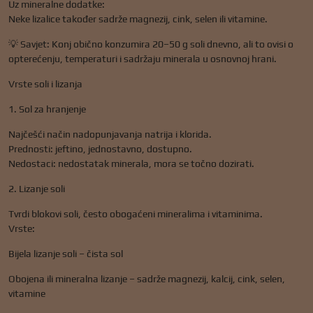
Uz mineralne dodatke:
Neke lizalice također sadrže magnezij, cink, selen ili vitamine.
💡 Savjet: Konj obično konzumira 20–50 g soli dnevno, ali to ovisi o
opterećenju, temperaturi i sadržaju minerala u osnovnoj hrani.
Vrste soli i lizanja
1. Sol za hranjenje
Najčešći način nadopunjavanja natrija i klorida.
Prednosti: jeftino, jednostavno, dostupno.
Nedostaci: nedostatak minerala, mora se točno dozirati.
2. Lizanje soli
Tvrdi blokovi soli, često obogaćeni mineralima i vitaminima.
Vrste:
Bijela lizanje soli – čista sol
Obojena ili mineralna lizanje – sadrže magnezij, kalcij, cink, selen,
vitamine