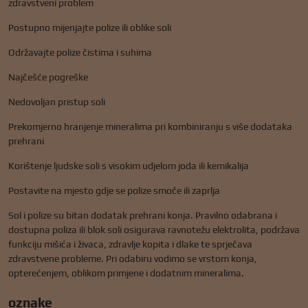
zdravstveni problem
Postupno mijenjajte polize ili oblike soli
Održavajte polize čistima i suhima
Najčešće pogreške
Nedovoljan pristup soli
Prekomjerno hranjenje mineralima pri kombiniranju s više dodataka
prehrani
Korištenje ljudske soli s visokim udjelom joda ili kemikalija
Postavite na mjesto gdje se polize smoče ili zaprlja
Sol i polize su bitan dodatak prehrani konja. Pravilno odabrana i
dostupna poliza ili blok soli osigurava ravnotežu elektrolita, podržava
funkciju mišića i živaca, zdravlje kopita i dlake te sprječava
zdravstvene probleme. Pri odabiru vodimo se vrstom konja,
opterećenjem, oblikom primjene i dodatnim mineralima.
oznake