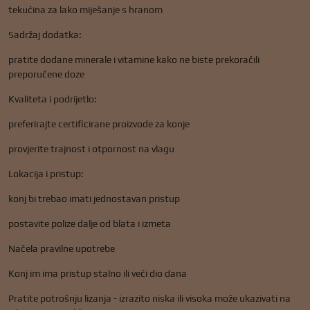
tekućina za lako miješanje s hranom
Sadržaj dodatka:
pratite dodane minerale i vitamine kako ne biste prekoračili
preporučene doze
Kvaliteta i podrijetlo:
preferirajte certificirane proizvode za konje
provjerite trajnost i otpornost na vlagu
Lokacija i pristup:
konj bi trebao imati jednostavan pristup
postavite polize dalje od blata i izmeta
Načela pravilne upotrebe
Konj im ima pristup stalno ili veći dio dana
Pratite potrošnju lizanja - izrazito niska ili visoka može ukazivati ​​na