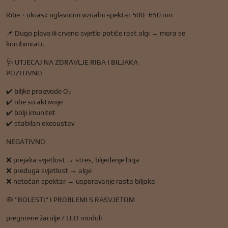
Ribe + ukrasi: uglavnom vizualni spektar 500–650 nm
📌 Dugo plavo ili crveno svjetlo potiče rast algi → mora se
kombinirati.
🩺 UTJECAJ NA ZDRAVLJE RIBA I BILJAKA
POZITIVNO
✔️ biljke proizvode O₂
✔️ ribe su aktivnije
✔️ bolji imunitet
✔️ stabilan ekosustav
NEGATIVNO
❌ prejaka svjetlost → stres, blijeđenje boja
❌ preduga svjetlost → alge
❌ netočan spektar → usporavanje rasta biljaka
🦠 "BOLESTI" I PROBLEMI S RASVJETOM
pregorene žarulje / LED moduli