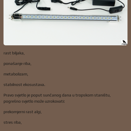
rast biljaka,
ponašanje riba,
metabolizam,
stabilnost ekosustava.
Pravo svjetlo je poput sunčanog dana u tropskom staništu,
pogrešno svjetlo može uzrokovati:
prekomjerni rast algi,
stres riba,