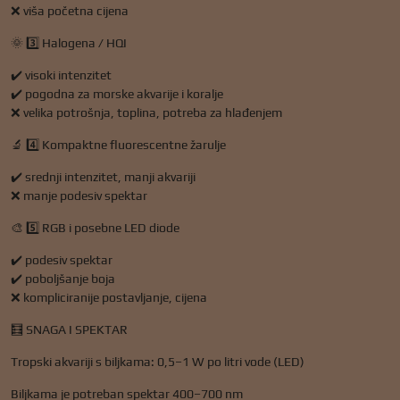
❌ viša početna cijena
🌞 3️⃣ Halogena / HQI
✔️ visoki intenzitet
✔️ pogodna za morske akvarije i koralje
❌ velika potrošnja, toplina, potreba za hlađenjem
🔬 4️⃣ Kompaktne fluorescentne žarulje
✔️ srednji intenzitet, manji akvariji
❌ manje podesiv spektar
🎨 5️⃣ RGB i posebne LED diode
✔️ podesiv spektar
✔️ poboljšanje boja
❌ kompliciranije postavljanje, cijena
🧮 SNAGA I SPEKTAR
Tropski akvariji s biljkama: 0,5–1 W po litri vode (LED)
Biljkama je potreban spektar 400–700 nm