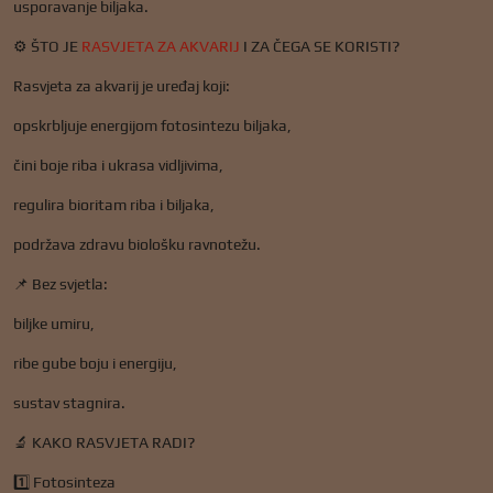
usporavanje biljaka.
⚙️ ŠTO JE
RASVJETA ZA AKVARIJ
I ZA ČEGA SE KORISTI?
Rasvjeta za akvarij je uređaj koji:
opskrbljuje energijom fotosintezu biljaka,
čini boje riba i ukrasa vidljivima,
regulira bioritam riba i biljaka,
podržava zdravu biološku ravnotežu.
📌 Bez svjetla:
biljke umiru,
ribe gube boju i energiju,
sustav stagnira.
🔬 KAKO RASVJETA RADI?
1️⃣ Fotosinteza