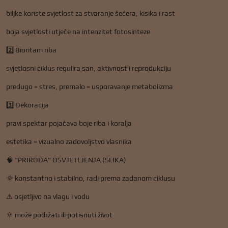
biljke koriste svjetlost za stvaranje šećera, kisika i rast
boja svjetlosti utječe na intenzitet fotosinteze
2️⃣ Bioritam riba
svjetlosni ciklus regulira san, aktivnost i reprodukciju
predugo = stres, premalo = usporavanje metabolizma
3️⃣ Dekoracija
pravi spektar pojačava boje riba i koralja
estetika = vizualno zadovoljstvo vlasnika
🧠 "PRIRODA" OSVJETLJENJA (SLIKA)
🌞 konstantno i stabilno, radi prema zadanom ciklusu
⚠️ osjetljivo na vlagu i vodu
🔆 može podržati ili potisnuti život