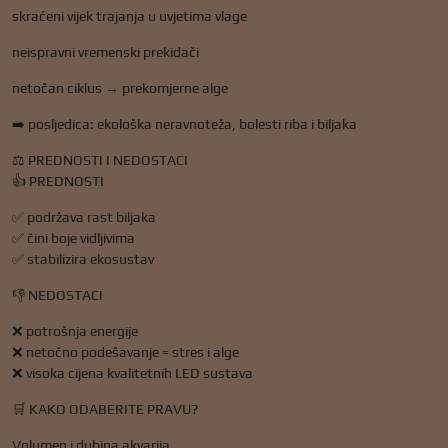
skraćeni vijek trajanja u uvjetima vlage
neispravni vremenski prekidači
netočan ciklus → prekomjerne alge
➡️ posljedica: ekološka neravnoteža, bolesti riba i biljaka
⚖️ PREDNOSTI I NEDOSTACI
👍 PREDNOSTI
✅ podržava rast biljaka
✅ čini boje vidljivima
✅ stabilizira ekosustav
👎 NEDOSTACI
❌ potrošnja energije
❌ netočno podešavanje = stres i alge
❌ visoka cijena kvalitetnih LED sustava
🛒 KAKO ODABERITE PRAVU?
Volumen i dubina akvarija