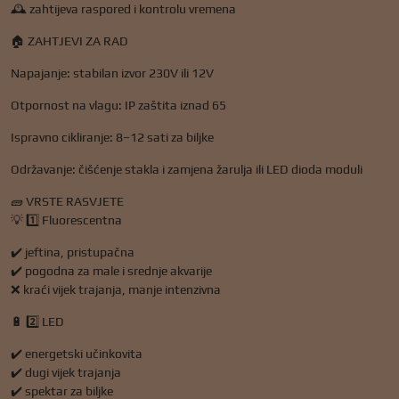
🕰️ zahtijeva raspored i kontrolu vremena
🏠 ZAHTJEVI ZA RAD
Napajanje: stabilan izvor 230V ili 12V
Otpornost na vlagu: IP zaštita iznad 65
Ispravno cikliranje: 8–12 sati za biljke
Održavanje: čišćenje stakla i zamjena žarulja ili LED dioda moduli
🧱 VRSTE RASVJETE
💡 1️⃣ Fluorescentna
✔️ jeftina, pristupačna
✔️ pogodna za male i srednje akvarije
❌ kraći vijek trajanja, manje intenzivna
🔋 2️⃣ LED
✔️ energetski učinkovita
✔️ dugi vijek trajanja
✔️ spektar za biljke