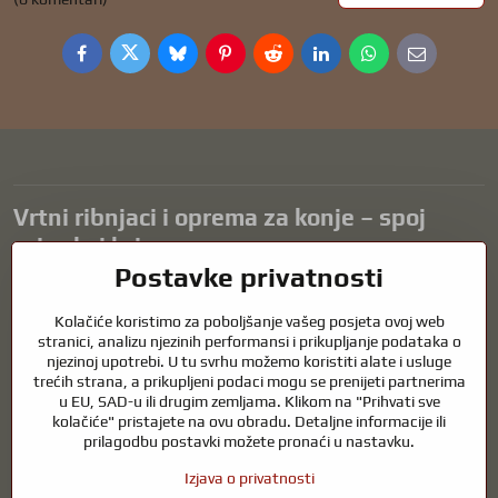
Facebook
Twitter
Bluesky
Pinterest
Reddit
LinkedIn
WhatsApp
E-
mail
Vrtni ribnjaci i oprema za konje – spoj
prirode i brige
Postavke privatnosti
Vrtni ribnjaci prekrasan su dodatak svakom eksterijeru i stvaraju
skladno okruženje za opuštanje i život vodenih životinja. Pravilna
Kolačiće koristimo za poboljšanje vašeg posjeta ovoj web
tehnologija, filtracija i redovito održavanje ključni su za čistu vodu i
stranici, analizu njezinih performansi i prikupljanje podataka o
zdrav ribnjak tijekom cijele godine. Jednako važna je briga o
njezinoj upotrebi. U tu svrhu možemo koristiti alate i usluge
trećih strana, a prikupljeni podaci mogu se prenijeti partnerima
životinjama koje su dio naših života.
u EU, SAD-u ili drugim zemljama. Klikom na "Prihvati sve
Konjima je potrebna visokokvalitetna oprema za jahanje, pravilna
kolačiće" pristajete na ovu obradu. Detaljne informacije ili
prehrana i odgovorna briga kako bi bili zdravi, jaki i zadovoljni. Bilo da
prilagodbu postavki možete pronaći u nastavku.
se radi o opremi za jahače, uzgajivače ili ljubitelje prirode, cilj je
Izjava o privatnosti
stvoriti okruženje koje podržava prirodnu ravnotežu, sigurnost i