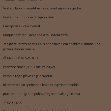
Vrsta biljaka – nezahtjevne vs. one koje vole svjetlost
Vrsta ribe – morske i tropske ribe
Energetska učinkovitost
Mogućnost regulacije spektra i intenziteta
📌 Savjet: preferirajte LED s podešavanjem spektra u odnosu na
jeftinu fluorescenciju.
🧭 PRAKTIČNI SAVJETI
koristite timer (8–10 sati za biljke)
kombinirajte plavo i bijelo svjetlo
očistite staklo i poklopac kako bi svjetlost prodrla
pratite rast algi kao pokazatelj nepravilnog ciklusa
📌 SAŽETAK