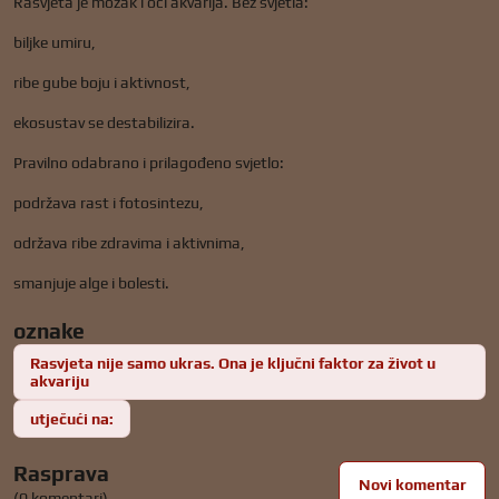
Rasvjeta je mozak i oči akvarija. Bez svjetla:
biljke umiru,
ribe gube boju i aktivnost,
ekosustav se destabilizira.
Pravilno odabrano i prilagođeno svjetlo:
podržava rast i fotosintezu,
održava ribe zdravima i aktivnima,
smanjuje alge i bolesti.
oznake
Rasvjeta nije samo ukras. Ona je ključni faktor za život u
akvariju
utječući na:
Rasprava
Novi komentar
(0 komentari)