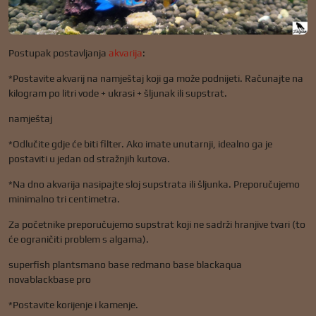
Postupak postavljanja
akvarija
:
*Postavite akvarij na namještaj koji ga može podnijeti. Računajte na
kilogram po litri vode + ukrasi + šljunak ili supstrat.
namještaj
*Odlučite gdje će biti filter. Ako imate unutarnji, idealno ga je
postaviti u jedan od stražnjih kutova.
*Na dno akvarija nasipajte sloj supstrata ili šljunka. Preporučujemo
minimalno tri centimetra.
Za početnike preporučujemo supstrat koji ne sadrži hranjive tvari (to
će ograničiti problem s algama).
superfish plantsmano base redmano base blackaqua
novablackbase pro
*Postavite korijenje i kamenje.