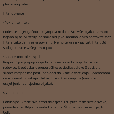
plastičnog ruba.
filter objesite
*Pokrenite filter.
Podesite smjer i jačinu strujanja tako da se što više biljaka u akvariju
lagano njiše. Ali struja ne smije biti jaka! Idealno je ako postavite izlaz
filtera tako da mreška površinu. Nemojte više isključivati ​​filter. Od
sada je to srce vašeg akvarija!!!
*Spojite kontroler svjetla
Preporučljivo je spojiti svjetlo na timer kako bi osvjetljenje bilo
redovito. U početku je preporučljivo osvjetljavati oko 6 sati, a u
sljedećim tjednima postupno doći do 8 sati osvjetljenja. S vremenom
ćete primijetiti trebaju li biljke dulje ili kraće vrijeme (ovisno o
osvjetljenju i zahtjevima biljaka).
S vremenom:
Pokušajte ukrotiti svoj estetski osjećaj i tri puta razmislite o svakoj
presađivanju. Biljkama sada treba mir. Što manje intervencija, to
bolje.