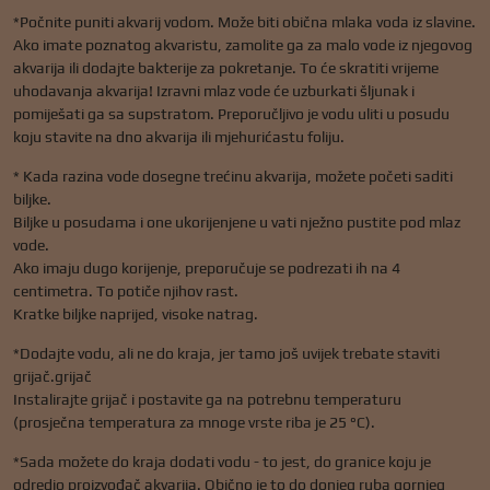
*Počnite puniti akvarij vodom. Može biti obična mlaka voda iz slavine.
Ako imate poznatog akvaristu, zamolite ga za malo vode iz njegovog
akvarija ili dodajte bakterije za pokretanje. To će skratiti vrijeme
uhodavanja akvarija! Izravni mlaz vode će uzburkati šljunak i
pomiješati ga sa supstratom. Preporučljivo je vodu uliti u posudu
koju stavite na dno akvarija ili mjehurićastu foliju.
* Kada razina vode dosegne trećinu akvarija, možete početi saditi
biljke.
Biljke u posudama i one ukorijenjene u vati nježno pustite pod mlaz
vode.
Ako imaju dugo korijenje, preporučuje se podrezati ih na 4
centimetra. To potiče njihov rast.
Kratke biljke naprijed, visoke natrag.
*Dodajte vodu, ali ne do kraja, jer tamo još uvijek trebate staviti
grijač.grijač
Instalirajte grijač i postavite ga na potrebnu temperaturu
(prosječna temperatura za mnoge vrste riba je 25 °C).
*Sada možete do kraja dodati vodu - to jest, do granice koju je
odredio proizvođač akvarija. Obično je to do donjeg ruba gornjeg