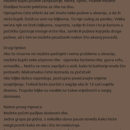
možete kupiti puževe (ampularije, nerite, spire). Puževe možete
štedljivo hraniti peletima za ribe na dnu.
Vjerojatno ćete otkriti da već imate neke puževe u akvariju, a da ih
niste kupili. Došli su vam na biljkama. To nije razlog za paniku. Velika
većina njih ne šteti biljkama, naprotiv, radije ih čiste i to je korisno u
početku (postoje mnoge vrste riba, zamki ili puževa koji jedu druge
puževe, ali s tim se možete pozabaviti nakon što akvarij proradi).
Drugi tjedan
Ako to stvarno ne možete podnijeti i nema problema u akvariju,
možete kupiti neke otporne ribe - sijamske borbene ribe, garra rufu,
armadilo... Nešto se mora zaprljati u vodi, kako bi bakterije imale što
probaviti. Maksimalno četiri komada za početak!
Ako biljke dobro napreduju, postupno povećavajte vrijeme
osvjetljenja. Trebali biste završiti s negdje oko 8-12 sati svjetla
dnevno. Tropske biljke su navikle na takve vrijednosti u svojoj
domovini.
Nakon prvog mjeseca
Možete početi pažljivo dodavati ribe.
Jedna grupa po jedna, s nekoliko dana pauze između kako biste
mogli pratiti kako im ide i što im nedostaje.