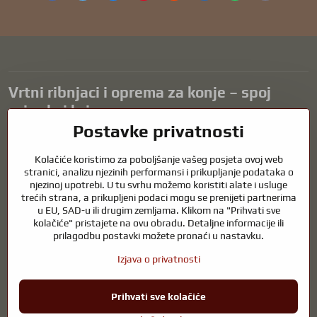
mail
Vrtni ribnjaci i oprema za konje – spoj
prirode i brige
Postavke privatnosti
Vrtni ribnjaci prekrasan su dodatak svakom eksterijeru i stvaraju
skladno okruženje za opuštanje i život vodenih životinja. Pravilna
Kolačiće koristimo za poboljšanje vašeg posjeta ovoj web
tehnologija, filtracija i redovito održavanje ključni su za čistu vodu i
stranici, analizu njezinih performansi i prikupljanje podataka o
zdrav ribnjak tijekom cijele godine. Jednako važna je briga o
njezinoj upotrebi. U tu svrhu možemo koristiti alate i usluge
trećih strana, a prikupljeni podaci mogu se prenijeti partnerima
životinjama koje su dio naših života.
u EU, SAD-u ili drugim zemljama. Klikom na "Prihvati sve
Konjima je potrebna visokokvalitetna oprema za jahanje, pravilna
kolačiće" pristajete na ovu obradu. Detaljne informacije ili
prehrana i odgovorna briga kako bi bili zdravi, jaki i zadovoljni. Bilo da
prilagodbu postavki možete pronaći u nastavku.
se radi o opremi za jahače, uzgajivače ili ljubitelje prirode, cilj je
Izjava o privatnosti
stvoriti okruženje koje podržava prirodnu ravnotežu, sigurnost i
dobrobit i životinja i ljudi.
Prihvati sve kolačiće
©
2026
Autorska prava
Postavke privatnosti
Izjava o privatnosti