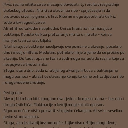
Prvo, razina nitrita će se značajno povećati, tj. rezultat razgradnje
biološkog otpada. Nitriti su otrovni za ribe - sprječavaju ih da
proizvode crveni pigment u krvi. Ribe ne mogu apsorbirati kisik iz
vode u krv i ugušit će se.
Ali nitriti su također neophodni. Oni su hrana za nitrificirajuće
bakterije. Koriste kisik za pretvaranje nitrita u nitrate – koji su
hranjive tvari za rast biljaka.
Nitrificirajuće bakterije naseljavaju sve površine u akvariju, posebno
dno i medij u filteru. Međutim, potrebno im je vrijeme da se prošire po
akvariju. Do tada, opasne tvari u vodi mogu narasti do razina koje su
nespojive sa životom riba.
Stoga, staro dno, voda iz rabljenog akvarija ili boca s bakterijama
mogu pomoći – ubrzat će stvaranje kemijske klime prihvatljive za ribe
i druge vodene životinje.
Prvi tjedan
Akvarij bi trebao biti u pogonu dva tjedna do mjesec dana – bez riba i
drugih živih bića. Fluktuacije u kemiji mogle bi biti opasne.
Sigurno nećete ništa pokvariti strpljivim čekanjem. Ali svi se veselimo
prvim stanovnicima.
Stoga, ako je akvarij bez mutnoće i biljke nisu ozbiljno pogođene,