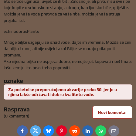
Što se tiče uginuća, uvijek će ih biti. Žalosno je, ali prvo, nisu sve ribe
koje kupite u vrhunskom stanju, a drugo, kao ljudsko biće, griješite.
Možda je vaša voda pretvrda za vaše ribe, možda je vaša struja
prejaka itd.
echinodorusPlants
Mnoge biljke uzgajaju se iznad vode, dajte im vremena. Možda se čini
da biljka trune, ali nije uvijek tako! Biljke se moraju prilagoditi
promjeni.
Ako nijedna biljka ne uspijeva dobro, nemojte još kupovati ribe! Imate
lošu kemiju i to prvo treba popraviti.
oznake
Za početnike preporučujemo akvarije preko 50l jer je u
njima lakše održavati dobru kvalitetu vode.
Rasprava
Novi komentar
(0 komentari)
Facebook
Twitter
Bluesky
Pinterest
Reddit
LinkedIn
WhatsApp
E-