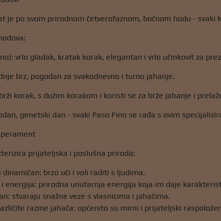
t je po svom prirodnom četverofaznom, bočnom hodu - svaki ko
hodova:
ino): vrlo gladak, kratak korak, elegantan i vrlo učinkovit za pre
dnje brz, pogodan za svakodnevno i turno jahanje.
rži korak, s dužim korakom i koristi se za brže jahanje i prelaž
rodan, genetski dan - svaki Paso Fino se rađa s ovim specijalizi
emperament
erizira prijateljska i poslušna priroda:
 dinamičan: brzo uči i voli raditi s ljudima.
 i energija: prirodna unutarnja energija koja im daje karakteris
an: stvaraju snažne veze s vlasnicima i jahačima.
zličite razine jahača: općenito su mirni i prijateljski raspolož