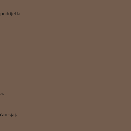
podrijetla:
a.
čan sjaj.