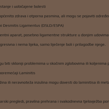
stanje i uobičajene bolesti
općenito zdrava i otporna pasmina, ali mogu se pojaviti određe
ni Desmitis Ligamentus (DSLD/ESPA)
entni aparat, posebno ligamentne strukture u donjim udovima 
gresivna i nema lijeka, samo liječenje boli i prilagodbe njege.
u biti skloniji problemima u skočnim zglobovima ili koljenima
poremećaji Laminitis
ina ili neravnoteža inzulina mogu dovesti do laminitisa ili me
narski pregledi, pravilna prehrana i svakodnevna tjelovježba po