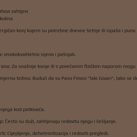
ihovi zahtjevi
okolina
ergičan konj kojem su potrebne dnevne šetnje ili ispaša i puno p
 visokokvalitetno sijeno i pašnjak.
na: Za snažnije konje ili s povećanim fizičkim naporom mogu bi
mjernu težinu: Budući da su Paso Finosi "laki čuvari", lako se d
 njega kod potkivača.
ep: Često su duži, zahtijevaju redovitu njegu i češljanje.
b: Cijepljenje, dehelmintizacija i redoviti pregledi.