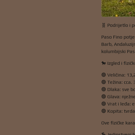
🧬 Podrijetlo i p
Paso Fino potje
Barb, Andaluzijs
kolumbijski Pas
🐎 Izgled i fizič
🟢 Veličina: 13
🟢 Težina: cca.
🟢 Dlaka: sve bo
🟢 Glava: nježne
🟢 Vrat i leđa: 
🟢 Kopita: tvrda
Ove fizičke kar
🏇 Jedinstveni 