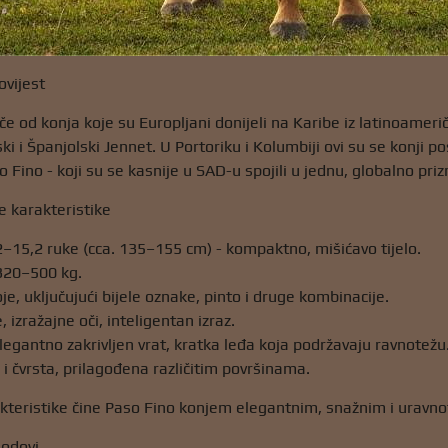
ovijest
če od konja koje su Europljani donijeli na Karibe iz latinoameri
ki i Španjolski Jennet. U Portoriku i Kolumbiji ovi su se konji po
o Fino - koji su se kasnije u SAD-u spojili u jednu, globalno pr
ke karakteristike
,2–15,2 ruke (cca. 135–155 cm) - kompaktno, mišićavo tijelo.
 320–500 kg.
je, uključujući bijele oznake, pinto i druge kombinacije.
, izražajne oči, inteligentan izraz.
elegantno zakrivljen vrat, kratka leđa koja podržavaju ravnotežu
 i čvrsta, prilagođena različitim površinama.
akteristike čine Paso Fino konjem elegantnim, snažnim i uravn
hodovi