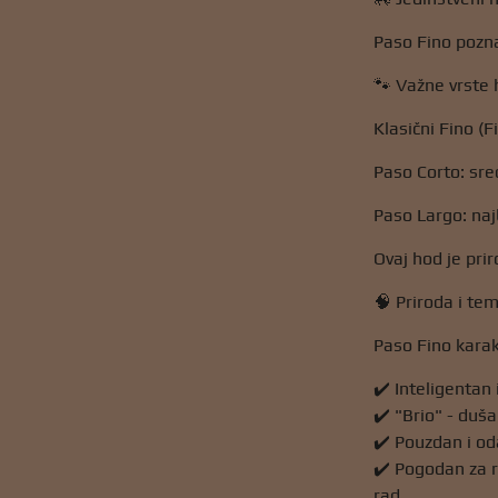
Paso Fino pozna
🐾 Važne vrste 
Klasični Fino (F
Paso Corto: sre
Paso Largo: najb
Ovaj hod je pri
🧠 Priroda i t
Paso Fino karakt
✔️ Inteligentan i
✔️ "Brio" - duša
✔️ Pouzdan i od
✔️ Pogodan za ra
rad.