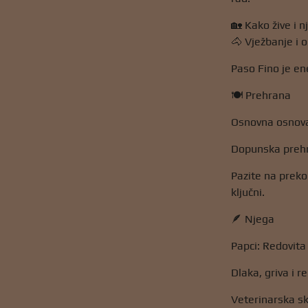
🏡 Kako žive i nj
🐴 Vježbanje i 
Paso Fino je en
🍽️ Prehrana
Osnovna osnova:
Dopunska prehra
Pazite na preko
ključni.
🪶 Njega
Papci: Redovita
Dlaka, griva i r
Veterinarska skr