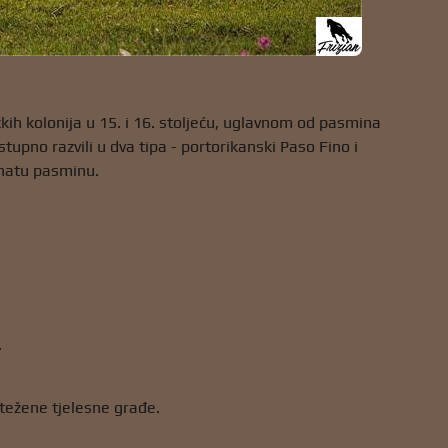
čkih kolonija u 15. i 16. stoljeću, uglavnom od pasmina
stupno razvili u dva tipa - portorikanski Paso Fino i
iznatu pasminu.
.
otežene tjelesne građe.