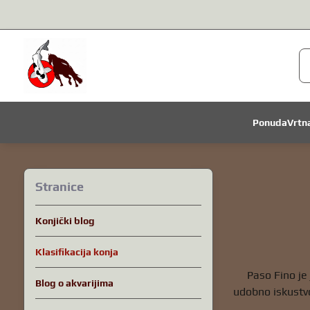
Ponuda
Vrtn
Stranice
Konjički blog
Klasifikacija konja
Paso Fino je
Blog o akvarijima
udobno iskustvo