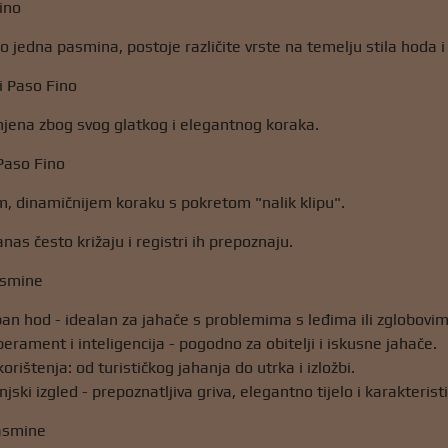
ino
o jedna pasmina, postoje različite vrste na temelju stila hoda i 
i Paso Fino
njena zbog svog glatkog i elegantnog koraka.
Paso Fino
, dinamičnijem koraku s pokretom "nalik klipu".
nas često križaju i registri ih prepoznaju.
asmine
n hod - idealan za jahače s problemima s leđima ili zglobovim
ament i inteligencija - pogodno za obitelji i iskusne jahače.
rištenja: od turističkog jahanja do utrka i izložbi.
ski izgled - prepoznatljiva griva, elegantno tijelo i karakteristi
asmine