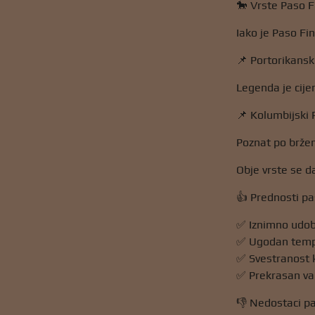
🐎 Vrste Paso F
Iako je Paso Fin
📌 Portorikansk
Legenda je cije
📌 Kolumbijski 
Poznat po bržem
Obje vrste se da
👍 Prednosti p
✅ Iznimno udoba
✅ Ugodan temper
✅ Svestranost ko
✅ Prekrasan vanj
👎 Nedostaci p