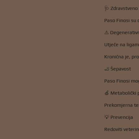
🩺 Zdravstveno 
Paso Finosi su 
⚠️ Degenerativ
Utječe na ligam
Kronična je, pro
🦶 Šepavost
Paso Finosi mog
🍏 Metabolički 
Prekomjerna tež
💡 Prevencija
Redoviti veteri