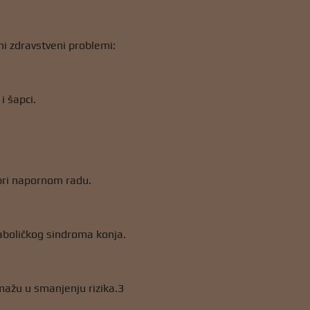
ni zdravstveni problemi:
i šapci.
 pri napornom radu.
taboličkog sindroma konja.
mažu u smanjenju rizika.3