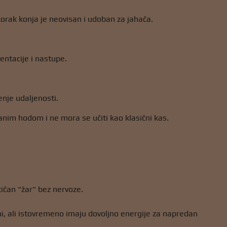
rak konja je neovisan i udoban za jahača.
zentacije i nastupe.
enje udaljenosti.
ranim hodom i ne mora se učiti kao klasični kas.
tičan "žar" bez nervoze.
eni, ali istovremeno imaju dovoljno energije za napredan