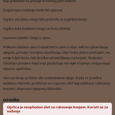
Nije prikladno za jahanje ili trening pod sedlom
Dugotrajno nošenje može biti opasno
Ogrlice od užeta mogu biti pretvrde za osjetljive konje
Ogrlice loše kvalitete mogu se brzo oštetiti
Ispravno odabir i briga o ularu
Prilikom odabira ulara trebali biste uzeti u obzir veličinu glave konja,
njegovu prirodu i namjenu korištenja. Ular treba dobro pristajati, ne
smije trljati kožu i biti izrađen od izdržljivog materijala. Redovito
čišćenje i provjera kopčanja produžuju mu vijek trajanja i osiguravaju
sigurnu upotrebu.
Ulari za konje su bitan dio svakodnevne njege. Kada se pravilno
odaberu i koriste, praktičan su i siguran alat koji olakšava rukovanje
konjem i doprinosi njegovoj dobrobiti.
oznake
Ogrlica je neophodan alat za rukovanje konjem. Koristi se za
vođenje