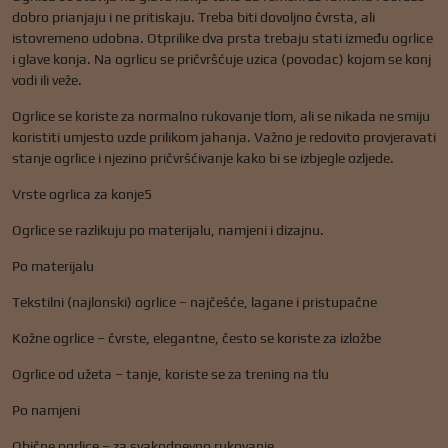
dobro prianjaju i ne pritiskaju. Treba biti dovoljno čvrsta, ali
istovremeno udobna. Otprilike dva prsta trebaju stati između ogrlice
i glave konja. Na ogrlicu se pričvršćuje uzica (povodac) kojom se konj
vodi ili veže.
Ogrlice se koriste za normalno rukovanje tlom, ali se nikada ne smiju
koristiti umjesto uzde prilikom jahanja. Važno je redovito provjeravati
stanje ogrlice i njezino pričvršćivanje kako bi se izbjegle ozljede.
Vrste ogrlica za konje5
Ogrlice se razlikuju po materijalu, namjeni i dizajnu.
Po materijalu
Tekstilni (najlonski) ogrlice – najčešće, lagane i pristupačne
Kožne ogrlice – čvrste, elegantne, često se koriste za izložbe
Ogrlice od užeta – tanje, koriste se za trening na tlu
Po namjeni
Obične ogrlice – za svakodnevno rukovanje