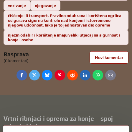
vezivanje
njegovanje
čišćenje ili transport. Pravilno odabrana i korištena ogrlica
osigurava sigurnu kontrolu nad konjem i istovremeno
njegovu udobnost. Iako je to jednostavan dio opreme
njezin odabir i korištenje imaju veliki utjecaj na sigurnost i
konja i osobe.
Rasprava
Novi komentar
(0 komentari)
Facebook
Twitter
Bluesky
Pinterest
Reddit
LinkedIn
WhatsApp
E-
mail
Vrtni ribnjaci i oprema za konje – spoj
prirode i brige