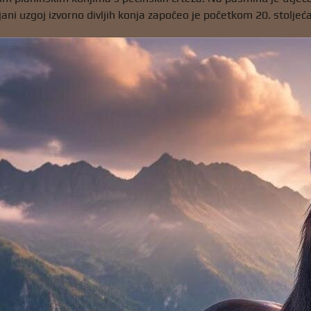
ljani uzgoj izvorno divljih konja započeo je početkom 20. stolje