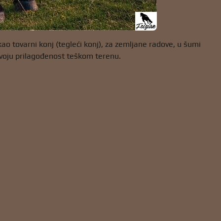
o tovarni konj (tegleći konj), za zemljane radove, u šumi
a svoju prilagođenost teškom terenu.