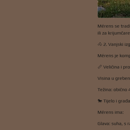
Mérens se tradi
ili za krijumča
🐴 2. Vanjski izg
Mérens je kompa
📏 Veličina i pr
Visina u greben
Težina: obično 
🐎 Tijelo i građ
Mérens ima:
Glava: suha, s 