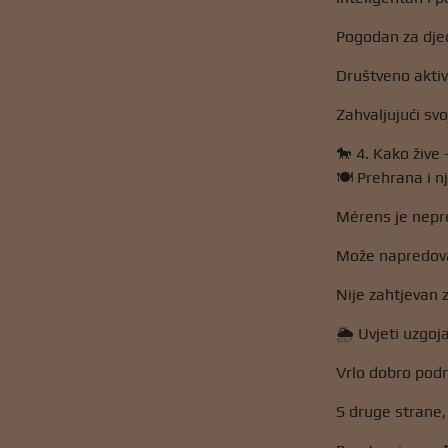
Pogodan za djec
Društveno aktiv
Zahvaljujući svo
🐎 4. Kako žive -
🍽️ Prehrana i n
Mérens je nepr
Može napredovat
Nije zahtjevan 
🌦️ Uvjeti uzgoj
Vrlo dobro podno
S druge strane,