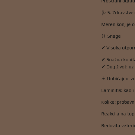
Prostrani ograđ
🩺 5. Zdravstve
Meren konj je o
🧬 Snage
✔ Visoka otporn
✔ Snažna kopita
✔ Dug život: uz
⚠️ Uobičajeni zd
Laminitis: kao 
Kolike: probavn
Reakcija na top
Redovita veteri