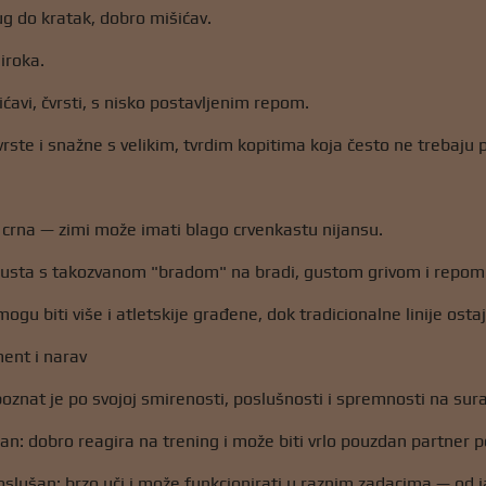
ug do kratak, dobro mišićav.
iroka.
ićavi, čvrsti, s nisko postavljenim repom.
vrste i snažne s velikim, tvrdim kopitima koja često ne trebaju 
crna — zimi može imati blago crvenkastu nijansu.
gusta s takozvanom "bradom" na bradi, gustom grivom i repom 
mogu biti više i atletskije građene, dok tradicionalne linije os
ent i narav
oznat je po svojoj smirenosti, poslušnosti i spremnosti na sur
an: dobro reagira na trening i može biti vrlo pouzdan partner 
poslušan: brzo uči i može funkcionirati u raznim zadacima — od j