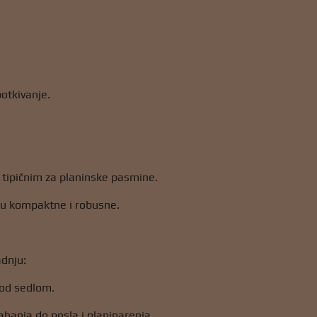
potkivanje.
tipičnim za planinske pasmine.
taju kompaktne i robusne.
adnju:
pod sedlom.
ahanja do posla i planinarenja.