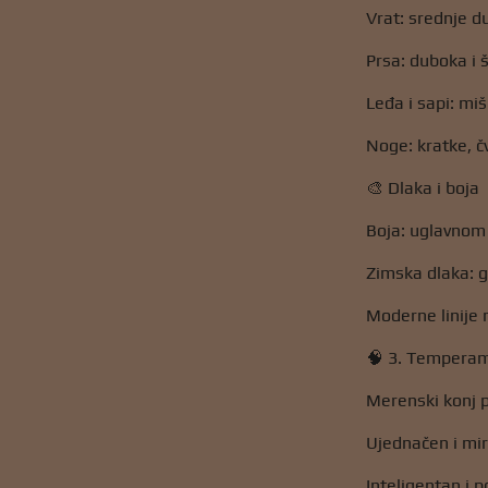
Vrat: srednje d
Prsa: duboka i š
Leđa i sapi: miš
Noge: kratke, č
🎨 Dlaka i boja
Boja: uglavnom 
Zimska dlaka: 
Moderne linije 
🧠 3. Temperam
Merenski konj p
Ujednačen i mir
Inteligentan i 