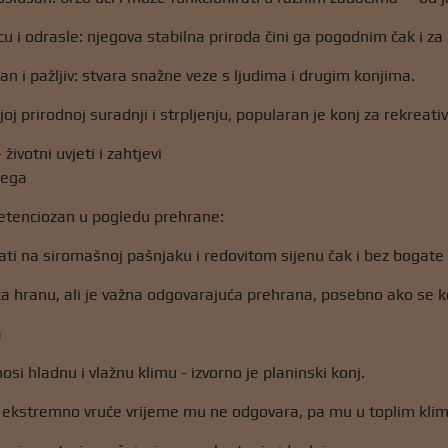
u i odrasle: njegova stabilna priroda čini ga pogodnim čak i za 
an i pažljiv: stvara snažne veze s ljudima i drugim konjima.
joj prirodnoj suradnji i strpljenju, popularan je konj za rekreat
 životni uvjeti i zahtjevi
jega
etenciozan u pogledu prehrane:
i na siromašnoj pašnjaku i redovitom sijenu čak i bez bogate
za hranu, ali je važna odgovarajuća prehrana, posebno ako se ko
a
si hladnu i vlažnu klimu - izvorno je planinski konj.
 ekstremno vruće vrijeme mu ne odgovara, pa mu u toplim klima