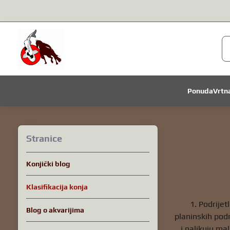
Ponuda
Vrtn
Stranice
Konjički blog
Klasifikacija konja
1. Podrijet
Blog o akvarijima
planinskih podr
i nalikuju ma