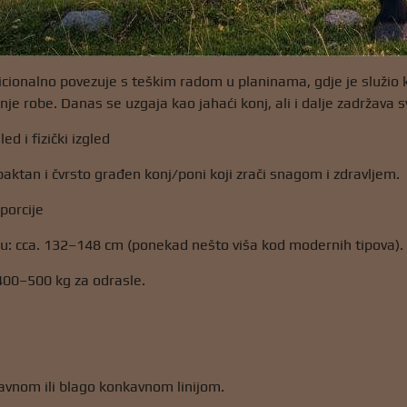
cionalno povezuje s teškim radom u planinama, gdje je služio ka
renje robe. Danas se uzgaja kao jahaći konj, ali i dalje zadržav
led i fizički izgled
ktan i čvrsto građen konj/poni koji zrači snagom i zdravljem.
oporcije
u: cca. 132–148 cm (ponekad nešto viša kod modernih tipova).
400–500 kg za odrasle.
a
ravnom ili blago konkavnom linijom.