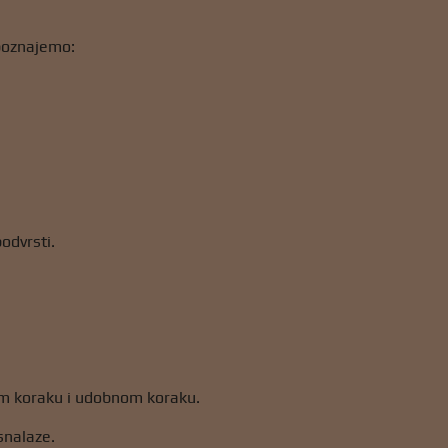
 poznajemo:
odvrsti.
nom koraku i udobnom koraku.
snalaze.