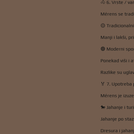
🐴 6. Vrste / v
Mérens se tradic
🟡 Tradicionalni
Manji i lakši, 
🟢 Moderni spor
Ponekad viši i at
Razlike su ugla
🏅 7. Upotreba
Mérens je izuze
🐎 Jahanje i tu
Jahanje po staz
Dresura i jahan