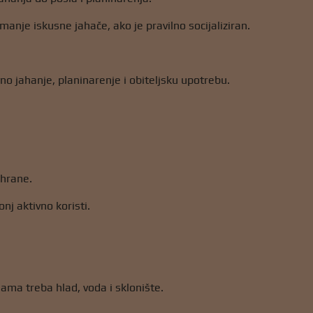
manje iskusne jahače, ako je pravilno socijaliziran.
ivno jahanje, planinarenje i obiteljsku upotrebu.
 hrane.
nj aktivno koristi.
ma treba hlad, voda i sklonište.