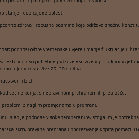
eni prostori + pašnjaci s puno kretanja idealni su.
no stanje i uobičajene bolesti
pćenito zdrava i robusna pasmina koja održava snažnu konstitu
ost: podnosi oštre vremenske uvjete i manje fluktuacije u hran
: često im nisu potrebne potkove ako žive u prirodnim uvjetim
 dobru njegu često žive 25–30 godina.
ravstveni rizici
i kod većine konja, s nepravilnom prehranom ili pretilošću.
i problemi s naglim promjenama u prehrani.
linu: slabije podnose visoke temperature, stoga im je potrebna 
narska skrb, pravilna prehrana i podrezivanje kopita pomažu u od