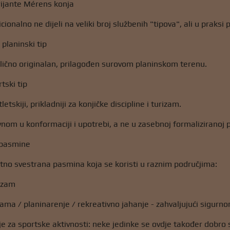
arijante Mérens konja
ionalno ne dijeli na veliki broj službenih "tipova", ali u praksi
 planinski tip
prilično originalan, prilagođen surovom planinskom terenu.
tski tip
letskiji, prikladniji za konjičke discipline i turizam.
vnom u konformaciji i upotrebi, a ne u zasebnoj formaliziranoj p
 pasmine
tno svestrana pasmina koja se koristi u raznim područjima:
rizam
ama / planinarenje / rekreativno jahanje - zahvaljujući sigur
je za sportske aktivnosti: neke jedinke se ovdje također dobro 