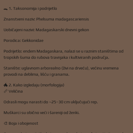
🐊 1. Taksonomija i podrijetlo
Znanstveni naziv: Phelsuma madagascariensis
Uobičajeni nazivi: Madagaskarski dnevni gekon
Porodica: Gekkonidae
Podrijetlo: endem Madagaskara, nalazi se u raznim staništima od
tropskih šuma do rubova travnjaka i kultiviranih područja.
Stanište: uglavnom arborealno (živi na drveću), većinu vremena
provodi na deblima, lišću i granama.
🐲 2. Kako izgledaju (morfologija)
📏 Veličina
Odrasli mogu narasti do ~25–30 cm uključujući rep.
Muškarci su obično veći i šareniji od ženki.
🎨 Boja i obojenost