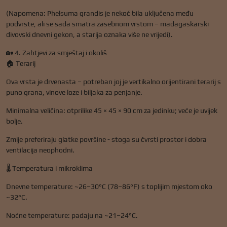
(Napomena: Phelsuma grandis je nekoć bila uključena među
podvrste, ali se sada smatra zasebnom vrstom – madagaskarski
divovski dnevni gekon, a starija oznaka više ne vrijedi).
🏡 4. Zahtjevi za smještaj i okoliš
🏠 Terarij
Ova vrsta je drvenasta – potreban joj je vertikalno orijentirani terarij s
puno grana, vinove loze i biljaka za penjanje.
Minimalna veličina: otprilike 45 × 45 × 90 cm za jedinku; veće je uvijek
bolje.
Zmije preferiraju glatke površine - stoga su čvrsti prostor i dobra
ventilacija neophodni.
🌡️ Temperatura i mikroklima
Dnevne temperature: ~26–30°C (78–86°F) s toplijim mjestom oko
~32°C.
Noćne temperature: padaju na ~21–24°C.