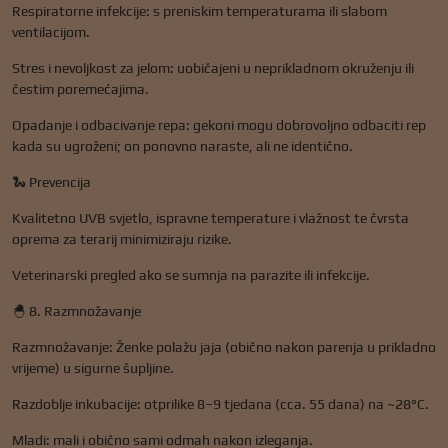
Respiratorne infekcije: s preniskim temperaturama ili slabom
ventilacijom.
Stres i nevoljkost za jelom: uobičajeni u neprikladnom okruženju ili
čestim poremećajima.
Opadanje i odbacivanje repa: gekoni mogu dobrovoljno odbaciti rep
kada su ugroženi; on ponovno naraste, ali ne identično.
🐍 Prevencija
Kvalitetno UVB svjetlo, ispravne temperature i vlažnost te čvrsta
oprema za terarij minimiziraju rizike.
Veterinarski pregled ako se sumnja na parazite ili infekcije.
🐣 8. Razmnožavanje
Razmnožavanje: Ženke polažu jaja (obično nakon parenja u prikladno
vrijeme) u sigurne šupljine.
Razdoblje inkubacije: otprilike 8–9 tjedana (cca. 55 dana) na ~28°C.
Mladi: mali i obično sami odmah nakon izleganja.