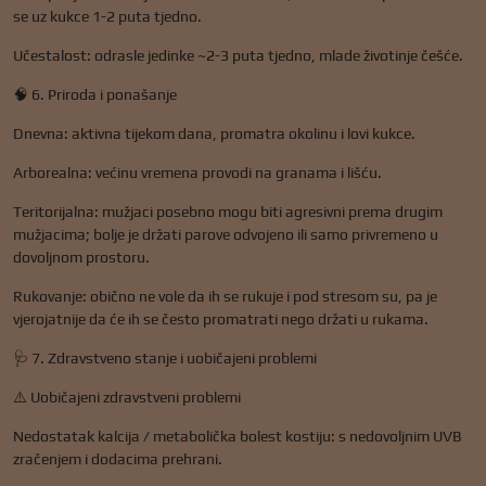
se uz kukce 1-2 puta tjedno.
Učestalost: odrasle jedinke ~2-3 puta tjedno, mlade životinje češće.
🧠 6. Priroda i ponašanje
Dnevna: aktivna tijekom dana, promatra okolinu i lovi kukce.
Arborealna: većinu vremena provodi na granama i lišću.
Teritorijalna: mužjaci posebno mogu biti agresivni prema drugim
mužjacima; bolje je držati parove odvojeno ili samo privremeno u
dovoljnom prostoru.
Rukovanje: obično ne vole da ih se rukuje i pod stresom su, pa je
vjerojatnije da će ih se često promatrati nego držati u rukama.
🩺 7. Zdravstveno stanje i uobičajeni problemi
⚠️ Uobičajeni zdravstveni problemi
Nedostatak kalcija / metabolička bolest kostiju: s nedovoljnim UVB
zračenjem i dodacima prehrani.