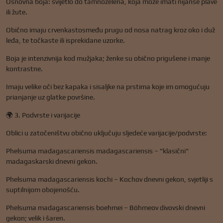
Osnovna boja: svijetlo do tamnozelena, koja može imati nijanse plave
ili žute.
Obično imaju crvenkastosmeđu prugu od nosa natrag kroz oko i duž
leđa, te točkaste ili isprekidane uzorke.
Boja je intenzivnija kod mužjaka; ženke su obično prigušene i manje
kontrastne.
Imaju velike oči bez kapaka i sisaljke na prstima koje im omogućuju
prianjanje uz glatke površine.
🌍 3. Podvrste i varijacije
Oblici u zatočeništvu obično uključuju sljedeće varijacije/podvrste:
Phelsuma madagascariensis madagascariensis – "klasični"
madagaskarski dnevni gekon.
Phelsuma madagascariensis kochi – Kochov dnevni gekon, svjetliji s
suptilnijom obojenošću.
Phelsuma madagascariensis boehmei – Böhmeov divovski dnevni
gekon; velik i šaren.