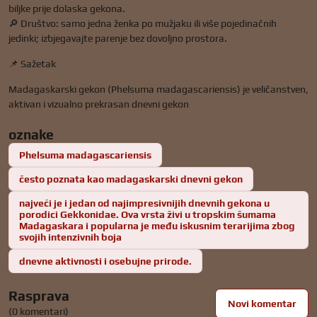
biljke prije dolaska gekona.
🔎 Društvo: samo jedna ženka po mužjaku ili više pojedinačnih
jedinki; izbjegavajte parenje bez dovoljno prostora.
📌 Sažetak
Madagaskarski gekon (Phelsuma madagascariensis) je veličanstven,
aktivan i vizualno prekrasan dnevni gekon
oznake
Phelsuma madagascariensis
često poznata kao madagaskarski dnevni gekon
najveći je i jedan od najimpresivnijih dnevnih gekona u
porodici Gekkonidae. Ova vrsta živi u tropskim šumama
Madagaskara i popularna je među iskusnim terarijima zbog
svojih intenzivnih boja
dnevne aktivnosti i osebujne prirode.
Rasprava
Novi komentar
(0 komentari)