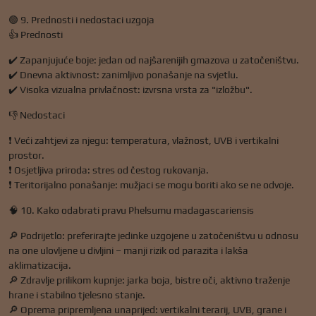
🟢 9. Prednosti i nedostaci uzgoja
👍 Prednosti
✔️ Zapanjujuće boje: jedan od najšarenijih gmazova u zatočeništvu.
✔️ Dnevna aktivnost: zanimljivo ponašanje na svjetlu.
✔️ Visoka vizualna privlačnost: izvrsna vrsta za "izložbu".
👎 Nedostaci
❗ Veći zahtjevi za njegu: temperatura, vlažnost, UVB i vertikalni
prostor.
❗ Osjetljiva priroda: stres od čestog rukovanja.
❗ Teritorijalno ponašanje: mužjaci se mogu boriti ako se ne odvoje.
🧠 10. Kako odabrati pravu Phelsumu madagascariensis
🔎 Podrijetlo: preferirajte jedinke uzgojene u zatočeništvu u odnosu
na one ulovljene u divljini – manji rizik od parazita i lakša
aklimatizacija.
🔎 Zdravlje prilikom kupnje: jarka boja, bistre oči, aktivno traženje
hrane i stabilno tjelesno stanje.
🔎 Oprema pripremljena unaprijed: vertikalni terarij, UVB, grane i