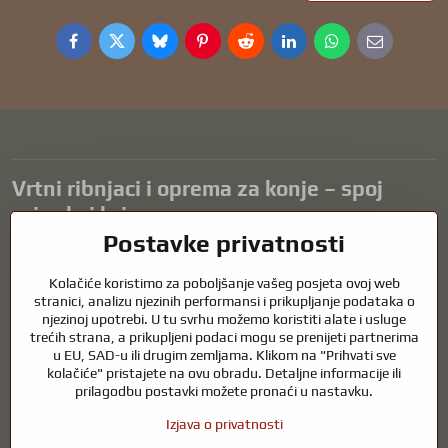
Facebook
Twitter
Bluesky
Pinterest
Reddit
LinkedIn
WhatsApp
E-
mail
Vrtni ribnjaci i oprema za konje – spoj
prirode i brige
Postavke privatnosti
Vrtni ribnjaci prekrasan su dodatak svakom eksterijeru i stvaraju
skladno okruženje za opuštanje i život vodenih životinja. Pravilna
Kolačiće koristimo za poboljšanje vašeg posjeta ovoj web
tehnologija, filtracija i redovito održavanje ključni su za čistu vodu i
stranici, analizu njezinih performansi i prikupljanje podataka o
zdrav ribnjak tijekom cijele godine. Jednako važna je briga o
njezinoj upotrebi. U tu svrhu možemo koristiti alate i usluge
trećih strana, a prikupljeni podaci mogu se prenijeti partnerima
životinjama koje su dio naših života.
u EU, SAD-u ili drugim zemljama. Klikom na "Prihvati sve
Konjima je potrebna visokokvalitetna oprema za jahanje, pravilna
kolačiće" pristajete na ovu obradu. Detaljne informacije ili
prehrana i odgovorna briga kako bi bili zdravi, jaki i zadovoljni. Bilo da
prilagodbu postavki možete pronaći u nastavku.
se radi o opremi za jahače, uzgajivače ili ljubitelje prirode, cilj je
Izjava o privatnosti
stvoriti okruženje koje podržava prirodnu ravnotežu, sigurnost i