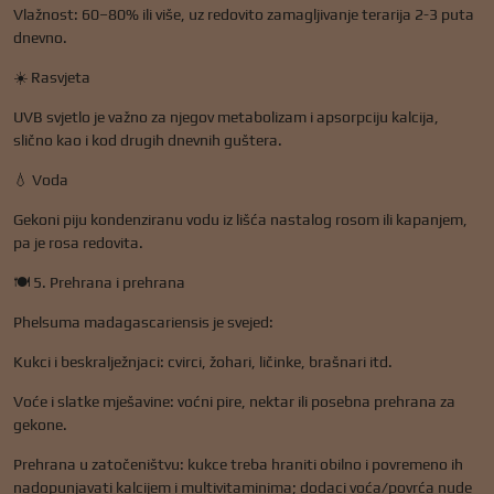
Vlažnost: 60–80% ili više, uz redovito zamagljivanje terarija 2-3 puta
dnevno.
☀️ Rasvjeta
UVB svjetlo je važno za njegov metabolizam i apsorpciju kalcija,
slično kao i kod drugih dnevnih guštera.
💧 Voda
Gekoni piju kondenziranu vodu iz lišća nastalog rosom ili kapanjem,
pa je rosa redovita.
🍽️ 5. Prehrana i prehrana
Phelsuma madagascariensis je svejed:
Kukci i beskralježnjaci: cvirci, žohari, ličinke, brašnari itd.
Voće i slatke mješavine: voćni pire, nektar ili posebna prehrana za
gekone.
Prehrana u zatočeništvu: kukce treba hraniti obilno i povremeno ih
nadopunjavati kalcijem i multivitaminima; dodaci voća/povrća nude