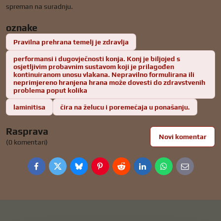
spreman na suradnju.
oznake
Pravilna prehrana temelj je zdravlja
performansi i dugovječnosti konja. Konj je biljojed s
osjetljivim probavnim sustavom koji je prilagođen
kontinuiranom unosu vlakana. Nepravilno formulirana ili
neprimjereno hranjena hrana može dovesti do zdravstvenih
problema poput kolika
laminitisa
čira na želucu i poremećaja u ponašanju.
Rasprava
Novi komentar
(0 komentari)
Facebook
Twitter
Bluesky
Pinterest
Reddit
LinkedIn
WhatsApp
E-
mail