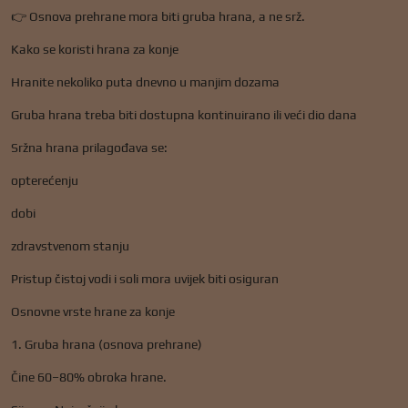
👉 Osnova prehrane mora biti gruba hrana, a ne srž.
Kako se koristi hrana za konje
Hranite nekoliko puta dnevno u manjim dozama
Gruba hrana treba biti dostupna kontinuirano ili veći dio dana
Sržna hrana prilagođava se:
opterećenju
dobi
zdravstvenom stanju
Pristup čistoj vodi i soli mora uvijek biti osiguran
Osnovne vrste hrane za konje
1. Gruba hrana (osnova prehrane)
Čine 60–80% obroka hrane.