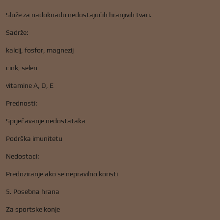
Služe za nadoknadu nedostajućih hranjivih tvari.
Sadrže:
kalcij, fosfor, magnezij
cink, selen
vitamine A, D, E
Prednosti:
Sprječavanje nedostataka
Podrška imunitetu
Nedostaci:
Predoziranje ako se nepravilno koristi
5. Posebna hrana
Za sportske konje