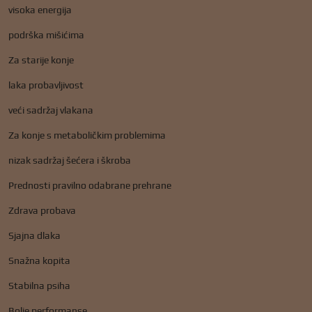
visoka energija
podrška mišićima
Za starije konje
laka probavljivost
veći sadržaj vlakana
Za konje s metaboličkim problemima
nizak sadržaj šećera i škroba
Prednosti pravilno odabrane prehrane
Zdrava probava
Sjajna dlaka
Snažna kopita
Stabilna psiha
Bolje performanse