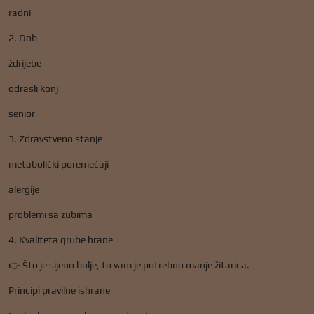
radni
2. Dob
ždrijebe
odrasli konj
senior
3. Zdravstveno stanje
metabolički poremećaji
alergije
problemi sa zubima
4. Kvaliteta grube hrane
👉 Što je sijeno bolje, to vam je potrebno manje žitarica.
Principi pravilne ishrane