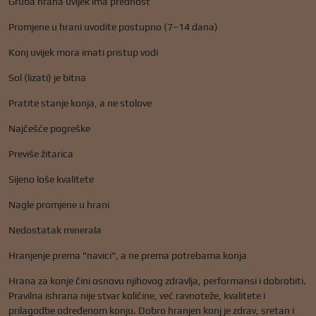
Gruba hrana uvijek ima prednost
Promjene u hrani uvodite postupno (7–14 dana)
Konj uvijek mora imati pristup vodi
Sol (lizati) je bitna
Pratite stanje konja, a ne stolove
Najčešće pogreške
Previše žitarica
Sijeno loše kvalitete
Nagle promjene u hrani
Nedostatak minerala
Hranjenje prema "navici", a ne prema potrebama konja
Hrana za konje čini osnovu njihovog zdravlja, performansi i dobrobiti.
Pravilna ishrana nije stvar količine, već ravnoteže, kvalitete i
prilagodbe određenom konju. Dobro hranjen konj je zdrav, sretan i