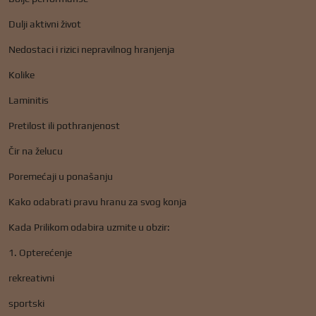
Dulji aktivni život
Nedostaci i rizici nepravilnog hranjenja
Kolike
Laminitis
Pretilost ili pothranjenost
Čir na želucu
Poremećaji u ponašanju
Kako odabrati pravu hranu za svog konja
Kada Prilikom odabira uzmite u obzir:
1. Opterećenje
rekreativni
sportski