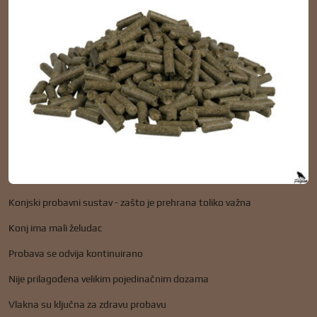
Konjski probavni sustav - zašto je prehrana toliko važna
Konj ima mali želudac
Probava se odvija kontinuirano
Nije prilagođena velikim pojedinačnim dozama
Vlakna su ključna za zdravu probavu