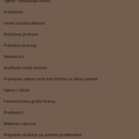
Sijeno - Najvažnija hrana.
Prednosti:
Visok sadržaj vlakana
Podržava probavu
Prirodno za konja
Nedostaci:
Kvaliteta može varirati
Prašnjavo sijeno može biti štetno za dišne ​​putove
Sijeno / silaža
Fermentirana gruba hrana.
Prednosti:
Mekano i ukusno
Pogodno za konje sa zubnim problemima