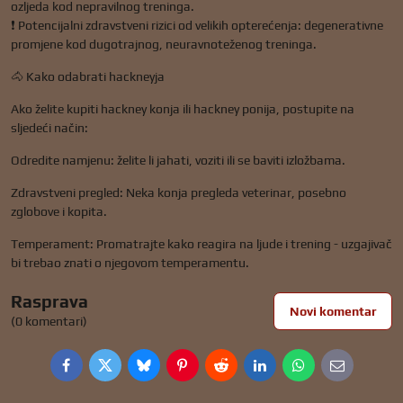
ozljeda kod nepravilnog treninga.
❗ Potencijalni zdravstveni rizici od velikih opterećenja: degenerativne
promjene kod dugotrajnog, neuravnoteženog treninga.
🐴 Kako odabrati hackneyja
Ako želite kupiti hackney konja ili hackney ponija, postupite na
sljedeći način:
Odredite namjenu: želite li jahati, voziti ili se baviti izložbama.
Zdravstveni pregled: Neka konja pregleda veterinar, posebno
zglobove i kopita.
Temperament: Promatrajte kako reagira na ljude i trening - uzgajivač
bi trebao znati o njegovom temperamentu.
Rasprava
Novi komentar
(0 komentari)
Facebook
Twitter
Bluesky
Pinterest
Reddit
LinkedIn
WhatsApp
E-
mail