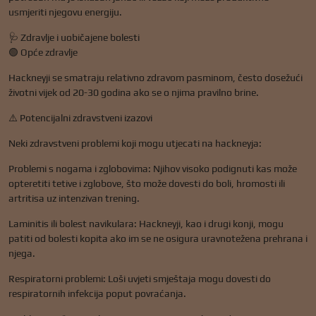
usmjeriti njegovu energiju.
🩺 Zdravlje i uobičajene bolesti
🟢 Opće zdravlje
Hackneyji se smatraju relativno zdravom pasminom, često dosežući
životni vijek od 20-30 godina ako se o njima pravilno brine.
⚠️ Potencijalni zdravstveni izazovi
Neki zdravstveni problemi koji mogu utjecati na hackneyja:
Problemi s nogama i zglobovima: Njihov visoko podignuti kas može
opteretiti tetive i zglobove, što može dovesti do boli, hromosti ili
artritisa uz intenzivan trening.
Laminitis ili bolest navikulara: Hackneyji, kao i drugi konji, mogu
patiti od bolesti kopita ako im se ne osigura uravnotežena prehrana i
njega.
Respiratorni problemi: Loši uvjeti smještaja mogu dovesti do
respiratornih infekcija poput povraćanja.