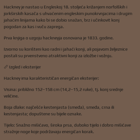
Hackney je nastao u Engleskoj 18. stoljeća križanjem norfolških i
jorkširskih kasača s uhvaćenim engleskim punokrvnjacima i drugim
jahaćim linijama kako bi se dobio snažan, brz i učinkovit konj
pogodan za kas i vuču zaprega.
Prva knjiga o uzgoju hackneyja osnovana je 1833. godine.
Izvorno su korišteni kao radni i jahaći konji, ali pojavom željeznice
postali su prvenstveno atraktivni konji za izložbe i vožnju.
📏 Izgled i eksterijer
Hackney ima karakterističan energičan eksterijer:
Visina: približno 152–158 cm (14,2–15,2 ruke), tj. konj srednje
veličine.
Boja dlake: najčešće kestenjasta (smeđa), smeđa, crna ili
kestenjasta; dopuštene su bijele oznake.
Tijelo: Snažno mišićavo, široka prsa, duboko tijelo i dobro mišićave
stražnje noge koje podržavaju energičan korak.