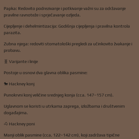
Papka: Redovito podrezivanje i potkivanje važni su za održavanje
pravilne ravnoteže i sprječavanje ozljeda.
Cijepljenje i dehelmintizacija: Godišnja cijepljenja i pravilna kontrola
parazita.
Zubna njega: redoviti stomatološki pregledi za učinkovito žvakanje i
probavu.
🧬 Varijante i linije
Postoje u osnovi dva glavna oblika pasmine:
🐎 Hackney konj
Punokrvni konj veličine srednjeg konja (cca. 147–157 cm).
Uglavnom se koristi u utrkama zaprega, izložbama i društvenim
događajima.
🐴 Hackney poni
Manji oblik pasmine (cca. 122–142 cm), koji zadržava tipične