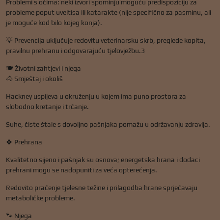
Problemi s očima: neki izvori spominju moguću predispoziciju za
probleme poput uveitisa ili katarakte (nije specifično za pasminu, ali
je moguće kod bilo kojeg konja).
💡 Prevencija uključuje redovitu veterinarsku skrb, preglede kopita,
pravilnu prehranu i odgovarajuću tjelovježbu.3
🍽️ Životni zahtjevi i njega
🐴 Smještaj i okoliš
Hackney uspijeva u okruženju u kojem ima puno prostora za
slobodno kretanje i trčanje.
Suhe, čiste štale s dovoljno pašnjaka pomažu u održavanju zdravlja.
🍀 Prehrana
Kvalitetno sijeno i pašnjak su osnova; energetska hrana i dodaci
prehrani mogu se nadopuniti za veća opterećenja.
Redovito praćenje tjelesne težine i prilagodba hrane sprječavaju
metaboličke probleme.
🐾 Njega