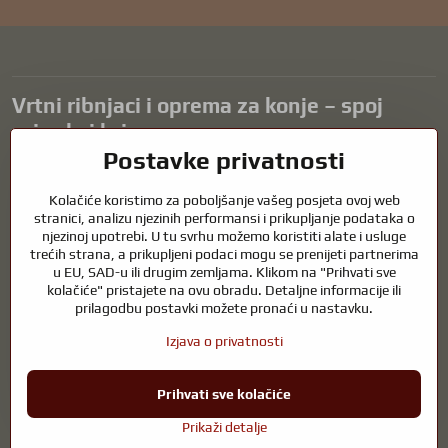
Vrtni ribnjaci i oprema za konje – spoj
prirode i brige
Postavke privatnosti
Vrtni ribnjaci prekrasan su dodatak svakom eksterijeru i stvaraju
skladno okruženje za opuštanje i život vodenih životinja. Pravilna
Kolačiće koristimo za poboljšanje vašeg posjeta ovoj web
tehnologija, filtracija i redovito održavanje ključni su za čistu vodu i
stranici, analizu njezinih performansi i prikupljanje podataka o
zdrav ribnjak tijekom cijele godine. Jednako važna je briga o
njezinoj upotrebi. U tu svrhu možemo koristiti alate i usluge
trećih strana, a prikupljeni podaci mogu se prenijeti partnerima
životinjama koje su dio naših života.
u EU, SAD-u ili drugim zemljama. Klikom na "Prihvati sve
Konjima je potrebna visokokvalitetna oprema za jahanje, pravilna
kolačiće" pristajete na ovu obradu. Detaljne informacije ili
prehrana i odgovorna briga kako bi bili zdravi, jaki i zadovoljni. Bilo da
prilagodbu postavki možete pronaći u nastavku.
se radi o opremi za jahače, uzgajivače ili ljubitelje prirode, cilj je
Izjava o privatnosti
stvoriti okruženje koje podržava prirodnu ravnotežu, sigurnost i
dobrobit i životinja i ljudi.
Prihvati sve kolačiće
©
2026
Autorska prava
Postavke privatnosti
Izjava o privatnosti
Prikaži detalje
Web stranica izrađena pomoću:
BiznisWeb.sk