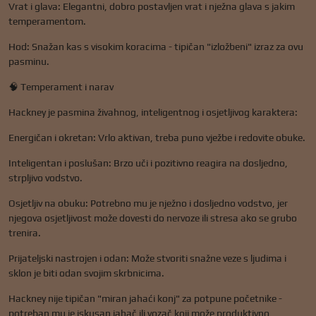
Vrat i glava: Elegantni, dobro postavljen vrat i nježna glava s jakim
temperamentom.
Hod: Snažan kas s visokim koracima - tipičan "izložbeni" izraz za ovu
pasminu.
🧠 Temperament i narav
Hackney je pasmina živahnog, inteligentnog i osjetljivog karaktera:
Energičan i okretan: Vrlo aktivan, treba puno vježbe i redovite obuke.
Inteligentan i poslušan: Brzo uči i pozitivno reagira na dosljedno,
strpljivo vodstvo.
Osjetljiv na obuku: Potrebno mu je nježno i dosljedno vodstvo, jer
njegova osjetljivost može dovesti do nervoze ili stresa ako se grubo
trenira.
Prijateljski nastrojen i odan: Može stvoriti snažne veze s ljudima i
sklon je biti odan svojim skrbnicima.
Hackney nije tipičan "miran jahaći konj" za potpune početnike -
potreban mu je iskusan jahač ili vozač koji može produktivno