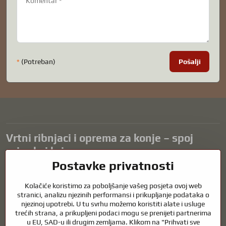
*
(Potreban)
Pošalji
Vrtni ribnjaci i oprema za konje – spoj
prirode i brige
Postavke privatnosti
Vrtni ribnjaci prekrasan su dodatak svakom eksterijeru i stvaraju
skladno okruženje za opuštanje i život vodenih životinja. Pravilna
Kolačiće koristimo za poboljšanje vašeg posjeta ovoj web
tehnologija, filtracija i redovito održavanje ključni su za čistu vodu i
stranici, analizu njezinih performansi i prikupljanje podataka o
zdrav ribnjak tijekom cijele godine. Jednako važna je briga o
njezinoj upotrebi. U tu svrhu možemo koristiti alate i usluge
trećih strana, a prikupljeni podaci mogu se prenijeti partnerima
životinjama koje su dio naših života.
u EU, SAD-u ili drugim zemljama. Klikom na "Prihvati sve