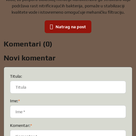
podržava rast nitrificirajućih bakterija, pomaže u stabilizaciji
kvalitete vode i istovremeno omogućuje mehaničku filtraciju.
Natrag na post
Komentari (0)
Novi komentar
Titula:
Ime:
*
Komentar:
*