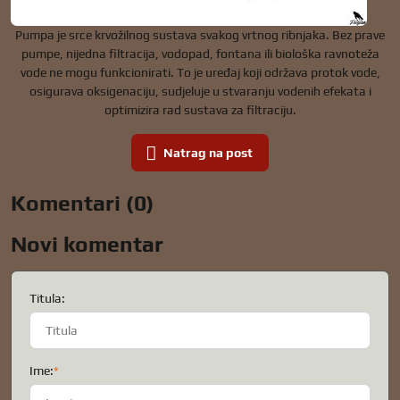
Pumpa je srce krvožilnog sustava svakog vrtnog ribnjaka. Bez prave
pumpe, nijedna filtracija, vodopad, fontana ili biološka ravnoteža
vode ne mogu funkcionirati. To je uređaj koji održava protok vode,
osigurava oksigenaciju, sudjeluje u stvaranju vodenih efekata i
optimizira rad sustava za filtraciju.
Natrag na post
Komentari (0)
Novi komentar
Titula:
Ime:
*