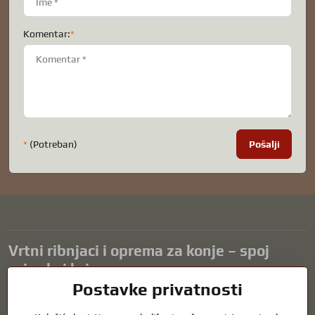
Komentar:
*
*
(Potreban)
Pošalji
Vrtni ribnjaci i oprema za konje – spoj
prirode i brige
Postavke privatnosti
Vrtni ribnjaci prekrasan su dodatak svakom eksterijeru i stvaraju
skladno okruženje za opuštanje i život vodenih životinja. Pravilna